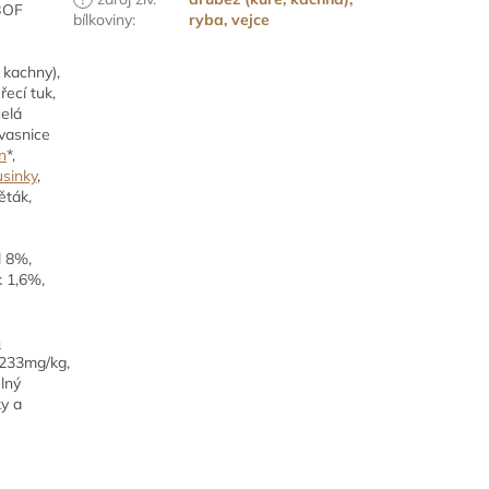
 BOF
bílkoviny
:
ryba, vejce
 kachny),
uřecí tuk,
celá
kvasnice
n
*,
usinky
,
ěták,
l 8%,
k 1,6%,
n
233mg/kg,
lný
ky a