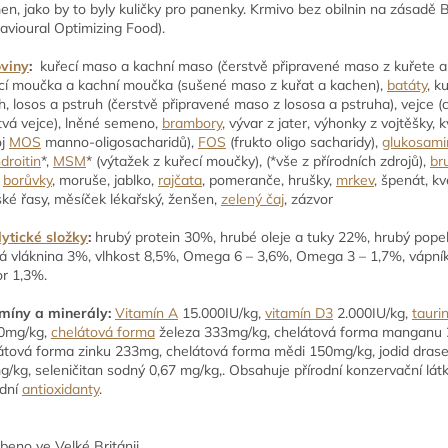
en, jako by to byly kuličky pro panenky. Krmivo bez obilnin na zásadě
avioural Optimizing Food).
viny
:
kuřecí maso a kachní maso (čerstvě připravené maso z kuřete a
cí moučka a kachní moučka (sušené maso z kuřat a kachen),
batáty
, k
h, losos a pstruh (čerstvě připravené maso z lososa a pstruha), vejce (
tvá vejce), lněné semeno,
brambory
, vývar z jater, výhonky z vojtěšky, 
oj
MOS
manno-oligosacharidů),
FOS
(frukto oligo sacharidy),
glukosami
droitin
*,
MSM
* (výtažek z kuřecí moučky), (*vše z přírodních zdrojů),
br
,
borůvky
, moruše, jablko,
rajčata
, pomeranče, hrušky,
mrkev
, špenát, kv
ké řasy, měsíček lékařský, ženšen,
zelený čaj
, zázvor
ytické složky
:
hrubý protein 30%, hrubé oleje a tuky 22%, hrubý pope
á vláknina 3%, vlhkost 8,5%, Omega 6 – 3,6%, Omega 3 – 1,7%, vápní
or 1,3%.
míny a minerály:
Vitamín A
15.000IU/kg,
vitamín D3
2.000IU/kg,
tauri
0mg/kg,
chelátová forma
železa 333mg/kg, chelátová forma manganu 
átová forma zinku 233mg, chelátová forma mědi 150mg/kg, jodid drase
g/kg, seleničitan sodný 0,67 mg/kg,. Obsahuje přírodní konzervační lát
odní
antioxidanty
.
beno ve Velké Británii.