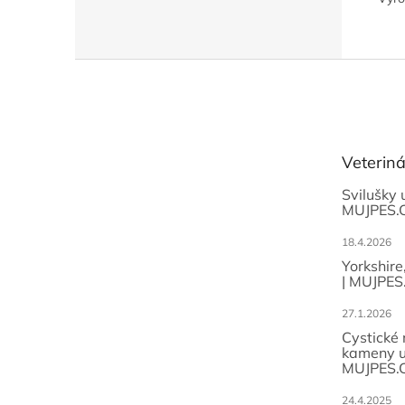
Z
á
p
a
t
Veterin
í
Svilušky 
MUJPES.
18.4.2026
Yorkshire
| MUJPES
27.1.2026
Cystické
kameny u
MUJPES.
24.4.2025