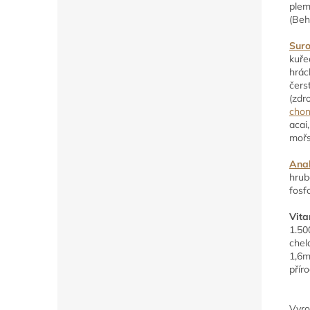
plem
(Beh
Suro
kuře
hrác
čers
(zdr
chon
acai
mořs
Anal
hrub
fosf
Vita
1.50
chel
1,6m
přír
Vyro