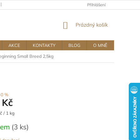
KAMENNÝ OBCHOD
OBCHODNÍ A REKLAMAČNÍ PODMÍNKY MUJ
Přihlášení
NÁKUPNÍ
Prázdný košík
KOŠÍK
AKCE
KONTAKTY
BLOG
O MNĚ
eginning Small Breed 2,5kg
–0 %
 Kč
č / 1 kg
dem
(3 ks)