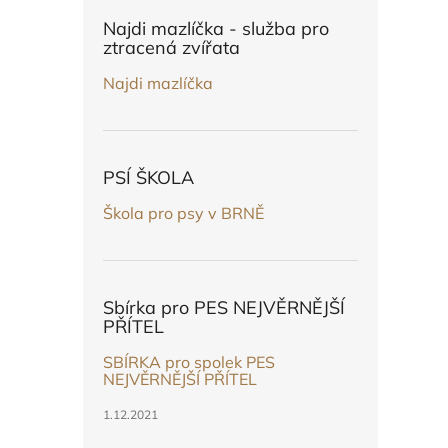
n
e
Najdi mazlíčka - služba pro
l
ztracená zvířata
Najdi mazlíčka
PSÍ ŠKOLA
Škola pro psy v BRNĚ
Sbírka pro PES NEJVĚRNĚJŠÍ
PŘÍTEL
SBÍRKA pro spolek PES
NEJVĚRNĚJŠÍ PŘÍTEL
1.12.2021