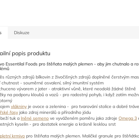
s
Diskuze
ailní popis produktu
vo Essentilal Foods pro štěňata malých plemen - aby jim chutnalo a ro
lémů
ěs různých zdrojů bílkovin z živočišných zdrojů doplněné čerstvým ma
í chutnost - souměrné osvalení, silný imunitní systém
chuceno vývarem z jater - atraktivní vůně, které neodolá žádné štěně
ožky na podporu kloubů a vazů - pro radostný pohyb, i když zatím mož
otorný
rojem
vlákniny
je ovoce a zelenina - pro tvarování stolice a dobré tráve
řské řasy
jako zdroj minerálů a přírodního jódu
ůbeží tuk a
lněné semeno
ve vyváženém poměru jako zdroje
Omega 3
stných kyselin - pro dostatek energie a krásně lesklou srst
letní krmivo
pro štěňata malých plemen. Maličké granule pro štěňátk