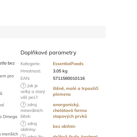
Doplňkové parametry
stla bez
Kategorie
:
EssentialFoods
Hmotnost
:
3.05 kg
sem pro
EAN
:
5711580010116
?
Jak je
štěně, malé a trpasličí
velký a starý
ná
plemeno
váš pes?
:
?
zdroj
anorganický,
ní
minerálních
chelátová forma
látek
:
stopových prvků
a Omega
?
zdroj
bez obilnin
obilniny
:
a menších
?
zdroj živ.
drůbež (kuře, kachna),