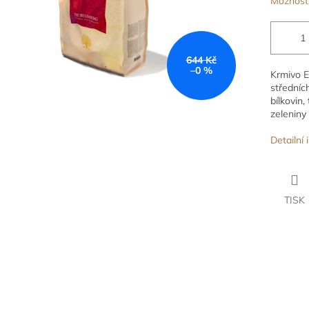
Možnosti
644 Kč
–0 %
Krmivo E
středníc
bílkovin,
zeleniny
Detailní
TISK