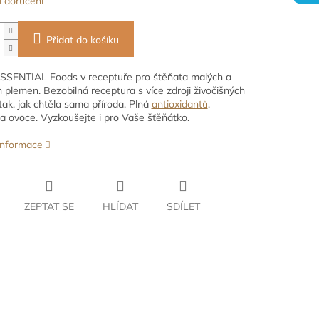
 doručení
Přidat do košíku
SSENTIAL Foods v receptuře pro štěňata malých a
h plemen. Bezobilná receptura s více zdroji živočišných
 tak, jak chtěla sama příroda. Plná
antioxidantů
,
 a ovoce. Vyzkoušejte i pro Vaše šťěňátko.
 informace
ZEPTAT SE
HLÍDAT
SDÍLET