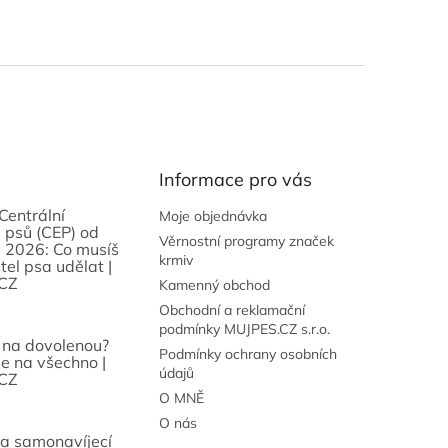
Informace pro vás
Centrální
Moje objednávka
 psů (CEP) od
Věrnostní programy značek
 2026: Co musíš
krmiv
tel psa udělat |
CZ
Kamenný obchod
Obchodní a reklamační
podmínky MUJPES.CZ s.r.o.
 na dovolenou?
Podmínky ochrany osobních
se na všechno |
údajů
CZ
O MNĚ
O nás
sa samonavíjecí