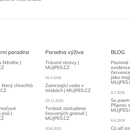
ární poradna
Poradna výživa
BLOG
u štěněte |
Trávení stravy |
Povinná 
CZ
MUJPES.CZ
evidence
července
jako maji
20.4.2026
MUJPES.
, který chrochtá
Zamrzající voda v
.CZ
miskách | MUJPES.CZ
8.7.2026
Se psem
29.11.2025
Připrav 
 močové
Tvrdost zastudena
MUJPES.
 psů |
lisovaných granulí |
CZ
MUJPES.CZ
6.6.2026
Co učí p
20.6.2025