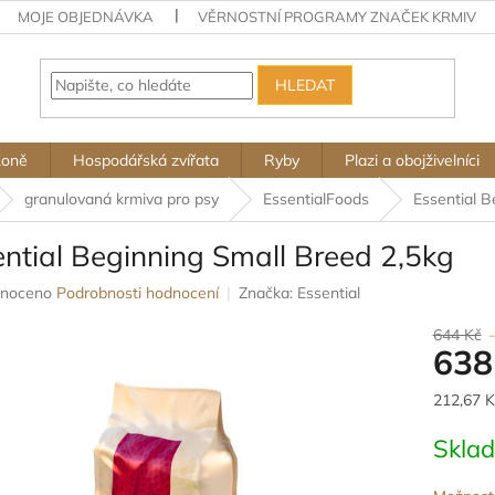
MOJE OBJEDNÁVKA
VĚRNOSTNÍ PROGRAMY ZNAČEK KRMIV
HLEDAT
Koně
Hospodářská zvířata
Ryby
Plazi a obojživelníci
granulovaná krmiva pro psy
EssentialFoods
Essential B
ntial Beginning Small Breed 2,5kg
né
noceno
Podrobnosti hodnocení
Značka:
Essential
ení
u
644 Kč
638
Měrná
212,67 K
cena:
ek.
Skla