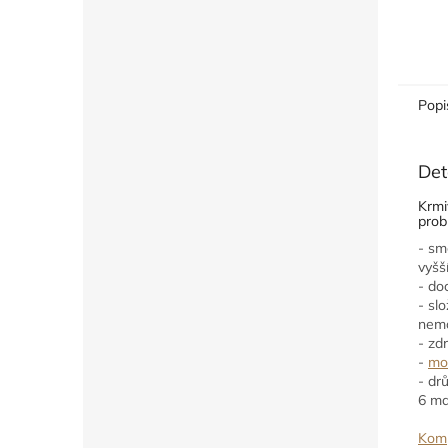
Popi
Det
Krmi
prob
- sm
vyšš
- do
- sl
nem
- zd
-
mo
- dr
6 ma
Komp