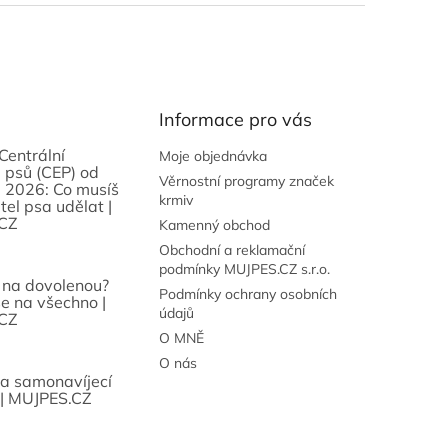
Informace pro vás
Centrální
Moje objednávka
 psů (CEP) od
Věrnostní programy značek
 2026: Co musíš
krmiv
tel psa udělat |
CZ
Kamenný obchod
Obchodní a reklamační
podmínky MUJPES.CZ s.r.o.
 na dovolenou?
Podmínky ochrany osobních
se na všechno |
údajů
CZ
O MNĚ
O nás
sa samonavíjecí
 | MUJPES.CZ