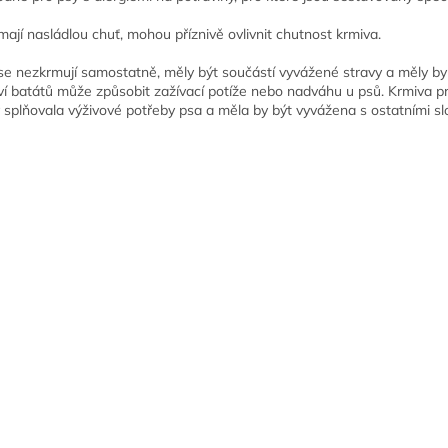
mají nasládlou chuť, mohou příznivě ovlivnit chutnost krmiva.
se nezkrmují samostatně, měly být součástí vyvážené stravy a měly by 
í batátů může způsobit zažívací potíže nebo nadváhu u psů. Krmiva pro
y splňovala výživové potřeby psa a měla by být vyvážena s ostatními sl