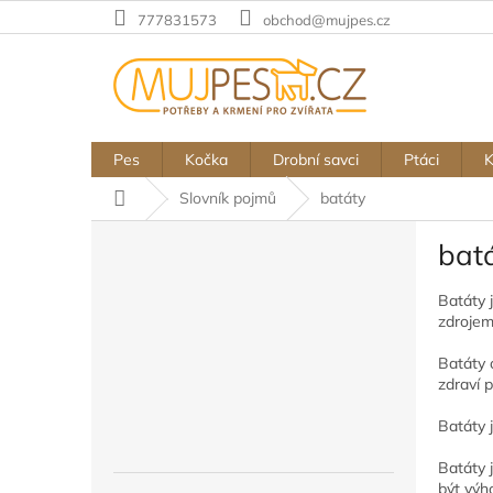
Přejít
777831573
obchod@mujpes.cz
na
obsah
Pes
Kočka
Drobní savci
Ptáci
Domů
Slovník pojmů
batáty
P
bat
o
s
Batáty 
t
zdrojem 
r
a
Batáty 
n
zdraví 
n
í
Batáty 
p
Batáty 
a
být výh