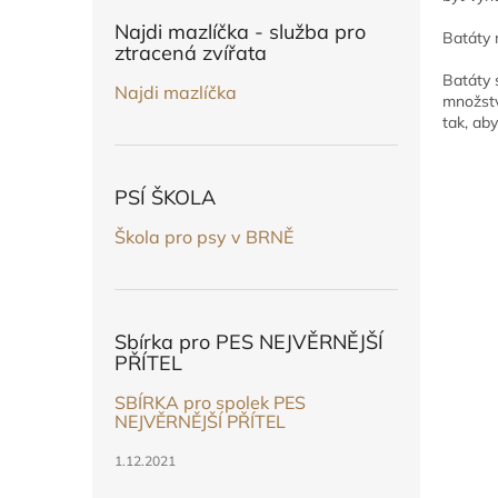
n
e
Najdi mazlíčka - služba pro
Batáty 
l
ztracená zvířata
Batáty 
Najdi mazlíčka
množstv
tak, ab
PSÍ ŠKOLA
Škola pro psy v BRNĚ
Sbírka pro PES NEJVĚRNĚJŠÍ
PŘÍTEL
SBÍRKA pro spolek PES
NEJVĚRNĚJŠÍ PŘÍTEL
1.12.2021