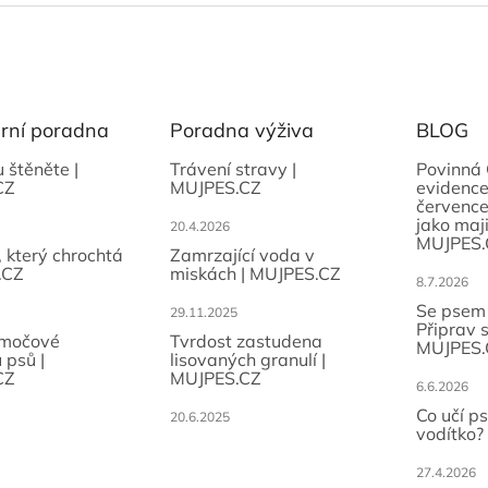
ární poradna
Poradna výživa
BLOG
u štěněte |
Trávení stravy |
Povinná 
CZ
MUJPES.CZ
evidence
července
jako maji
20.4.2026
MUJPES.
, který chrochtá
Zamrzající voda v
.CZ
miskách | MUJPES.CZ
8.7.2026
Se psem
29.11.2025
Připrav 
 močové
Tvrdost zastudena
MUJPES.
 psů |
lisovaných granulí |
CZ
MUJPES.CZ
6.6.2026
Co učí p
20.6.2025
vodítko?
27.4.2026