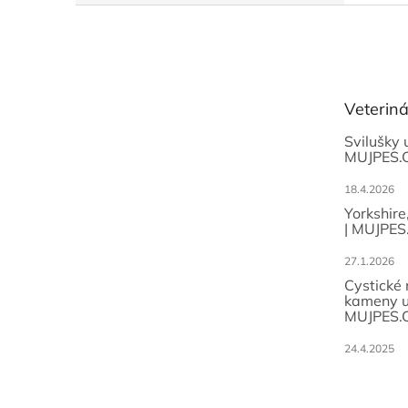
Z
á
p
a
t
Veterin
í
Svilušky 
MUJPES.
18.4.2026
Yorkshire
| MUJPES
27.1.2026
Cystické
kameny u
MUJPES.
24.4.2025