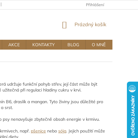
KAMENNÝ OBCHOD
OBCHODNÍ A REKLAMAČNÍ PODMÍNKY MUJ
Přihlášení
NÁKUPNÍ
Prázdný košík
KOŠÍK
AKCE
KONTAKTY
BLOG
O MNĚ
terá udržuje funkční pohyb střev, její část může být
 užitečná při regulaci hladiny cukru v krvi.
mín B6, draslík a mangan. Tyto živiny jsou důležité pro
a srst.
pro psy nenavyšuje zbytečně obsah energie v krmivu.
 krmivech, např.
pšenice
nebo
sója
. Jejich použití může
ální diety.