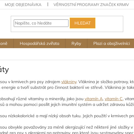
MOJE OBJEDNÁVKA
VĚRNOSTNÍ PROGRAMY ZNAČEK KRMIV
HLEDAT
Koně
Hospodářská zvířata
Ryby
Plazi a obojživelníci
áty
jsou v krmivech pro psy zdrojem
vlákniny
. Vláknina je složka potravy, k
energie a tvoří substrát pro činnost bakterií ve střevě. Vláknina je také
obsahují různé vitamíny a minerály, jako jsou
vitamín A
,
vitamín C
, vita
psů a mohou pomoci posílit jejich imunitní systém a udržet zdravou kůži 
jsou nízkokalorické a mají nízký obsah tuku. Jejich použití v krmivech 
jsou obvykle považovány za méně alergizující než některé jiné složky v
odné pro psy s alergiemi na potraviny, pro které jsou sestavovány speci