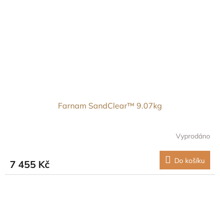
Farnam SandClear™ 9.07kg
Vyprodáno
Do košíku
7 455 Kč