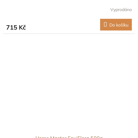
Vyprodáno
Do košíku
715 Kč
Horse Master EquiFlora 500g