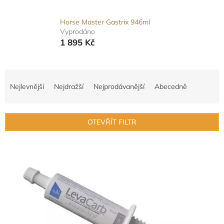
Horse Master Gastrix 946ml
Vyprodáno
1 895 Kč
Ř
a
Nejlevnější
Nejdražší
Nejprodávanější
Abecedně
z
e
n
OTEVŘÍT FILTR
í
p
V
r
ý
o
p
d
i
u
s
k
p
t
r
ů
o