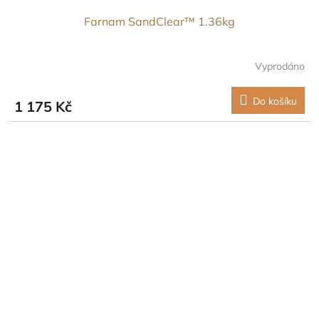
Farnam SandClear™ 1.36kg
Vyprodáno
Do košíku
1 175 Kč