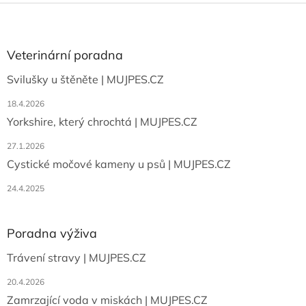
l
Z
á
á
d
p
a
a
Veterinární poradna
c
t
í
Svilušky u štěněte | MUJPES.CZ
í
p
r
18.4.2026
v
Yorkshire, který chrochtá | MUJPES.CZ
k
y
27.1.2026
v
ý
Cystické močové kameny u psů | MUJPES.CZ
p
i
24.4.2025
s
u
Poradna výživa
Trávení stravy | MUJPES.CZ
20.4.2026
Zamrzající voda v miskách | MUJPES.CZ