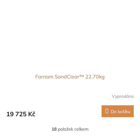
Farnam SandClear™ 22.70kg
Vyprodáno
Do košíku
19 725 Kč
18
položek celkem
O
v