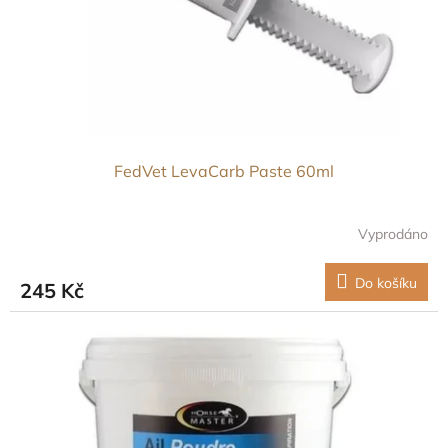
d
u
k
t
ů
FedVet LevaCarb Paste 60ml
Vyprodáno
Do košíku
245 Kč