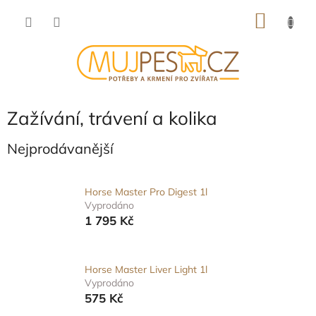
Přejít
NÁKU
na
obsah
KOŠÍK
Zažívání, trávení a kolika
Nejprodávanější
Horse Master Pro Digest 1l
Vyprodáno
1 795 Kč
Horse Master Liver Light 1l
Vyprodáno
575 Kč