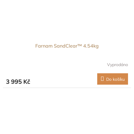
Farnam SandClear™ 4.54kg
Vyprodáno
Do košíku
3 995 Kč