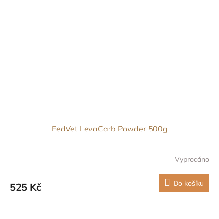
FedVet LevaCarb Powder 500g
Vyprodáno
Do košíku
525 Kč