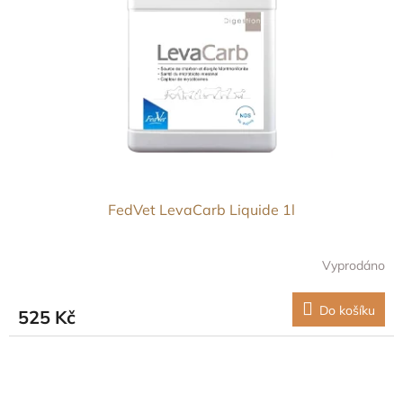
FedVet LevaCarb Liquide 1l
Vyprodáno
Do košíku
525 Kč