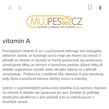
Přejít
NÁKU
na
obsah
KOŠÍK
vitamín A
Pod pojmem vitamín A se v současnosti zahrnuje více biologicky
aktivních složek, ve fyziologii savců hraje ale hlavní roli retinol. V
přírodě se vitamín A nachází ve formě prekurzorů (za prekurzory
označujeme látky, ze kterých si konečnou podobu účinné látky již
dokáže organismus vyrobit sám), ale jako takový se v přírodě
nevyskytuje. Prekurzory z rostlinné říše vitamínu A jsou karoteny,
tedy žlutá a oranžová barviva většiny ovoce a zeleniny.
Jedním z nejznámnějších prekurzorů vitamínu A je karoten. Karoten
na vitamín A dokáže ale zpracovat jen pes. Kočkám je potřeba
dodat jeho předformu v jiné podobě a ta se nalézá pouze v
živočišné stravě.