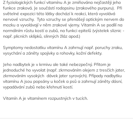
Z fyziologických funkcí vitamínu A je zmiňována nejčastěji jeho
funkce zraková. Je součástí rodopsinu (zrakového purpuru). Při
světelné expozici této látky dochází k reakci, která vyvolává
nervové vzruchy. Tyto vzruchy se přenášejí optickým nervem do
mozku a vyvolávají v něm zrakové vjemy. Vitamín A se podílí na
normálním růstu kostí a zubů, na funkci epitelů (výstelek sliznic -
např. plicních sklípků, slinných žláz apod.)
Symptomy nedostatku vitamínu A zahrnují např. poruchy zraku,
vysychání a záněty spojivky a rohovky, kožní defekty.
Jeho nadbytek je v krmivu ale také nebezpečný. Přitom je
jednoduché ho vyvolat (např. zkrmováním olejem z tresčích jater,
zkrmováním vysokých dávek jater syrových). Případy nadbytku
vitamínu A jsou popsány u koček a psů a zahrnují záněty dásní,
vypadávání zubů nebo křehnutí kostí.
Vitamín A je vitamínem rozpustných v tucích.
Z
á