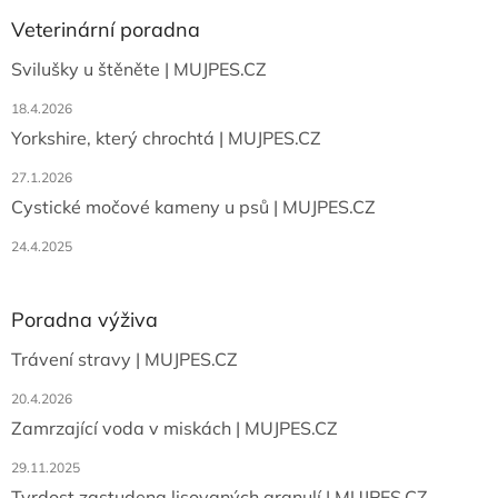
p
a
Veterinární poradna
t
Svilušky u štěněte | MUJPES.CZ
í
18.4.2026
Yorkshire, který chrochtá | MUJPES.CZ
27.1.2026
Cystické močové kameny u psů | MUJPES.CZ
24.4.2025
Poradna výživa
Trávení stravy | MUJPES.CZ
20.4.2026
Zamrzající voda v miskách | MUJPES.CZ
29.11.2025
Tvrdost zastudena lisovaných granulí | MUJPES.CZ