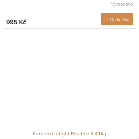
Vyprodáno
Do košíku
995 Kč
Farnam Icetight Poultice 3.41kg