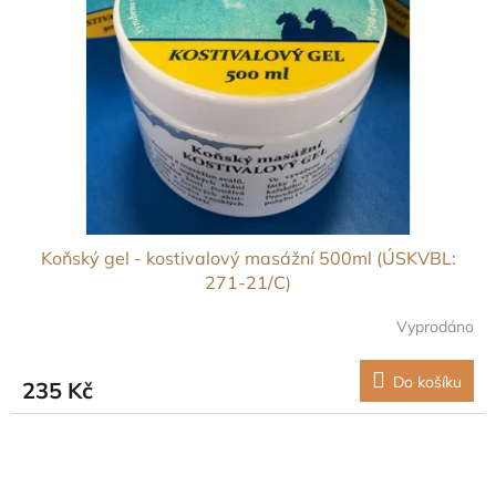
Koňský gel - kostivalový masážní 500ml (ÚSKVBL:
271-21/C)
Vyprodáno
Do košíku
235 Kč