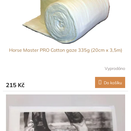
d
u
k
t
ů
Horse Master PRO Cotton gaze 335g (20cm x 3,5m)
Vyprodáno
Do košíku
215 Kč