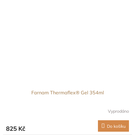
Farnam Thermaflex® Gel 354ml
Vyprodáno
Do košíku
825 Kč