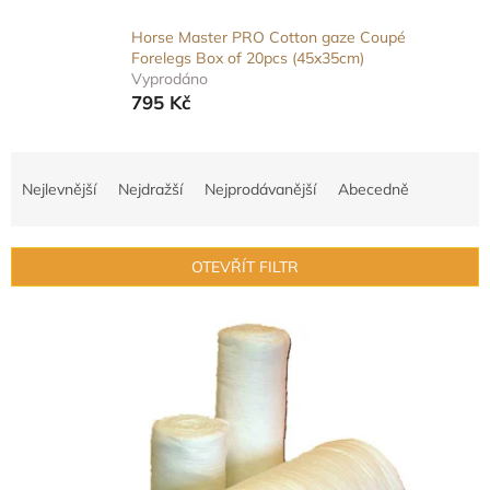
Horse Master PRO Cotton gaze Coupé
Forelegs Box of 20pcs (45x35cm)
Vyprodáno
795 Kč
Ř
a
Nejlevnější
Nejdražší
Nejprodávanější
Abecedně
z
e
n
OTEVŘÍT FILTR
í
p
V
r
ý
o
p
d
i
u
s
k
p
t
r
ů
o