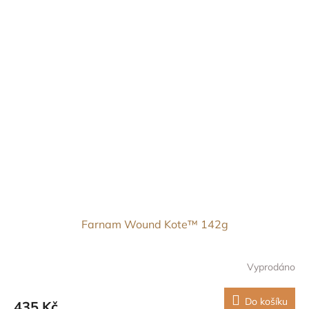
Farnam Wound Kote™ 142g
Vyprodáno
Do košíku
435 Kč