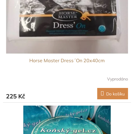
Horse Master Dress´On 20x40cm
Vyprodáno
Do košíku
225 Kč