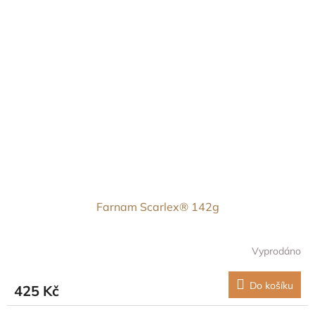
Farnam Scarlex® 142g
Vyprodáno
Do košíku
425 Kč