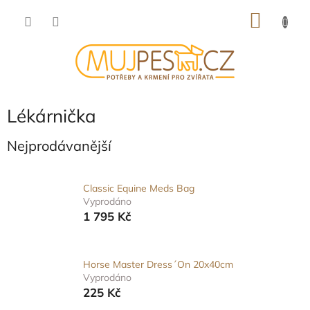
Přejít
NÁKU
na
obsah
KOŠÍK
Lékárnička
Nejprodávanější
Classic Equine Meds Bag
Vyprodáno
1 795 Kč
Horse Master Dress´On 20x40cm
Vyprodáno
225 Kč