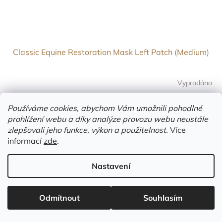
Classic Equine Restoration Mask Left Patch (Medium)
Vyprodáno
Do košíku
Používáme cookies, abychom Vám umožnili pohodlné
1 395 Kč
prohlížení webu a díky analýze provozu webu neustále
zlepšovali jeho funkce, výkon a použitelnost.
Více
informací
zde
.
Nastavení
Odmítnout
Souhlasím