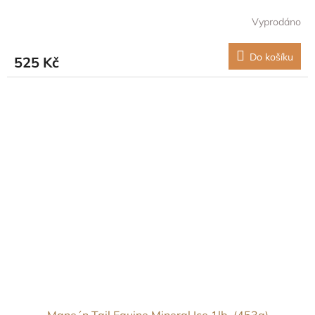
Vyprodáno
Do košíku
525 Kč
Mane´n Tail Equine Mineral Ice 1lb. (453g)