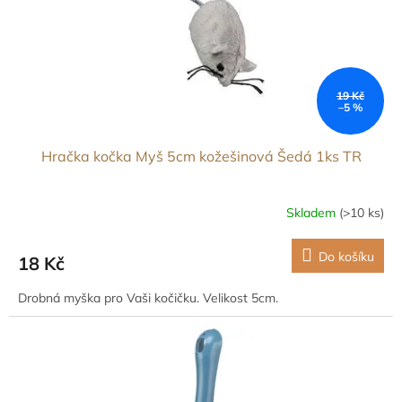
d
u
k
t
ů
19 Kč
–5 %
Hračka kočka Myš 5cm kožešinová Šedá 1ks TR
Skladem
(>10 ks)
Do košíku
18 Kč
Drobná myška pro Vaši kočičku. Velikost 5cm.