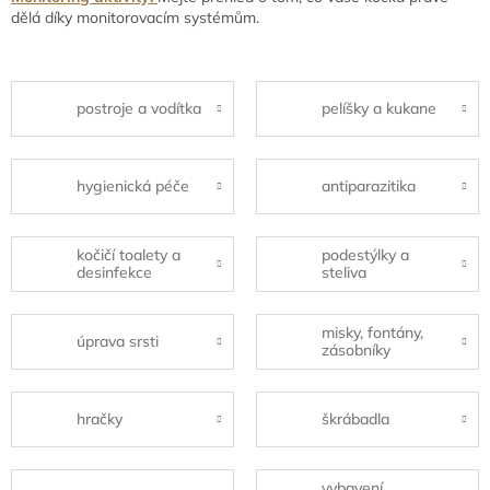
dělá díky monitorovacím systémům.
postroje a vodítka
pelíšky a kukane
hygienická péče
antiparazitika
kočičí toalety a
podestýlky a
desinfekce
steliva
misky, fontány,
úprava srsti
zásobníky
hračky
škrábadla
vybavení