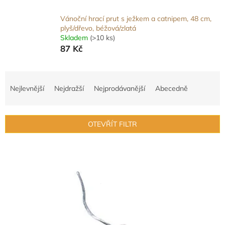
Vánoční hrací prut s ježkem a catnipem, 48 cm,
plyš/dřevo, béžová/zlatá
Skladem
(>10 ks)
87 Kč
Ř
a
Nejlevnější
Nejdražší
Nejprodávanější
Abecedně
z
e
n
OTEVŘÍT FILTR
í
p
V
r
ý
o
p
d
i
u
s
k
p
t
r
ů
o