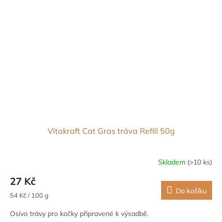
Vitakraft Cat Gras tráva Refill 50g
Skladem
(>10 ks)
27 Kč
Do košíku
Měrná
54 Kč / 100 g
cena:
Osivo trávy pro kočky připravené k výsadbě.