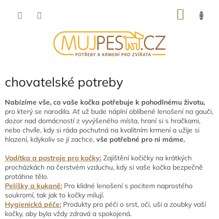
Přejít
NÁKU
na
obsah
KOŠÍK
chovatelské potreby
Nabízíme vše, co vaše kočka potřebuje k pohodlnému životu,
pro který se narodila. Ať už bude náplní oblíbené lenošení na gauči,
dozor nad domácností z vyvýšeného místa, hraní si s hračkami,
nebo chvíle, kdy si ráda pochutná na kvalitním krmení a užije si
hlazení, kdykoliv se jí zachce,
vše potřebné pro ni máme.
Vodítka a postroje pro kočky:
Zajištění kočičky na krátkých
procházkách na čerstvém vzduchu, kdy si vaše kočka bezpečně
protáhne tělo.
Pelíšky a kukaně:
Pro klidné lenošení s pocitem naprostého
soukromí, tak jak to kočky milují.
Hygienická péče:
Produkty pro péči o srst, oči, uši a zoubky vaší
kočky, aby byla vždy zdravá a spokojená.