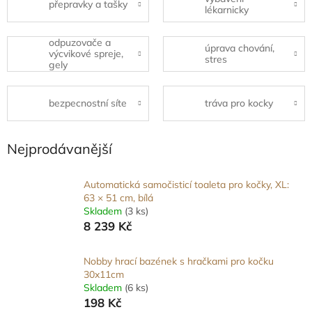
přepravky a tašky
lékarnicky
odpuzovače a
úprava chování,
výcvikové spreje,
stres
gely
bezpecnostní síte
tráva pro kocky
Nejprodávanější
Automatická samočisticí toaleta pro kočky, XL:
63 × 51 cm, bílá
Skladem
(3 ks)
8 239 Kč
Nobby hrací bazének s hračkami pro kočku
30x11cm
Skladem
(6 ks)
198 Kč