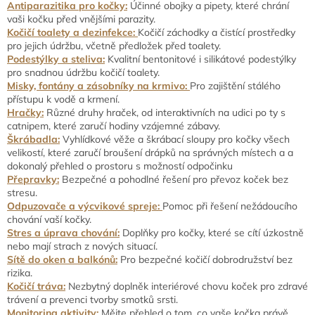
Antiparazitika pro kočky:
Účinné obojky a pipety, které chrání
vaši kočku před vnějšími parazity.
Kočičí toalety a dezinfekce:
Kočičí záchodky a čistící prostředky
pro jejich údržbu, včetně předložek před toalety.
Podestýlky a steliva:
Kvalitní bentonitové i silikátové podestýlky
pro snadnou údržbu kočičí toalety.
Misky, fontány a zásobníky na krmivo:
Pro zajištění stálého
přístupu k vodě a krmení.
Hračky:
Různé druhy hraček, od interaktivních na udici po ty s
catnipem, které zaručí hodiny vzájemné zábavy.
Škrábadla:
Vyhlídkové věže a škrábací sloupy pro kočky všech
velikostí, které zaručí broušení drápků na správných místech a a
dokonalý přehled o prostoru s možností odpočinku
Přepravky:
Bezpečné a pohodlné řešení pro převoz koček bez
stresu.
Odpuzovače a výcvikové spreje:
Pomoc při řešení nežádoucího
chování vaší kočky.
Stres a úprava chování:
Doplňky pro kočky, které se cítí úzkostně
nebo mají strach z nových situací.
Sítě do oken a balkónů:
Pro bezpečné kočičí dobrodružství bez
rizika.
Kočičí tráva:
Nezbytný doplněk interiérové chovu koček pro zdravé
trávení a prevenci tvorby smotků srsti.
Monitoring aktivity:
Mějte přehled o tom, co vaše kočka právě