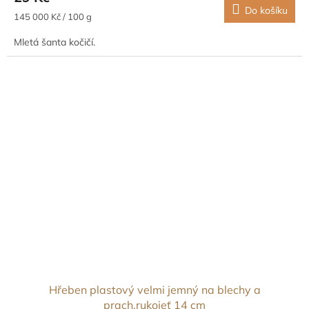
Do košíku
Měrná
145 000 Kč / 100 g
cena:
Mletá šanta kočičí.
Hřeben plastový velmi jemný na blechy a
prach,rukojeť 14 cm