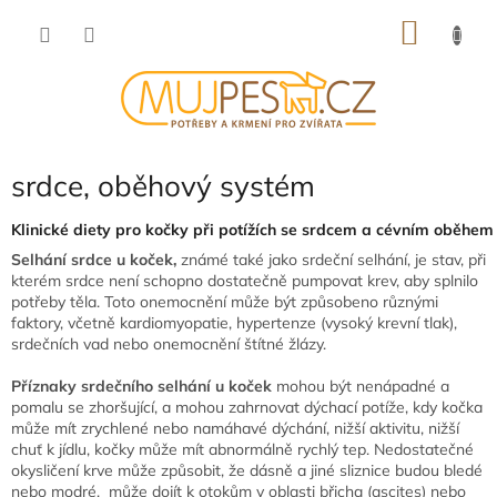
Přejít
NÁKU
na
obsah
KOŠÍK
srdce, oběhový systém
Klinické diety pro kočky při potížích se srdcem a cévním oběhem
Selhání srdce u koček,
známé také jako srdeční selhání, je stav, při
kterém srdce není schopno dostatečně pumpovat krev, aby splnilo
potřeby těla. Toto onemocnění může být způsobeno různými
faktory, včetně kardiomyopatie, hypertenze (vysoký krevní tlak),
srdečních vad nebo onemocnění štítné žlázy.
Příznaky srdečního selhání u koček
mohou být nenápadné a
pomalu se zhoršující, a mohou zahrnovat dýchací potíže, kdy
kočka
může mít zrychlené nebo namáhavé dýchání, nižší aktivitu, nižší
chuť k jídlu, kočky může mít abnormálně rychlý tep. Nedostatečné
okysličení krve může způsobit, že dásně a jiné sliznice budou bledé
nebo modré, může dojít k otokům v oblasti břicha (ascites) nebo