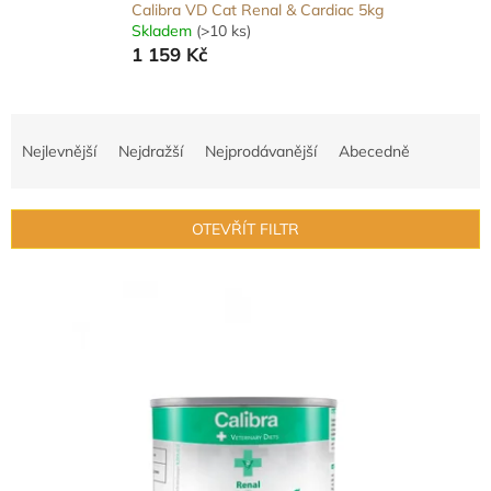
Calibra VD Cat Renal & Cardiac 5kg
Skladem
(>10 ks)
1 159 Kč
Ř
a
Nejlevnější
Nejdražší
Nejprodávanější
Abecedně
z
e
n
OTEVŘÍT FILTR
í
p
V
r
ý
o
p
d
i
u
s
k
p
t
r
ů
o
d