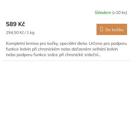
Skladem
(>10 ks)
589 Kč
Do košíku
Měrná
294,50 Kč / 1 kg
cena:
Kompletní krmivo pro kočky, speciální dieta. Určeno pro podporu
funkce ledvin při chronickém nebo dočasném selhání ledvin
nebo podporu funkce srdce při chronické srdeční...