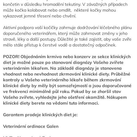
končetin v důsledku hromadění tekutiny.
V závažných případech
může kočka kolabovat nebo omdlít, některé kočky mohou
vykazovat jemné třesení nebo chvění.
Aktivní podpora vaší kočičky zahrnuje dodržování léčebného plánu
doporučeného veterinářem, který může zahrnovat změny v jeho
stravě, léky a další postupy. Důležité je také zajistit, aby vaše zvíře
mělo stále přístup k čerstvé vodě a dostatečný odpočinek.
POZOR! Objednáním krmiva nebo konzerv ze sekce klinických
diet je možné pouze po stanovaní diagnózy Vašeho zvířete
veterinárním lékařem. Na základě diagnózy je stanovena
vhodnost nebo nevhodnost zkrmování klinické diety. Průběžné
kontroly u Vašeho veterinárního lékaře během zkrmování
klinické diety by měly být samozřejmostí a jsou doporučované
ve frekvenci minimálně půl roku. Pokud by se zhoršil stav
Vašeho zvířete, vyhledejte jeho ošetření okamžitě. Nákupem
klinické diety berete na vědomí tuto informaci.
Garantem prodeje klinických diet je:
Veterinární ordinace Galen