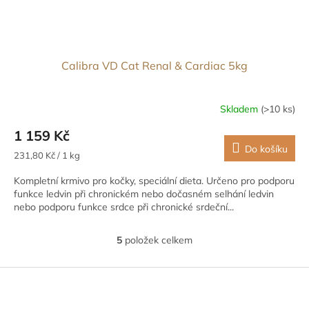
Calibra VD Cat Renal & Cardiac 5kg
Skladem
(>10 ks)
1 159 Kč
Do košíku
Měrná
231,80 Kč / 1 kg
cena:
Kompletní krmivo pro kočky, speciální dieta. Určeno pro podporu
funkce ledvin při chronickém nebo dočasném selhání ledvin
nebo podporu funkce srdce při chronické srdeční...
5
položek celkem
O
v
l
Z
á
á
d
p