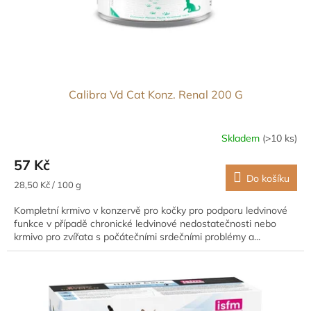
u
k
t
ů
Calibra Vd Cat Konz. Renal 200 G
Skladem
(>10 ks)
57 Kč
Do košíku
Měrná
28,50 Kč / 100 g
cena:
Kompletní krmivo v konzervě pro kočky pro podporu ledvinové
funkce v případě chronické ledvinové nedostatečnosti nebo
krmivo pro zvířata s počátečními srdečními problémy a...