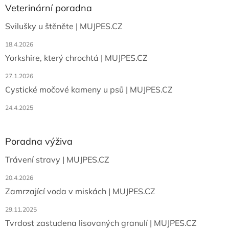
a
a
Veterinární poradna
c
t
í
Svilušky u štěněte | MUJPES.CZ
í
p
r
18.4.2026
v
Yorkshire, který chrochtá | MUJPES.CZ
k
y
27.1.2026
v
ý
Cystické močové kameny u psů | MUJPES.CZ
p
i
24.4.2025
s
u
Poradna výživa
Trávení stravy | MUJPES.CZ
20.4.2026
Zamrzající voda v miskách | MUJPES.CZ
29.11.2025
Tvrdost zastudena lisovaných granulí | MUJPES.CZ