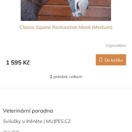
Classic Equine Restoration Mask (Medium)
Vyprodáno
Do košíku
1 595 Kč
2
položek celkem
O
v
l
Z
á
á
d
p
a
a
Veterinární poradna
c
t
í
Svilušky u štěněte | MUJPES.CZ
í
p
r
18.4.2026