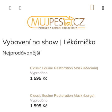
Přejít
NÁKU
na
obsah
KOŠÍK
Vybavení na show | Lékárnička
Nejprodávanější
Classic Equine Restoration Mask (Medium)
Vyprodáno
1 595 Kč
Classic Equine Restoration Mask (Large)
Vyprodáno
1 595 Kč