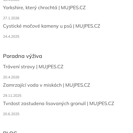
v
Yorkshire, který chrochtá | MUJPES.CZ
k
y
27.1.2026
v
ý
Cystické močové kameny u psů | MUJPES.CZ
p
i
24.4.2025
s
u
Poradna výživa
Trávení stravy | MUJPES.CZ
20.4.2026
Zamrzající voda v miskách | MUJPES.CZ
29.11.2025
Tvrdost zastudena lisovaných granulí | MUJPES.CZ
20.6.2025