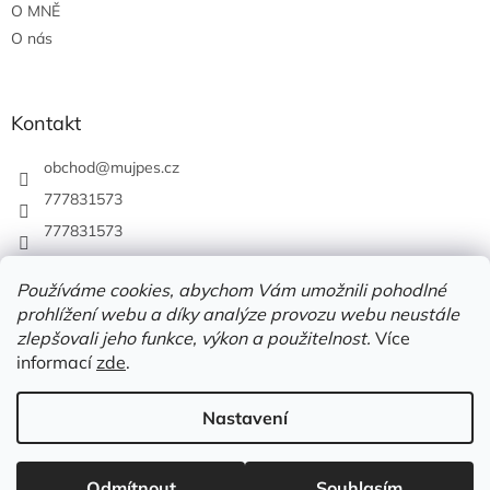
O MNĚ
O nás
Kontakt
obchod
@
mujpes.cz
777831573
777831573
Používáme cookies, abychom Vám umožnili pohodlné
prohlížení webu a díky analýze provozu webu neustále
zlepšovali jeho funkce, výkon a použitelnost.
Více
informací
zde
.
Nastavení
Vytvořil Shoptet
Odmítnout
Souhlasím
Copyright 2026
MUJPES.CZ
. Všechna práva vyhrazena.