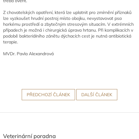
třeba ověřit.
Z chovatelských opatření, která lze uplatnit pro zmírnění příznaků
lze vyzkoušet hrudní postroj místo obojku, nevystavovat psa
horkému prostředí a zbytečným stresovým situacím. V extrémních
případech je možná i chirurgická úprava hrtanu. Při komplikacích v
podobě bakteriálního zánětu dýchacích cest je nutná antibiotická
terapie.
MVDr. Pavla Alexandrová
PŘEDCHOZÍ ČLÁNEK
DALŠÍ ČLÁNEK
Z
á
p
a
Veterinární poradna