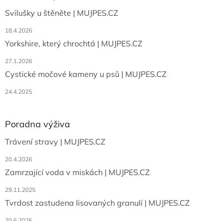
t
Svilušky u štěněte | MUJPES.CZ
í
18.4.2026
Yorkshire, který chrochtá | MUJPES.CZ
27.1.2026
Cystické močové kameny u psů | MUJPES.CZ
24.4.2025
Poradna výživa
Trávení stravy | MUJPES.CZ
20.4.2026
Zamrzající voda v miskách | MUJPES.CZ
29.11.2025
Tvrdost zastudena lisovaných granulí | MUJPES.CZ
20.6.2025