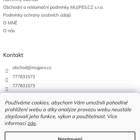
Obchodní a reklamační podmínky MUJPES.CZ s.r.o.
Podmínky ochrany osobních údajů
O MNĚ
O nás
Kontakt
obchod
@
mujpes.cz
777831573
777831573
Používáme cookies, abychom Vám umožnili pohodlné
prohlížení webu a díky analýze provozu webu neustále
zlepšovali jeho funkce, výkon a použitelnost.
Více
informací
zde
.
Nastavení