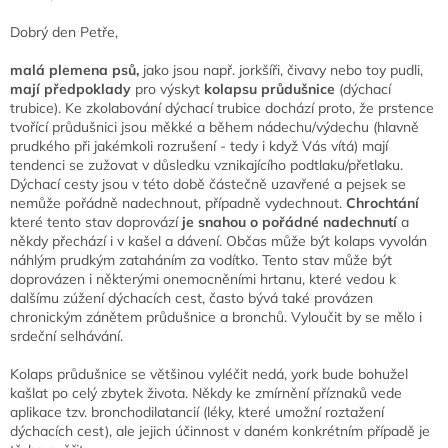
Dobrý den Petře,
malá plemena psů,
jako jsou např. jorkšíři, čivavy nebo toy pudli,
mají předpoklady
pro výskyt
kolapsu průdušnice
(dýchací
trubice). Ke zkolabování dýchací trubice dochází proto, že prstence
tvořící průdušnici jsou měkké a během nádechu/výdechu (hlavně
prudkého při jakémkoli rozrušení - tedy i když Vás vítá) mají
tendenci se zužovat v důsledku vznikajícího podtlaku/přetlaku.
Dýchací cesty jsou v této době částečně uzavřené a pejsek se
nemůže pořádně nadechnout, případně vydechnout.
Chrochtání
které tento stav doprovází
je snahou o pořádné nadechnutí
a
někdy přechází i v kašel a dávení. Občas může být kolaps vyvolán
náhlým prudkým zataháním za vodítko. Tento stav může být
doprovázen i některými onemocněními hrtanu, které vedou k
dalšímu zúžení dýchacích cest, často bývá také provázen
chronickým zánětem průdušnice a bronchů. Vyloučit by se mělo i
srdeční selhávání.
Kolaps průdušnice se většinou vyléčit nedá, york bude bohužel
kašlat po celý zbytek života. Někdy ke zmírnění příznaků vede
aplikace tzv. bronchodilatancií (léky, které umožní roztažení
dýchacích cest), ale jejich účinnost v daném konkrétním případě je