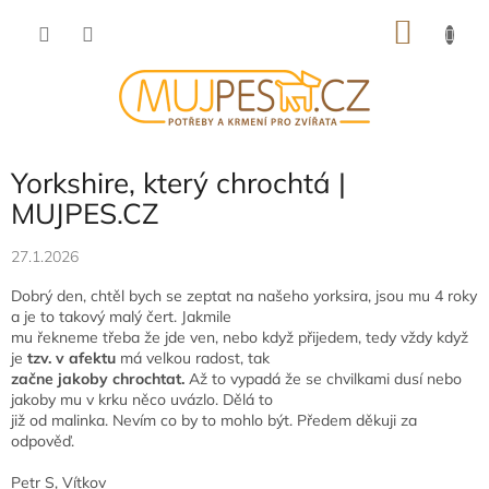
Přejít
NÁKU
na
obsah
KOŠÍK
Yorkshire, který chrochtá |
MUJPES.CZ
27.1.2026
Dobrý den, chtěl bych se zeptat na našeho yorksira, jsou mu 4 roky
a je to takový malý čert. Jakmile
mu řekneme třeba že jde ven, nebo když přijedem, tedy vždy když
je
tzv. v afektu
má velkou radost, tak
začne jakoby chrochtat.
Až to vypadá že se chvilkami dusí nebo
jakoby mu v krku něco uvázlo. Dělá to
již od malinka. Nevím co by to mohlo být. Předem děkuji za
odpověď.
Petr S, Vítkov