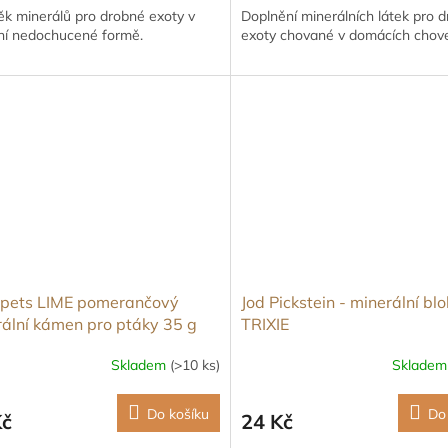
ěk minerálů pro drobné exoty v
Doplnění minerálních látek pro 
dní nedochucené formě.
exoty chované v domácích chov
pets LIME pomerančový
Jod Pickstein - minerální bl
ální kámen pro ptáky 35 g
TRIXIE
Skladem
(>10 ks)
Sklade
Do košíku
Do
Kč
24 Kč