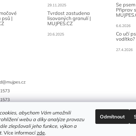
Se psem
i
29.11.2025
Připrav 
s
 močové
Tvrdost zastudena
MUJPES.
u
 psů |
lisovaných granulí |
CZ
MUJPES.CZ
6.6.2026
Co učí p
20.6.2025
vodítko?
27.4.2026
d
@
mujpes.cz
1573
1573
cookies, abychom Vám umožnili
Odmítnout
ohlížení webu a díky analýze provozu
le zlepšovali jeho funkce, výkon a
t.
Více informací
zde
.