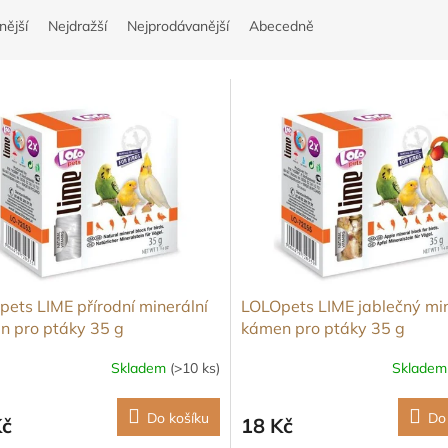
nější
Nejdražší
Nejprodávanější
Abecedně
ets LIME přírodní minerální
LOLOpets LIME jablečný min
n pro ptáky 35 g
kámen pro ptáky 35 g
Skladem
(>10 ks)
Sklade
Do košíku
Do
Kč
18 Kč