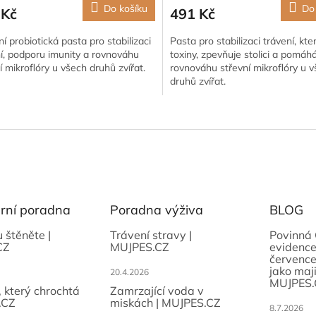
Do košíku
Do
 Kč
491 Kč
ní probiotická pasta pro stabilizaci
Pasta pro stabilizaci trávení, kt
í, podporu imunity a rovnováhu
toxiny, zpevňuje stolici a pomáh
í mikroflóry u všech druhů zvířat.
rovnováhu střevní mikroflóry u 
druhů zvířat.
O
v
l
á
d
a
c
í
ární poradna
Poradna výživa
BLOG
p
r
u štěněte |
Trávení stravy |
Povinná 
CZ
MUJPES.CZ
evidence
v
července
k
jako maji
20.4.2026
y
MUJPES.
v
, který chrochtá
Zamrzající voda v
ý
.CZ
miskách | MUJPES.CZ
8.7.2026
p