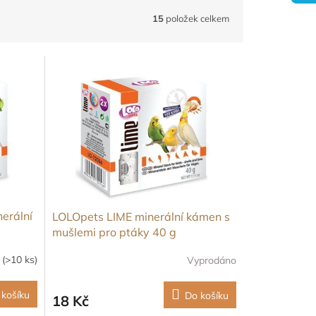
15
položek celkem
erální
LOLOpets LIME minerální kámen s
mušlemi pro ptáky 40 g
m
(>10 ks)
Vyprodáno
 košíku
Do košíku
18 Kč