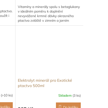
Vitamíny a minerály spolu s betaglukany
ptactvo.
v ideálním poměru k doplnění
užít i
nevyvážené krmné dávky okrasného
ptactva zvláště v zimním a jarním
období. Doplněk lze použít i pro...
Elektrolyt minerál pro Exotické
ptactvo 500ml
m
(>10 ks)
Skladem
(3 ks)
 košíku
Do košíku