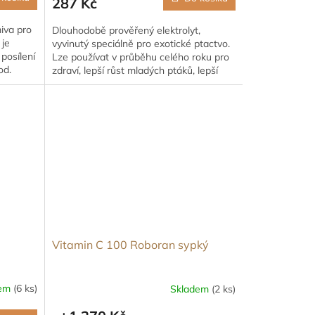
287 Kč
iva pro
Dlouhodobě prověřený elektrolyt,
 je
vyvinutý speciálně pro exotické ptactvo.
posílení
Lze používat v průběhu celého roku pro
od.
zdraví, lepší růst mladých ptáků, lepší
plodnost a kvalitní...
Vitamin C 100 Roboran sypký
dem
(6 ks)
Skladem
(2 ks)