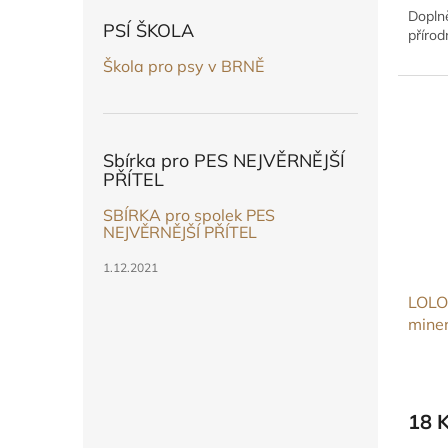
Dopln
PSÍ ŠKOLA
příro
Škola pro psy v BRNĚ
Sbírka pro PES NEJVĚRNĚJŠÍ
PŘÍTEL
SBÍRKA pro spolek PES
NEJVĚRNĚJŠÍ PŘÍTEL
1.12.2021
LOLO
miner
18 