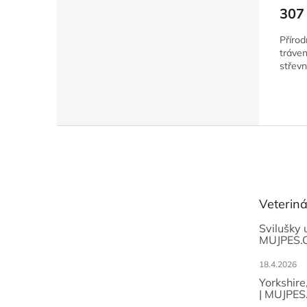
307
Přírod
tráven
střevn
Z
á
p
a
t
Veterin
í
Svilušky 
MUJPES.
18.4.2026
Yorkshire
| MUJPES