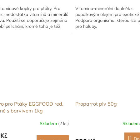
itamínové kapky pro ptáky. Pro
Vitamino-minerální doplněk s
ci nedostatku vitamínů a minerálů
pupalkovým olejem pro exotické 
vu. Použití se doporučuje zejména
Podpora organismu, kterou lze po
bí pelichání, kromě toho je též
pro holuby.
ým doplňkem běžné...
vo pro Ptáky EGGFOOD red,
Proparrot plv 50g
čné s barvivem 1kg
Skladem
(2 ks)
Sklade
 Kč
Do