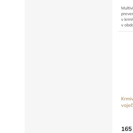
Multiv
preven
v krmi
v obdo
vhodn
Krmi
vaje
165