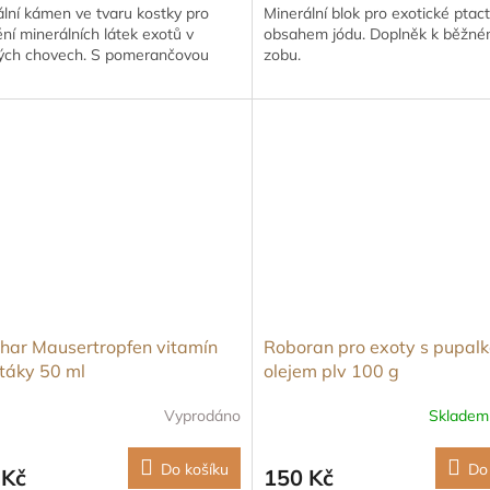
lní kámen ve tvaru kostky pro
Minerální blok pro exotické ptac
ní minerálních látek exotů v
obsahem jódu. Doplněk k běžn
ých chovech. S pomerančovou
zobu.
har Mausertropfen vitamín
Roboran pro exoty s pupal
táky 50 ml
olejem plv 100 g
Vyprodáno
Sklade
Do košíku
Do
 Kč
150 Kč