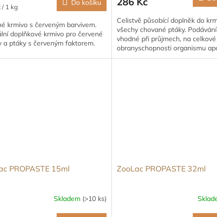
286 Kč
Do košíku
 / 1 kg
Celistvě působící doplněk do krm
né krmivo s červeným barvivem.
všechy chované ptáky. Podávání
lní doplňkové krmivo pro červené
vhodné při průjmech, na celkové 
y a ptáky s červeným faktorem.
obranyschopnosti organismu ap
ac PROPASTE 15ml
ZooLac PROPASTE 32ml
Skladem
(>10 ks)
Skla