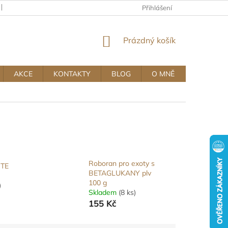
KAMENNÝ OBCHOD
OBCHODNÍ A REKLAMAČNÍ PODMÍNKY MUJ
Přihlášení
NÁKUPNÍ
Prázdný košík
KOŠÍK
AKCE
KONTAKTY
BLOG
O MNĚ
Roboran pro exoty s
STE
BETAGLUKANY plv
100 g
)
Skladem
(8 ks)
155 Kč