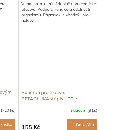
tvo s
Vitamino-minerální doplněk pro exotické
ému
ptactvo. Podpora kondice a odolnosti
organismu. Přípravek je vhodný i pro
holuby.
kovým
Roboran pro exoty s
BETAGLUKANY plv 100 g
m
(>10 ks)
Skladem
(8 ks)
 košíku
Do košíku
155 Kč