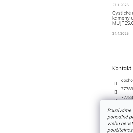
27.1.2026
Cystické
kameny u
MUJPES.
24.4.2025
Kontakt
obcho
77783
77783
Používáme 
pohodlné pr
webu neustá
použitelnos