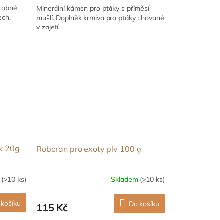
drobné
Minerální kámen pro ptáky s příměsí
ech.
mušlí. Doplněk krmiva pro ptáky chované
v zajetí.
ok 20g
Roboran pro exoty plv 100 g
m
(>10 ks)
Skladem
(>10 ks)
 košíku
Do košíku
115 Kč