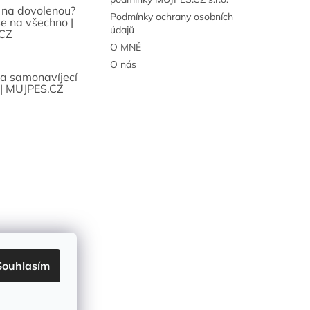
 na dovolenou?
Podmínky ochrany osobních
se na všechno |
údajů
CZ
O MNĚ
O nás
sa samonavíjecí
 | MUJPES.CZ
Souhlasím