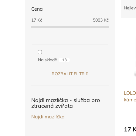
Ř
n
a
e
Nejlev
Cena
z
l
e
17
Kč
5083
Kč
V
n
ý
í
p
p
i
r
s
o
p
d
Na skladě
13
r
u
o
k
ROZBALIT FILTR
d
t
u
ů
LOLOp
k
Najdi mazlíčka - služba pro
káme
t
ztracená zvířata
ů
Najdi mazlíčka
17 