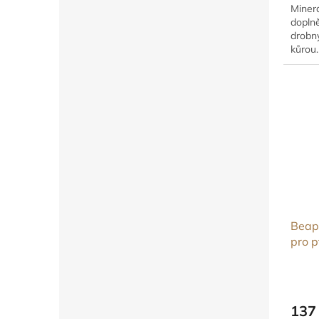
Minerá
doplně
drobn
kůrou.
Beap
pro p
137