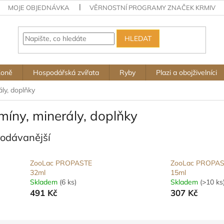
MOJE OBJEDNÁVKA
VĚRNOSTNÍ PROGRAMY ZNAČEK KRMIV
HLEDAT
Koně
Hospodářská zvířata
Ryby
Plazi a obojživelníci
ály, doplňky
míny, minerály, doplňky
rodávanější
ZooLac PROPASTE
ZooLac PROPA
32ml
15ml
Skladem
(6 ks)
Skladem
(>10 ks
491 Kč
307 Kč