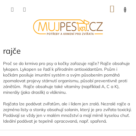
Přejít
NÁKU
na
obsah
KOŠÍK
rajče
Proč se do krmiva pro psy a kočky zařazuje rajče? Rajče obsahuje
lykopen. Lykopen se řadí k přírodním antioxidantům. Psům i
kočkám posiluje imunitní systém a svým působením pomáhá
zpomalovat projevy stárnutí organismu, působí preventivně proti
zánětům. Rajče obsahuje také vitamíny (například A, C a K),
minerály (jako draslík) a vlákninu.
Rajčata lze podávat zvířatům, ale i lidem jen zralá. Nezralé rajče a
zejména listy a stonky obsahují solanin, který je pro zvířata toxický.
Podávají se vždy jen v malém množství a mají mírně kyselou chuť.
Ideální podávat je tepelně opracovaná, např. spařená.
Z