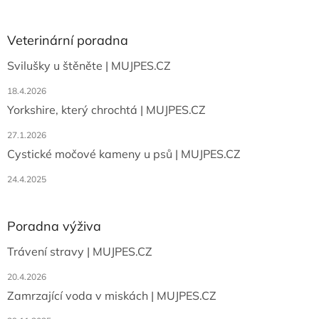
á
p
a
Veterinární poradna
t
Svilušky u štěněte | MUJPES.CZ
í
18.4.2026
Yorkshire, který chrochtá | MUJPES.CZ
27.1.2026
Cystické močové kameny u psů | MUJPES.CZ
24.4.2025
Poradna výživa
Trávení stravy | MUJPES.CZ
20.4.2026
Zamrzající voda v miskách | MUJPES.CZ