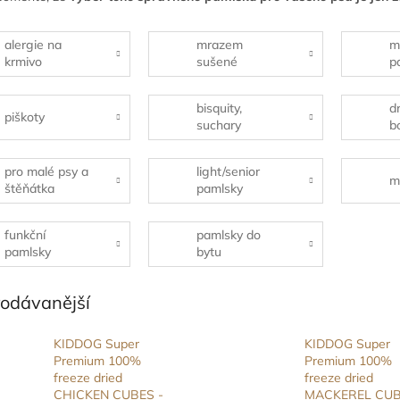
alergie na
mrazem
m
krmivo
sušené
p
pamlsky
bisquity,
d
piškoty
suchary
b
pro malé psy a
light/senior
m
štěňátka
pamlsky
funkční
pamlsky do
pamlsky
bytu
rodávanější
KIDDOG Super
KIDDOG Super
Premium 100%
Premium 100%
freeze dried
freeze dried
CHICKEN CUBES -
MACKEREL CUB