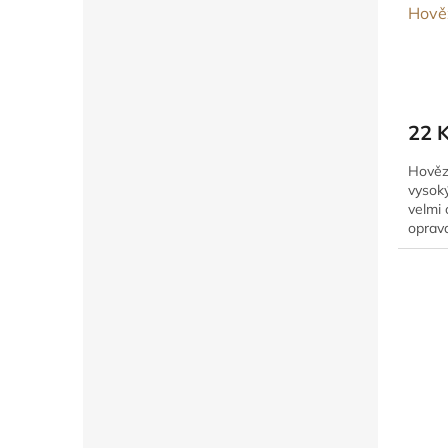
Hověz
22 
Hovězí
vysok
velmi
oprav