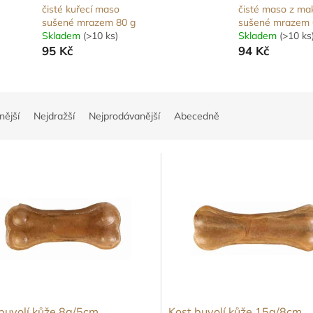
čisté kuřecí maso
čisté maso z mak
sušené mrazem 80 g
sušené mrazem 
Skladem
(>10 ks)
Skladem
(>10 ks
95 Kč
94 Kč
nější
Nejdražší
Nejprodávanější
Abecedně
buvolí kůže 8g/5cm
Kost buvolí kůže 15g/8cm