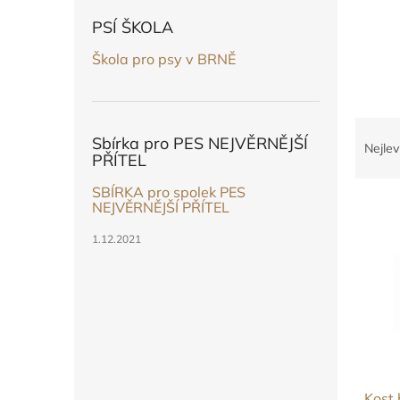
PSÍ ŠKOLA
Škola pro psy v BRNĚ
Ř
Sbírka pro PES NEJVĚRNĚJŠÍ
a
Nejlev
PŘÍTEL
z
e
SBÍRKA pro spolek PES
V
n
NEJVĚRNĚJŠÍ PŘÍTEL
ý
í
1.12.2021
p
p
i
r
s
o
p
d
r
u
o
k
d
t
u
ů
Kost 