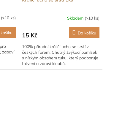
m
(>10 ks)
Skladem
(>10 ks)
 košíku
Do košíku
15 Kč
 pro
100% přírodní králičí ucho se srstí z
, zabaví
českých farem. Chutný žvýkací pamlsek
s nízkým obsahem tuku, který podporuje
trávení a zdraví kloubů.