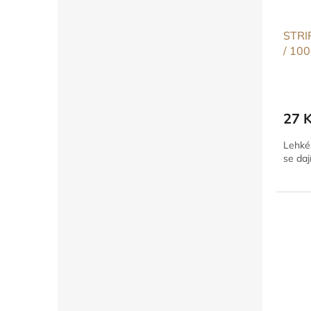
STRIP
/ 10
27 
Lehké
se daj