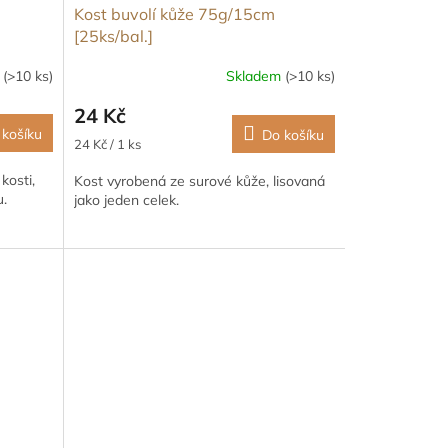
Kost buvolí kůže 75g/15cm
[25ks/bal.]
m
(>10 ks)
Skladem
(>10 ks)
24 Kč
 košíku
Do košíku
Měrná
24 Kč / 1 ks
cena:
kosti,
Kost vyrobená ze surové kůže, lisovaná
u.
jako jeden celek.