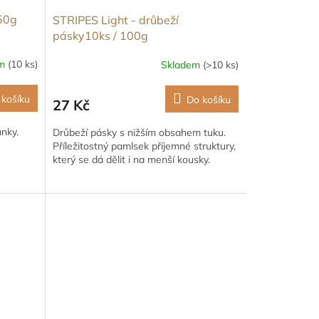
 50g
STRIPES Light - drůbeží
pásky10ks / 100g
em
(10 ks)
Skladem
(>10 ks)
 košíku
Do košíku
27 Kč
nky.
Drůbeží pásky s nižším obsahem tuku.
Příležitostný pamlsek příjemné struktury,
který se dá dělit i na menší kousky.