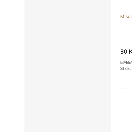
Mlsou
30 
Měkké 
Sticks