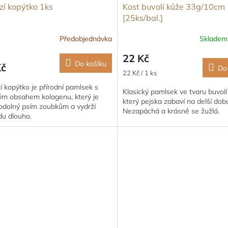
í kopýtko 1ks
Kost buvolí kůže 33g/10cm
[25ks/bal.]
Předobjednávka
Sklade
22 Kč
Do košíku
Kč
Do
Měrná
22 Kč / 1 ks
cena:
 kopýtko je přírodní pamlsek s
Klasický pamlsek ve tvaru buvolí 
ým obsahem kolagenu, který je
který pejska zabaví na delší dob
 odolný psím zoubkům a vydrží
Nezapáchá a krásně se žužlá.
du dlouho.