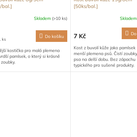
/bal.]
[50ks/bal.]
Skladem
(>10 ks)
Sklade
Do
7 Kč
Do košíku
1 ks
Kost z buvolí kůže jako pamlsek
ější kostička pro malá plemena
menší plemena psů. Čistí zoubky
vrdší pamlsek, o který si krásně
psa na delší dobu. Bez zápachu
í zoubky.
typického pro sušené produkty.