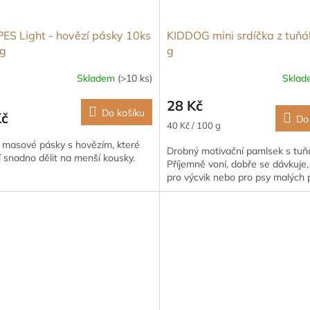
ES Light - hovězí pásky 10ks
KIDDOG mini srdíčka z tuň
0g
g
Skladem
(>10 ks)
Skla
28 Kč
Do košíku
Kč
Do
Měrná
40 Kč / 100 g
cena:
 masové pásky s hovězím, které
Drobný motivační pamlsek s tu
í snadno dělit na menší kousky.
Příjemně voní, dobře se dávkuje
pro výcvik nebo pro psy malých