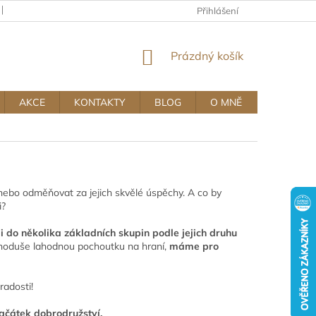
KAMENNÝ OBCHOD
OBCHODNÍ A REKLAMAČNÍ PODMÍNKY MUJ
Přihlášení
NÁKUPNÍ
Prázdný košík
KOŠÍK
AKCE
KONTAKTY
BLOG
O MNĚ
ebo odměňovat za jejich skvělé úspěchy. A co by
i?
li do několika základních skupin podle jejich druhu
noduše lahodnou pochoutku na hraní,
máme pro
radosti!
ačátek dobrodružství.