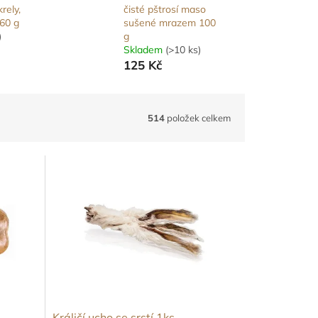
rely,
čisté pštrosí maso
60 g
sušené mrazem 100
)
g
Skladem
(>10 ks)
125 Kč
514
položek celkem
Králičí ucho se srstí 1ks