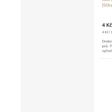
k
[50ks
t
ů
4 Kč
Měrná
4 Kč / 
cena:
Drobn
psů. T
vyčist