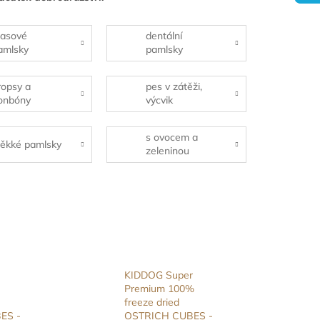
asové
dentální
amlsky
pamlsky
ropsy a
pes v zátěži,
onbóny
výcvik
s ovocem a
ěkké pamlsky
zeleninou
KIDDOG Super
Premium 100%
freeze dried
ES -
OSTRICH CUBES -