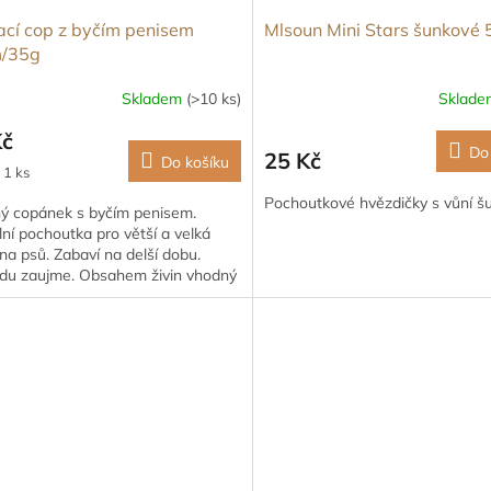
ací cop z byčím penisem
Mlsoun Mini Stars šunkové
/35g
Skladem
(>10 ks)
Sklad
Kč
Do
25 Kč
Do košíku
 1 ks
Pochoutkové hvězdičky s vůní šu
ný copánek s byčím penisem.
ní pochoutka pro větší a velká
a psů. Zabaví na delší dobu.
du zaujme. Obsahem živin vhodný
ro psy obézní a seniory.