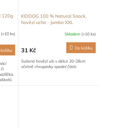
I 120g
KIDDOG 100 % Natural Snack,
hovězí ucho - Jumbo XXL
m
(>10 ks)
Skladem
(>10 ks)
Do košíku
31 Kč
 košíku
Sušené hovězí uši v délce 20-28cm
mácí
včetně chrupavky spodní části.
 či
zlíčka.
piškotů