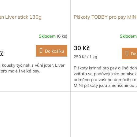
n Liver stick 130g
Piškoty TOBBY pro psy MIN
Skladem
(6 ks)
Sklade
30 Kč
Do košíku
Kč
Do
Měrná
250 Kč / 1 kg
cena:
kousky tyčinek s vůní jater. Liver
Piškoty krmné pro psy a jiná do
 pro malé i velké psy.
zvířata se podávají jako pamlsek
odměna pro vašeho domácího ma
MINI piškoty jsou zmenšeninou 
normálních. Není třeba je před...