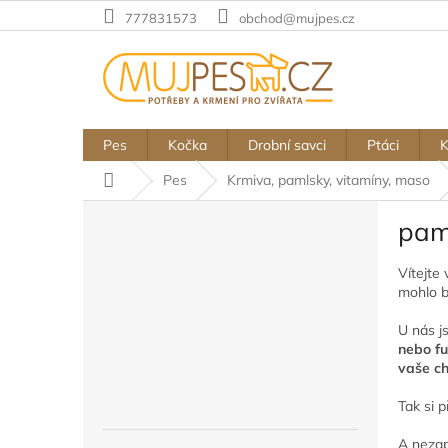
Přejít
777831573
obchod@mujpes.cz
na
obsah
Pes
Kočka
Drobní savci
Ptáci
Domů
Pes
Krmiva, pamlsky, vitamíny, maso
P
pam
o
s
Vítejte 
t
mohlo bý
r
a
U nás js
n
nebo fu
n
vaše ch
í
p
Tak si 
a
A neza