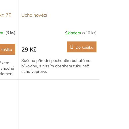
áka 70
Ucho hovězí
dem
(3 ks)
Skladem
(>10 ks)
Do košíku
29 Kč
 košíku
Sušená přírodní pochoutka bohatá na
ňákem.
bílkovinu, s nižším obsahem tuku než
, vhodné
ucho vepřové.
 plemen.