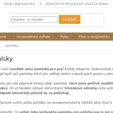
MOJE OBJEDNÁVKA
VĚRNOSTNÍ PROGRAMY ZNAČEK KRMIV
HLEDAT
Koně
Hospodářská zvířata
Ryby
Plazi a obojživelníci
pamlsky
lsky
v naší
rozsáhlé sekci pamlsků pro psy!
Každý milujeme obdarovávat n
t lepší než pamlsky, které jim udělají radost a posílí jejich pouto s vám
me pro vás připravili široký výběr pamlsků, k
teré jsme pečlivě rozděli
nkce.
Ať už hledáte zdravé občerstvení,
tréninkové odměny
nebo jed
lupaté kamarády přesně to, co potřebují.
připravte svého psího parťáka na nezapomenutelný zážitek plný chutí a 
pomeňte, že
výběr toho správného pamlsku pro vašeho psa je jen z