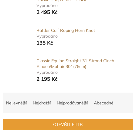
Vyprodáno
2 495 Kč
Rattler Calf Roping Horn Knot
Vyprodáno
135 Kč
Classic Equine Straight 31-Strand Cinch
Alpaca/Mohair 30" (76cm)
Vyprodáno
2 195 Kč
Ř
a
Nejlevnější
Nejdražší
Nejprodávanější
Abecedně
z
e
n
OTEVŘÍT FILTR
í
p