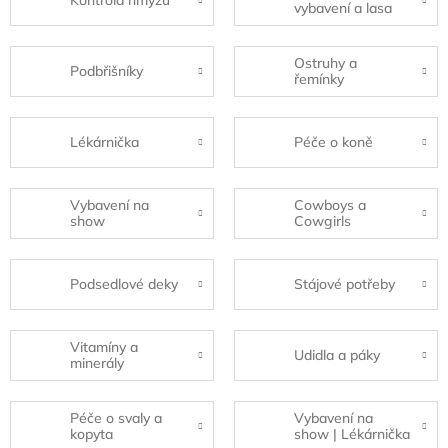
Kontrola hmyzu
vybavení a lasa
Ostruhy a
Podbřišníky
řemínky
Lékárnička
Péče o koně
Vybavení na
Cowboys a
show
Cowgirls
Podsedlové deky
Stájové potřeby
Vitamíny a
Udidla a páky
minerály
Péče o svaly a
Vybavení na
kopyta
show | Lékárnička