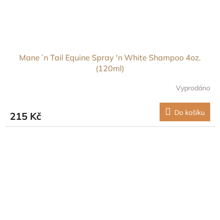
Mane´n Tail Equine Spray 'n White Shampoo 4oz.
(120ml)
Vyprodáno
Do košíku
215 Kč