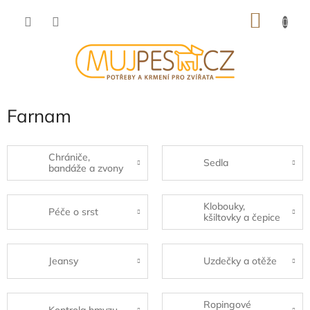
Přejít
NÁKU
na
obsah
KOŠÍK
Farnam
Chrániče,
Sedla
bandáže a zvony
Klobouky,
Péče o srst
kšiltovky a čepice
Jeansy
Uzdečky a otěže
Ropingové