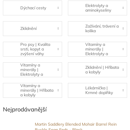
Elektrolyty a
Dýchací cesty
aminokyseliny
Zažívání, trávení a
Zklidnění
kolika
Pro psy | Kvalita
Vitamíny a
srsti, kopyt a
minerály |
zvýšení váhy
Elektrolyty a
aminokyseliny
Vitamíny a
Zklidnění | Hříbata
minerály |
a kobyly
Elektrolyty a
aminokyseliny |
Hříbata a kobyly
Vitamíny a
Lékárnička |
minerály | Hříbata
Krmné doplňky
a kobyly
Nejprodávanější
Martin Saddlery Blended Mohair Barrel Rein
Buckle Snap Ends - Black