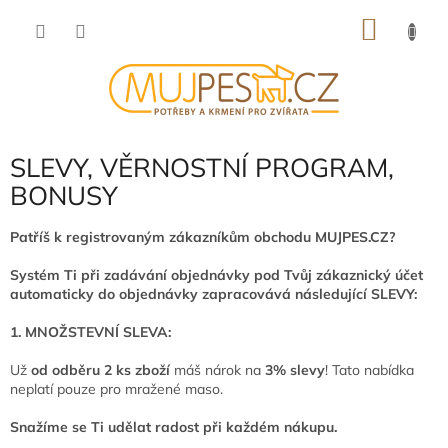
Přejít
NÁKU
na
obsah
KOŠÍK
SLEVY, VĚRNOSTNÍ PROGRAM,
BONUSY
Patříš k registrovaným zákazníkům obchodu MUJPES.CZ?
Systém Ti při zadávání objednávky pod Tvůj zákaznický účet
automaticky do objednávky zapracovává následující SLEVY:
1. MNOŽSTEVNÍ SLEVA:
Už
od odběru 2 ks zboží
máš nárok na
3% slevy
! Tato nabídka
neplatí pouze pro mražené maso.
Snažíme se Ti udělat radost při každém nákupu.