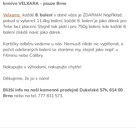
krmivo VELXARA - pouze Brno
Velxara:
každé
8. balení
v dané váze je ZDARMA! Například,
pokud si vybereš 11.4kg balení, každé 8. balení je jako dárek pro
Tebe bez placení. Stejně tak platí i pro 750g balení, kde každé 8.
balení získáš navíc jako dárek.
Kartičky odběru vedeme u nás. Nemusíš nikde nic vyplňovat, o
počet odebraných balení se staráme my, stejně jako např. u
Fitminu nebo Calibry.
Nakupujte s výhodami, nakupujte chytře!
Děkujeme, že jsi s námi!
Bližší info na naší kamenné prodejně Dukelská 57h, 614 00
Brno
nebo na tel. 777 831 573.
Z