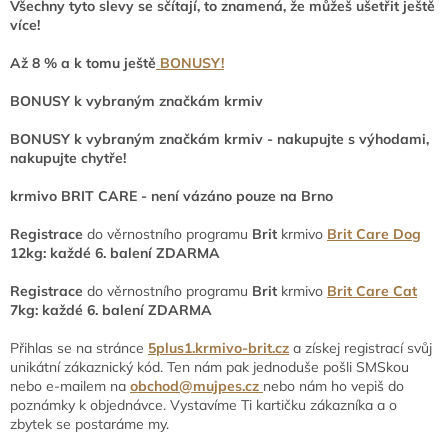
Všechny tyto slevy se sčítají, to znamená, že můžeš ušetřit ještě
více!
Až 8 % a k tomu ještě
BONUSY!
BONUSY k vybraným značkám krmiv
BONUSY k vybraným značkám krmiv - nakupujte s výhodami,
nakupujte chytře!
krmivo BRIT CARE - není vázáno pouze na Brno
Registrace
do věrnostního programu
Brit
krmivo
Brit Care Dog
12kg: každé 6. balení ZDARMA
Registrace
do věrnostního programu
Brit
krmivo
Brit Care Cat
7kg: každé 6. balení ZDARMA
Přihlas se na stránce
5plus1.krmivo-brit.cz
a získej registrací svůj
unikátní zákaznický kód. Ten nám pak jednoduše pošli SMSkou
nebo e-mailem na
obchod@mujpes.cz
nebo nám ho vepiš do
poznámky k objednávce. Vystavíme Ti kartičku zákazníka a o
zbytek se postaráme my.