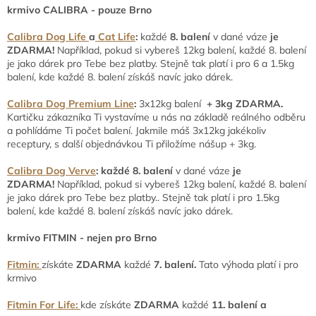
krmivo CALIBRA - pouze Brno
Calibra Dog Life
a
Cat Life
:
každé
8. balení
v dané váze
je
ZDARMA!
Například, pokud si vybereš 12kg balení, každé 8. balení
je jako dárek pro Tebe bez platby. Stejně tak platí i pro 6 a 1.5kg
balení, kde každé 8. balení získáš navíc jako dárek.
Calibra Dog Premium Line
:
3x12kg balení
+ 3kg ZDARMA.
Kartičku zákazníka Ti vystavíme u nás na základě reálného odběru
a pohlídáme Ti počet balení. Jakmile máš 3x12kg jakékoliv
receptury, s další objednávkou Ti přiložíme nášup + 3kg.
Calibra Dog Verve
:
každé
8. balení
v dané váze
je
ZDARMA!
Například, pokud si vybereš 12kg balení, každé 8. balení
je jako dárek pro Tebe bez platby.. Stejně tak platí i pro 1.5kg
balení, kde každé 8. balení získáš navíc jako dárek.
krmivo FITMIN - nejen pro Brno
Fitmin:
získáte
ZDARMA
každé
7. balení.
Tato výhoda platí i pro
krmivo
Fitmin For Life:
kde získáte
ZDARMA
každé
11. balení a