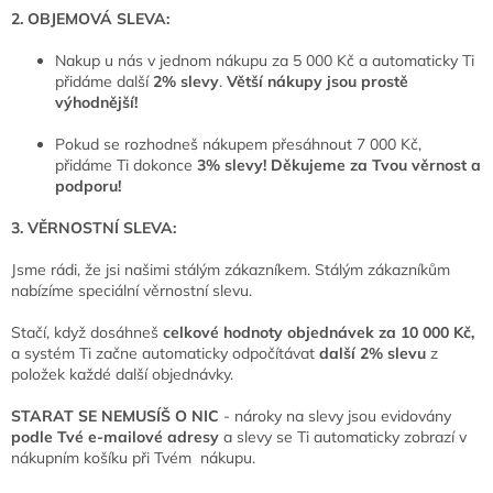
2. OBJEMOVÁ SLEVA:
Nakup u nás v jednom nákupu za 5 000 Kč a automaticky Ti
přidáme další
2% slevy
.
Větší nákupy jsou prostě
výhodnější!
Pokud se rozhodneš nákupem přesáhnout 7 000 Kč,
přidáme Ti dokonce
3% slevy!
Děkujeme za Tvou věrnost a
podporu!
3. VĚRNOSTNÍ SLEVA:
Jsme rádi, že jsi našimi stálým zákazníkem. Stálým zákazníkům
nabízíme speciální věrnostní slevu.
Stačí, když dosáhneš
celkové hodnoty objednávek za 10 000 Kč,
a systém Ti začne automaticky odpočítávat
další 2% slevu
z
položek každé další objednávky.
STARAT SE NEMUSÍŠ O NIC
- nároky na slevy jsou evidovány
podle Tvé e-mailové adresy
a slevy se Ti automaticky zobrazí v
nákupním košíku při Tvém nákupu.