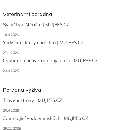
á
p
a
Veterinární poradna
t
Svilušky u štěněte | MUJPES.CZ
í
18.4.2026
Yorkshire, který chrochtá | MUJPES.CZ
27.1.2026
Cystické močové kameny u psů | MUJPES.CZ
24.4.2025
Poradna výživa
Trávení stravy | MUJPES.CZ
20.4.2026
Zamrzající voda v miskách | MUJPES.CZ
29.11.2025