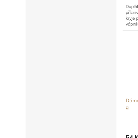
Doplň
přízni
kryje 
vápní
obruš
Dáme
g
54 