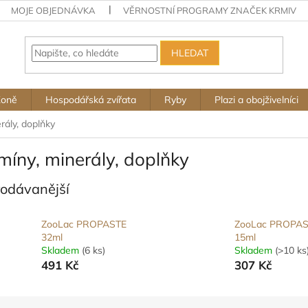
MOJE OBJEDNÁVKA
VĚRNOSTNÍ PROGRAMY ZNAČEK KRMIV
HLEDAT
Koně
Hospodářská zvířata
Ryby
Plazi a obojživelníci
rály, doplňky
míny, minerály, doplňky
rodávanější
ZooLac PROPASTE
ZooLac PROPA
32ml
15ml
Skladem
(6 ks)
Skladem
(>10 ks
491 Kč
307 Kč