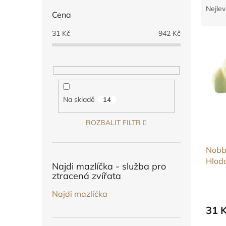
n
a
Nejlev
e
Cena
z
l
e
31
Kč
942
Kč
V
n
ý
í
p
p
i
r
s
o
p
d
Na skladě
14
r
u
o
k
ROZBALIT FILTR
d
t
u
ů
Nobb
k
Hlod
t
Najdi mazlíčka - služba pro
ů
ztracená zvířata
Najdi mazlíčka
31 