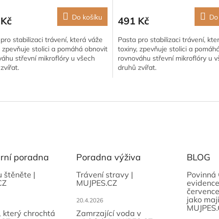
Do košíku
Do
 Kč
491 Kč
pro stabilizaci trávení, která váže
Pasta pro stabilizaci trávení, kt
, zpevňuje stolici a pomáhá obnovit
toxiny, zpevňuje stolici a pomáh
áhu střevní mikroflóry u všech
rovnováhu střevní mikroflóry u 
zvířat.
druhů zvířat.
O
v
l
á
d
a
c
í
ární poradna
Poradna výživa
BLOG
p
r
u štěněte |
Trávení stravy |
Povinná 
CZ
MUJPES.CZ
evidence
v
července
k
jako maji
20.4.2026
y
MUJPES.
v
, který chrochtá
Zamrzající voda v