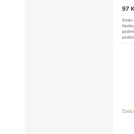
97 
Směs p
hloda
podmí
podáv
ZooL