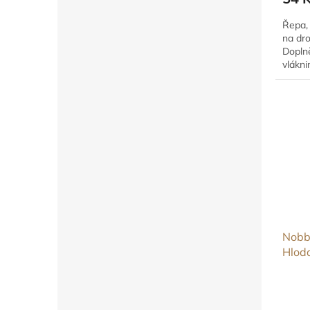
Řepa, 
na dro
Dopln
vlákni
Nobb
Hlod