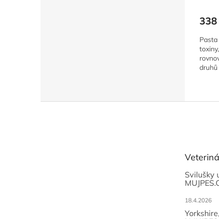
338
Pasta 
toxiny
rovnov
druhů 
Z
á
p
a
t
Veterin
í
Svilušky 
MUJPES.
18.4.2026
Yorkshire