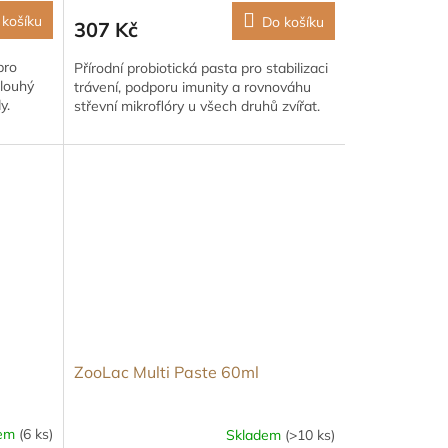
 košíku
Do košíku
307 Kč
pro
Přírodní probiotická pasta pro stabilizaci
dlouhý
trávení, podporu imunity a rovnováhu
y.
střevní mikroflóry u všech druhů zvířat.
ZooLac Multi Paste 60ml
dem
(6 ks)
Skladem
(>10 ks)