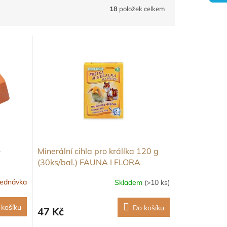
18
položek celkem
o
Minerální cihla pro králíka 120 g
(30ks/bal.) FAUNA I FLORA
jednávka
Skladem
(>10 ks)
 košíku
Do košíku
47 Kč