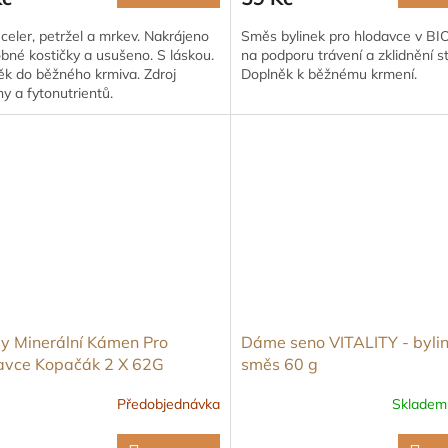
celer, petržel a mrkev. Nakrájeno
Směs bylinek pro hlodavce v BIO
bné kostičky a usušeno. S láskou.
na podporu trávení a zklidnění s
ěk do běžného krmiva. Zdroj
Doplněk k běžnému krmení.
ny a fytonutrientů.
y Minerální Kámen Pro
Dáme seno VITALITY - byli
avce Kopačák 2 X 62G
směs 60 g
Předobjednávka
Sklade