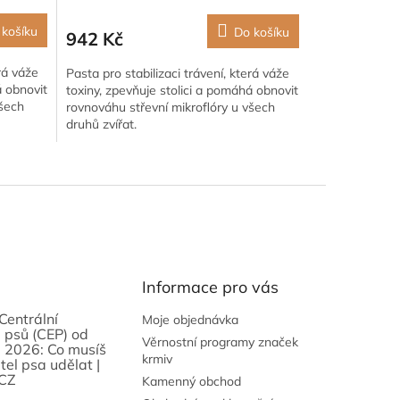
 košíku
Do košíku
942 Kč
erá váže
Pasta pro stabilizaci trávení, která váže
á obnovit
toxiny, zpevňuje stolici a pomáhá obnovit
všech
rovnováhu střevní mikroflóry u všech
druhů zvířat.
Informace pro vás
Centrální
Moje objednávka
 psů (CEP) od
Věrnostní programy značek
 2026: Co musíš
krmiv
tel psa udělat |
CZ
Kamenný obchod