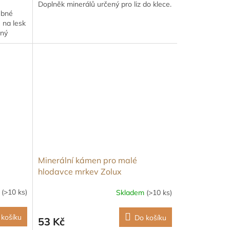
Doplněk minerálů určený pro liz do klece.
ebné
ě na lesk
ený
Minerální kámen pro malé
hlodavce mrkev Zolux
m
(>10 ks)
Skladem
(>10 ks)
 košíku
Do košíku
53 Kč