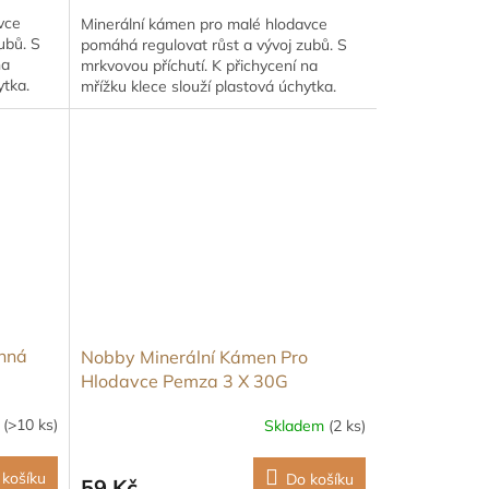
vce
Minerální kámen pro malé hlodavce
ubů. S
pomáhá regulovat růst a vývoj zubů. S
na
mrkvovou příchutí. K přichycení na
ytka.
mřížku klece slouží plastová úchytka.
inná
Nobby Minerální Kámen Pro
Hlodavce Pemza 3 X 30G
m
(>10 ks)
Skladem
(2 ks)
 košíku
Do košíku
59 Kč