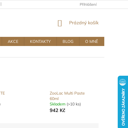
KAMENNÝ OBCHOD
OBCHODNÍ A REKLAMAČNÍ PODMÍNKY MUJ
Přihlášení
NÁKUPNÍ
Prázdný košík
KOŠÍK
AKCE
KONTAKTY
BLOG
O MNĚ
STE
ZooLac Multi Paste
60ml
)
Skladem
(>10 ks)
942 Kč