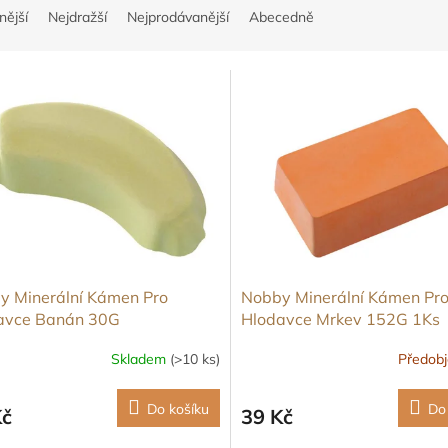
nější
Nejdražší
Nejprodávanější
Abecedně
y Minerální Kámen Pro
Nobby Minerální Kámen Pr
avce Banán 30G
Hlodavce Mrkev 152G 1Ks
Skladem
(>10 ks)
Předob
Do košíku
Do
Kč
39 Kč