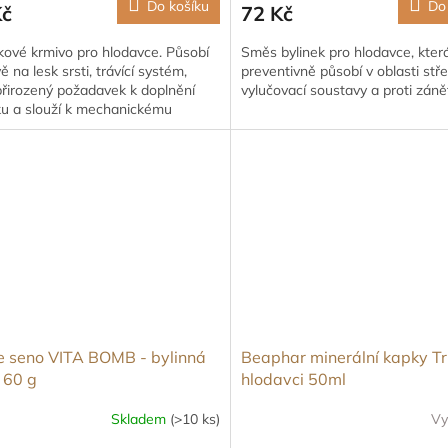
Do košíku
Do
Kč
72 Kč
kové krmivo pro hlodavce. Působí
Směs bylinek pro hlodavce, kter
vě na lesk srsti, trávící systém,
preventivně působí v oblasti stře
přirozený požadavek k doplnění
vylučovací soustavy a proti záně
ku a slouží k mechanickému
ování zoubků a drápků.
 seno VITA BOMB - bylinná
Beaphar minerální kapky Tri
 60 g
hlodavci 50ml
Skladem
(>10 ks)
Vy