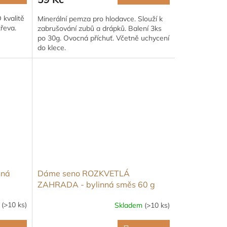
 kvalitě
Minerální pemza pro hlodavce. Slouží k
třeva.
zabrušování zubů a drápků. Balení 3ks
po 30g. Ovocná příchuť. Včetně uchycení
do klece.
nná
Dáme seno ROZKVETLÁ
ZAHRADA - bylinná směs 60 g
m
(>10 ks)
Skladem
(>10 ks)