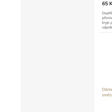
65 
Doplň
přízni
kryje 
vápní
obruš
Dáme
směs