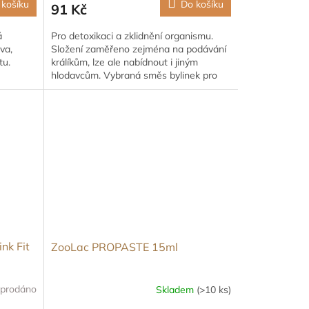
 košíku
Do košíku
91 Kč
á
Pro detoxikaci a zklidnění organismu.
va,
Složení zaměřeno zejména na podávání
tu.
králíkům, lze ale nabídnout i jiným
hlodavcům. Vybraná směs bylinek pro
hlodavce.
nk Fit
ZooLac PROPASTE 15ml
prodáno
Skladem
(>10 ks)