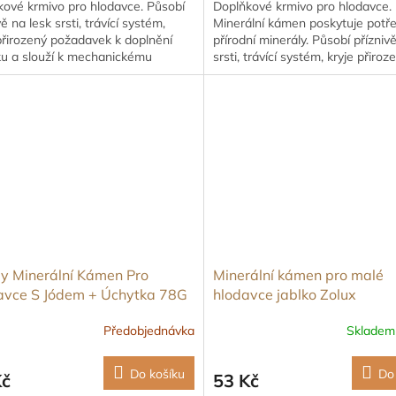
kové krmivo pro hlodavce. Působí
Doplňkové krmivo pro hlodavce.
vě na lesk srsti, trávící systém,
Minerální kámen poskytuje potř
přirozený požadavek k doplnění
přírodní minerály. Působí přízniv
ku a slouží k mechanickému
srsti, trávící systém, kryje přiroz
ování zoubků a drápků.
požadavek k doplnění vápníku...
y Minerální Kámen Pro
Minerální kámen pro malé
avce S Jódem + Úchytka 78G
hlodavce jablko Zolux
Předobjednávka
Sklade
Do košíku
Do
Kč
53 Kč