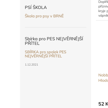
Doplň
přízni
PSÍ ŠKOLA
kryje 
vápní
Škola pro psy v BRNĚ
obruš
Sbírka pro PES NEJVĚRNĚJŠÍ
PŘÍTEL
SBÍRKA pro spolek PES
NEJVĚRNĚJŠÍ PŘÍTEL
1.12.2021
Nobb
Hlod
52 