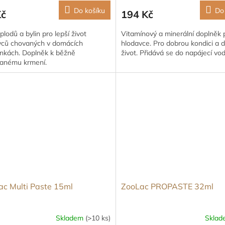
Do košíku
Do
Kč
194 Kč
lodů a bylin pro lepší život
Vitamínový a minerální doplněk 
vců chovaných v domácích
hlodavce. Pro dobrou kondici a 
nkách. Doplněk k běžně
život. Přidává se do napájecí vod
anému krmení.
ac Multi Paste 15ml
ZooLac PROPASTE 32ml
Skladem
(>10 ks)
Skla