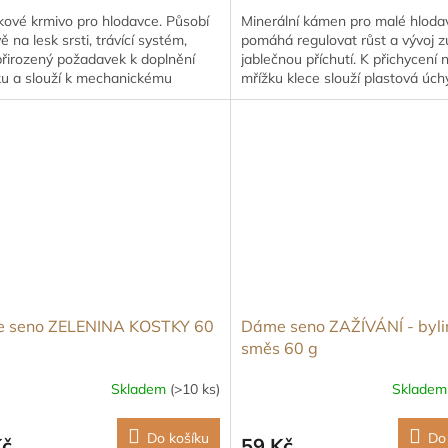
kové krmivo pro hlodavce. Působí
Minerální kámen pro malé hloda
vě na lesk srsti, trávící systém,
pomáhá regulovat růst a vývoj z
přirozený požadavek k doplnění
jablečnou příchutí. K přichycení 
ku a slouží k mechanickému
mřížku klece slouží plastová úch
ování zoubků a drápků.
 seno ZELENINA KOSTKY 60
Dáme seno ZAŽÍVÁNÍ - byl
směs 60 g
Skladem
(>10 ks)
Sklade
Do košíku
Do
Kč
59 Kč