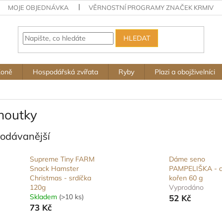
MOJE OBJEDNÁVKA
VĚRNOSTNÍ PROGRAMY ZNAČEK KRMIV
HLEDAT
Koně
Hospodářská zvířata
Ryby
Plazi a obojživelníci
houtky
rodávanější
Supreme Tiny FARM
Dáme seno
Snack Hamster
PAMPELIŠKA - c
Christmas - srdíčka
kořen 60 g
120g
Vyprodáno
Skladem
(>10 ks)
52 Kč
73 Kč