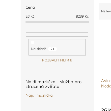
n
Ř
e
Cena
a
l
Nejlev
z
26
Kč
8239
Kč
e
V
n
ý
í
p
p
i
r
s
o
Na skladě
21
p
d
r
u
ROZBALIT FILTR
o
k
d
t
u
ů
Avice
k
Najdi mazlíčka - služba pro
ztracená zvířata
hlod
t
ů
Najdi mazlíčka
26 