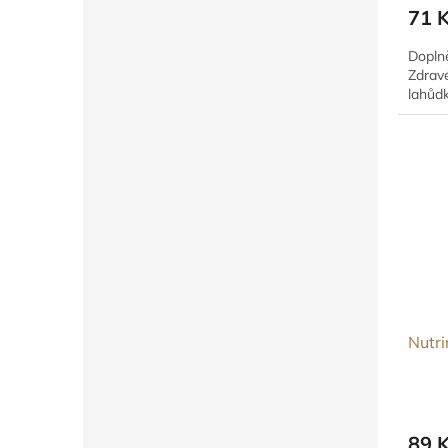
71 
Doplně
Zdrav
lahůd
Nutri
89 