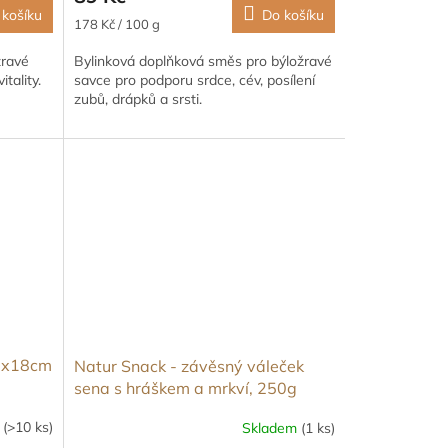
 košíku
Do košíku
Měrná
178 Kč / 100 g
cena:
žravé
Bylinková doplňková směs pro býložravé
tality.
savce pro podporu srdce, cév, posílení
zubů, drápků a srsti.
10x18cm
Natur Snack - závěsný váleček
sena s hráškem a mrkví, 250g
m
(>10 ks)
Skladem
(1 ks)