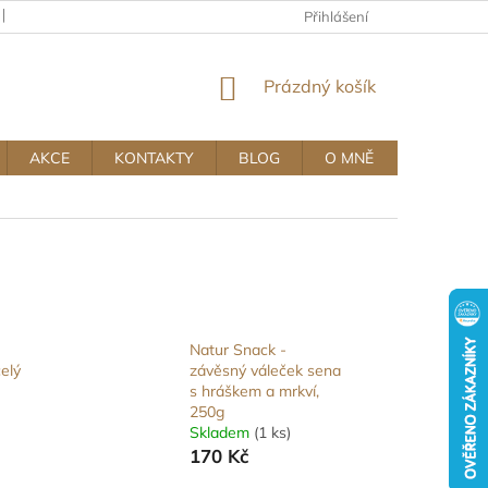
KAMENNÝ OBCHOD
OBCHODNÍ A REKLAMAČNÍ PODMÍNKY MUJ
Přihlášení
NÁKUPNÍ
Prázdný košík
KOŠÍK
AKCE
KONTAKTY
BLOG
O MNĚ
Natur Snack -
elý
závěsný váleček sena
s hráškem a mrkví,
250g
Skladem
(1 ks)
170 Kč