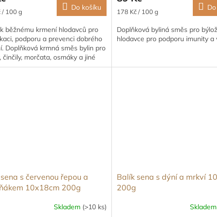
Do košíku
Do
Měrná
 / 100 g
178 Kč / 100 g
cena:
k běžnému krmení hlodavců pro
Doplňková byliná směs pro býlo
kaci, podporu a prevenci dobrého
hlodavce pro podporu imunity a vi
í. Doplňková krmná směs bylin pro
y, činčily, morčata, osmáky a jiné
avé savce.
 sena s červenou řepou a
Balík sena s dýní a mrkví 
iňákem 10x18cm 200g
200g
Skladem
(>10 ks)
Sklade