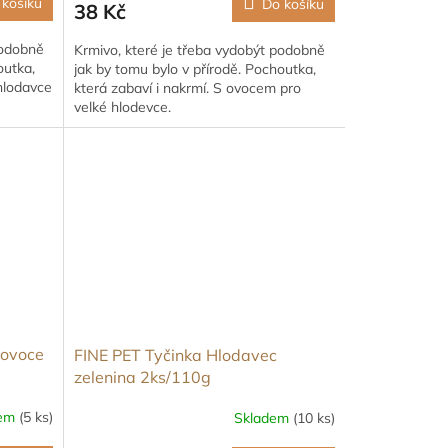
 košíku
Do košíku
38 Kč
podobně
Krmivo, které je třeba vydobýt podobně
outka,
jak by tomu bylo v přírodě. Pochoutka,
 hlodavce
která zabaví i nakrmí. S ovocem pro
velké hlodevce.
 ovoce
FINE PET Tyčinka Hlodavec
zelenina 2ks/110g
dem
(5 ks)
Skladem
(10 ks)