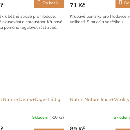
Do košíku
Do
Kč
71 Kč
k k běžné stravě pro hlodace.
Křupavé pamslky pro hlodavce 
é okusování a chroustání. Křupavá
velikostí. S mrkví a vojtěškou.
ka pomáhá regulovat růst zubů.
n Nature Detox+Digest 50 g
Nutrin Nature Imun+Vitality
Skladem
(>10 ks)
Sklade
Kč
89 Kč