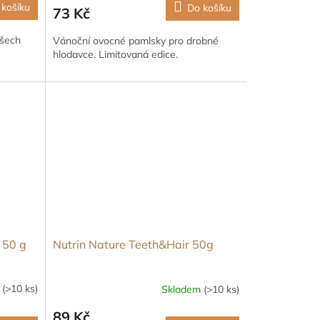
 košíku
Do košíku
73 Kč
všech
Vánoční ovocné pamlsky pro drobné
hlodavce. Limitovaná edice.
 50 g
Nutrin Nature Teeth&Hair 50g
m
(>10 ks)
Skladem
(>10 ks)
89 Kč