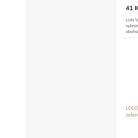
41 
Lolo V
vybran
oboha
LOLO
zelen
100 