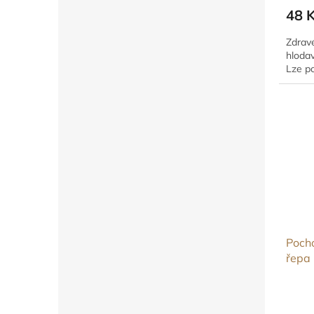
48 
Zdrav
hlodav
Lze p
Poch
řepa