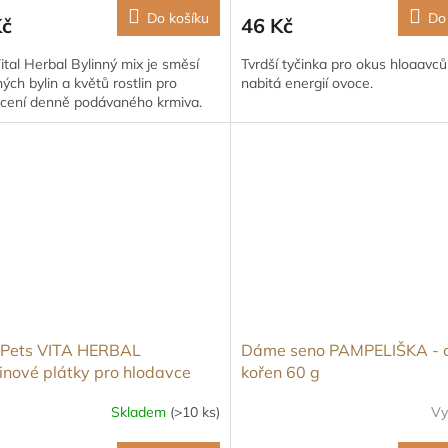
Do košíku
Do
Kč
46 Kč
ital Herbal Bylinný mix je směsí
Tvrdší tyčinka pro okus hloaavc
ých bylin a květů rostlin pro
nabitá energií ovoce.
cení denně podávaného krmiva.
Pets VITA HERBAL
Dáme seno PAMPELIŠKA - c
inové plátky pro hlodavce
kořen 60 g
g
Skladem
(>10 ks)
Vy