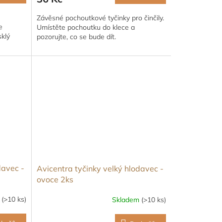
Závěsné pochoutkové tyčinky pro činčily.
e
Umístěte pochoutku do klece a
klý
pozorujte, co se bude dít.
davec -
Avicentra tyčinky velký hlodavec -
ovoce 2ks
m
(>10 ks)
Skladem
(>10 ks)