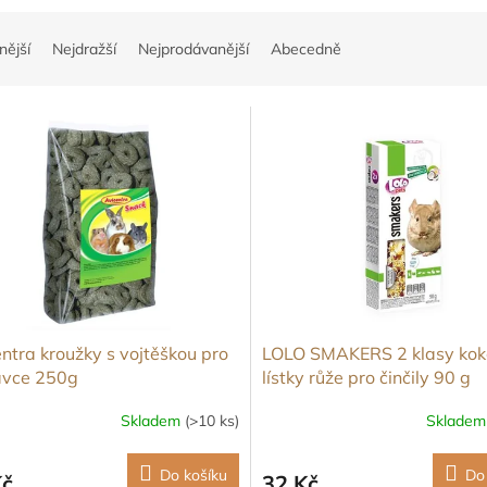
nější
Nejdražší
Nejprodávanější
Abecedně
ntra kroužky s vojtěškou pro
LOLO SMAKERS 2 klasy kok
avce 250g
lístky růže pro činčily 90 g
Skladem
(>10 ks)
Sklade
Do košíku
Do
Kč
32 Kč