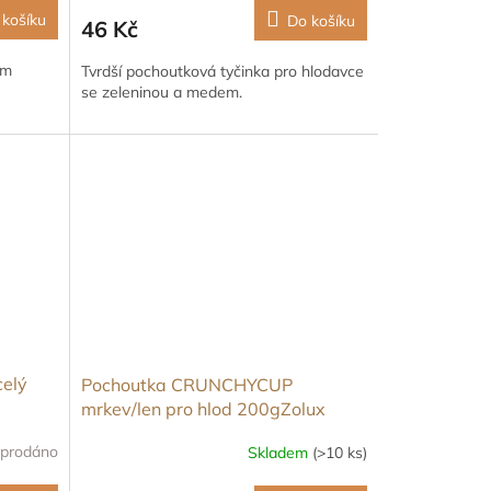
 košíku
Do košíku
46 Kč
ům
Tvrdší pochoutková tyčinka pro hlodavce
se zeleninou a medem.
elý
Pochoutka CRUNCHYCUP
mrkev/len pro hlod 200gZolux
prodáno
Skladem
(>10 ks)