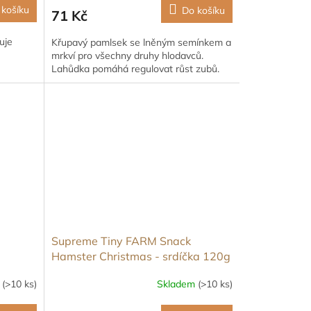
 košíku
Do košíku
71 Kč
uje
Křupavý pamlsek se lněným semínkem a
mrkví pro všechny druhy hlodavců.
Lahůdka pomáhá regulovat růst zubů.
Supreme Tiny FARM Snack
Hamster Christmas - srdíčka 120g
m
(>10 ks)
Skladem
(>10 ks)