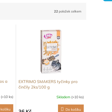
22
položek celkem
os a
EXTRIMO SMAKERS tyčinky pro
činčily 2ks/100 g
m
(>10 ks)
Skladem
(>10 ks)
 košíku
Do košíku
36 Kč