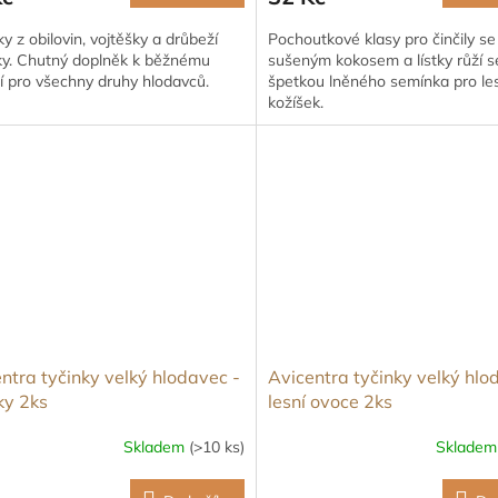
y z obilovin, vojtěšky a drůbeží
Pochoutkové klasy pro činčily se
y. Chutný doplněk k běžnému
sušeným kokosem a lístky růží s
í pro všechny druhy hlodavců.
špetkou lněného semínka pro les
kožíšek.
ntra tyčinky velký hlodavec -
Avicentra tyčinky velký hlo
ky 2ks
lesní ovoce 2ks
Skladem
(>10 ks)
Sklade