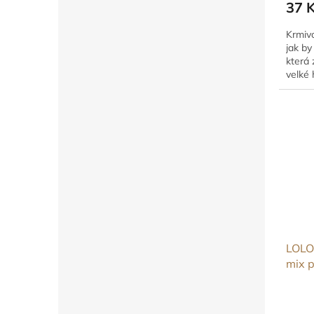
37 
Krmivo
jak by
která 
velké 
LOLO
mix p