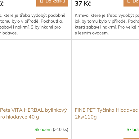
Do košíku
Do
Kč
37 Kč
, které je třeba vydobýt podobně
Krmivo, které je třeba vydobýt 
 tomu bylo v přírodě. Pochoutka,
jak by tomu bylo v přírodě. Poch
zabaví i nakrmí. S bylinkami pro
která zabaví i nakrmí. Pro velké
hlodavce.
s lesním ovocem.
Pets VITA HERBAL bylinkový
FINE PET Tyčinka Hlodavec
ro hlodavce 40 g
2ks/110g
Skladem
(>10 ks)
Skla