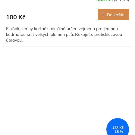
Do košíku
100 Kč
Finišák, jemný kartáč speciálně určen zejména pro jemnou
kudrnatou srst velkých plemen psů. Rukojeť s protiskluzovou
úpravou.
128 Kč
–15 %