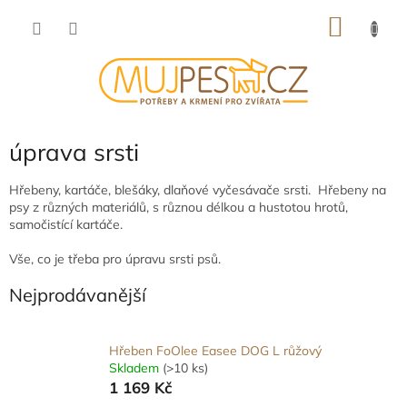
Přejít
NÁKU
na
obsah
KOŠÍK
úprava srsti
Hřebeny, kartáče, blešáky, dlaňové vyčesávače srsti. Hřebeny na
psy z různých materiálů, s různou délkou a hustotou hrotů,
samočistící kartáče.
Vše, co je třeba pro úpravu srsti psů.
Nejprodávanější
Hřeben FoOlee Easee DOG L růžový
Skladem
(>10 ks)
1 169 Kč