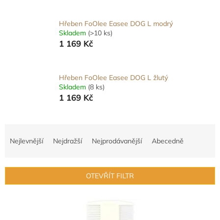
Hřeben FoOlee Easee DOG L modrý
Skladem
(>10 ks)
1 169 Kč
Hřeben FoOlee Easee DOG L žlutý
Skladem
(8 ks)
1 169 Kč
Ř
a
Nejlevnější
Nejdražší
Nejprodávanější
Abecedně
z
e
n
OTEVŘÍT FILTR
í
p
V
r
ý
o