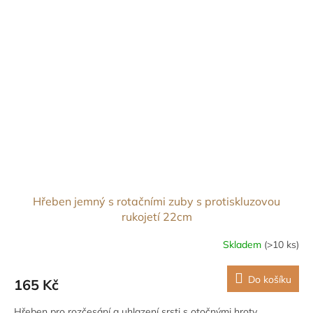
Hřeben jemný s rotačními zuby s protiskluzovou
rukojetí 22cm
Skladem
(>10 ks)
Do košíku
165 Kč
Hřeben pro rozčesání a uhlazení srsti s otočnými hroty.