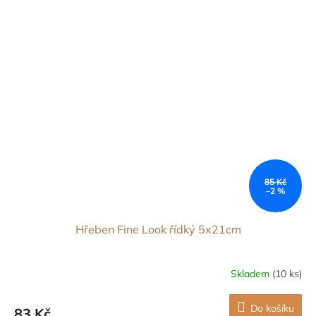
85 Kč
–2 %
Hřeben Fine Look řídký 5x21cm
Skladem
(10 ks)
Do košíku
83 Kč