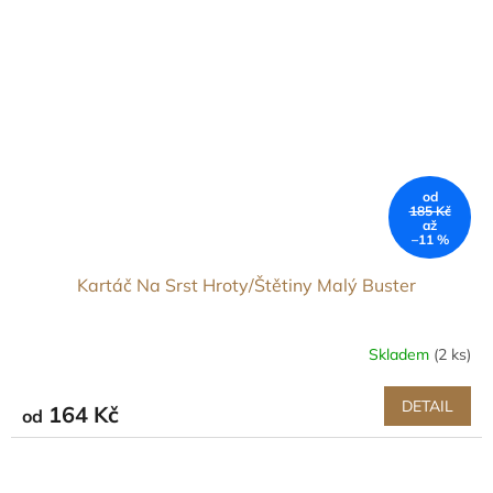
od
185 Kč
až
–11 %
Kartáč Na Srst Hroty/Štětiny Malý Buster
Skladem
(2 ks)
DETAIL
164 Kč
od