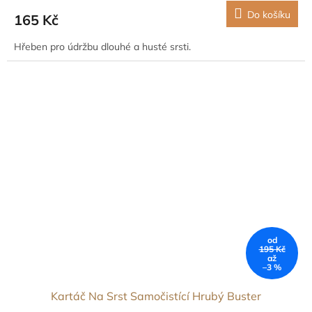
Do košíku
165 Kč
Hřeben pro údržbu dlouhé a husté srsti.
od
195 Kč
až
–3 %
Kartáč Na Srst Samočistící Hrubý Buster