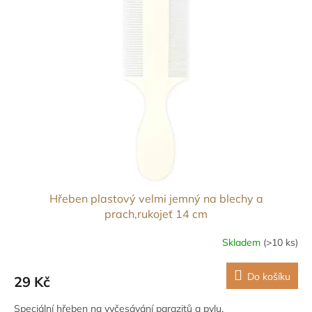
p
d
i
u
s
k
p
t
r
ů
o
d
u
k
t
ů
Hřeben plastový velmi jemný na blechy a
prach,rukojeť 14 cm
Skladem
(>10 ks)
Do košíku
29 Kč
Speciální hřeben na vyčesávání parazitů a pylu.