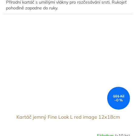
Přírodní kartáč s umělými vlákny pro rozčesávání srsti. Rukojeť
pohodlně zapadne do ruky.
101 Kč
–0 %
Kartáč jemný Fine Look L red image 12x18cm
Skladem
(>10 ks)