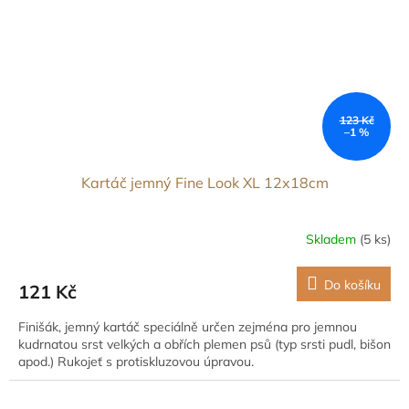
123 Kč
–1 %
Kartáč jemný Fine Look XL 12x18cm
Skladem
(5 ks)
Do košíku
121 Kč
Finišák, jemný kartáč speciálně určen zejména pro jemnou
kudrnatou srst velkých a obřích plemen psů (typ srsti pudl, bišon
apod.) Rukojeť s protiskluzovou úpravou.