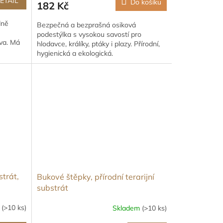
ETAIL
Do košíku
182 Kč
dně
Bezpečná a bezprašná osiková
podestýlka s vysokou savostí pro
va. Má
hlodavce, králíky, ptáky i plazy. Přírodní,
hygienická a ekologická.
strát,
Bukové štěpky, přírodní terarijní
substrát
m
(>10 ks)
Skladem
(>10 ks)