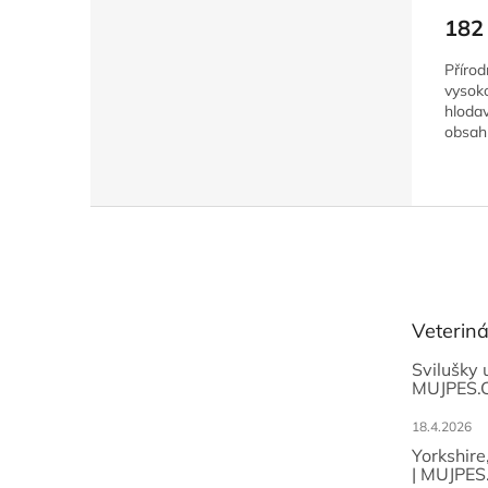
182
Přírod
vysoko
hlodav
obsah
Z
á
p
a
t
Veterin
í
Svilušky 
MUJPES.
18.4.2026
Yorkshire
| MUJPES