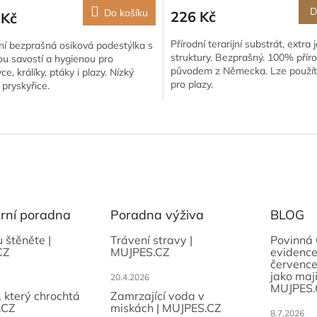
D
Do košíku
226 Kč
 Kč
Přírodní terarijní substrát, extra
ní bezprašná osiková podestýlka s
struktury. Bezprašný. 100% příro
u savostí a hygienou pro
původem z Německa. Lze použít
ce, králíky, ptáky i plazy. Nízký
pro plazy.
 pryskyřice.
O
v
l
á
d
a
c
í
ární poradna
Poradna výživa
BLOG
p
r
u štěněte |
Trávení stravy |
Povinná 
CZ
MUJPES.CZ
evidence
v
července
k
jako maji
20.4.2026
y
MUJPES.
v
, který chrochtá
Zamrzající voda v
ý
.CZ
miskách | MUJPES.CZ
8.7.2026