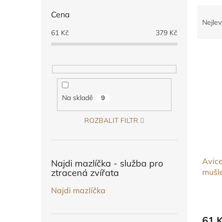
n
Ř
e
Cena
a
l
Nejlev
z
61
Kč
379
Kč
e
V
n
ý
í
p
p
i
r
s
o
Na skladě
9
p
d
r
u
ROZBALIT FILTR
o
k
d
t
u
ů
Avice
k
Najdi mazlíčka - služba pro
ztracená zvířata
mušle
t
ů
Najdi mazlíčka
61 