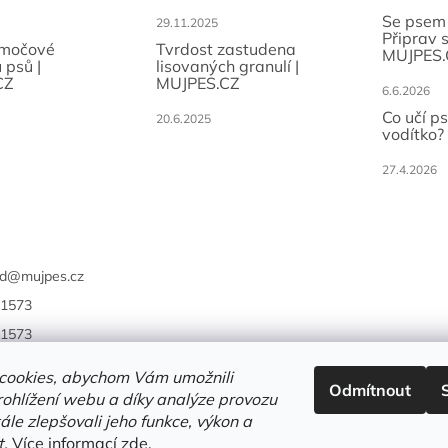
p
Se psem
i
29.11.2025
Připrav 
s
 močové
Tvrdost zastudena
MUJPES.
u
 psů |
lisovaných granulí |
CZ
MUJPES.CZ
6.6.2026
Co učí p
20.6.2025
vodítko?
27.4.2026
d
@
mujpes.cz
1573
1573
cookies, abychom Vám umožnili
Odmítnout
ohlížení webu a díky analýze provozu
le zlepšovali jeho funkce, výkon a
t.
Více informací
zde
.