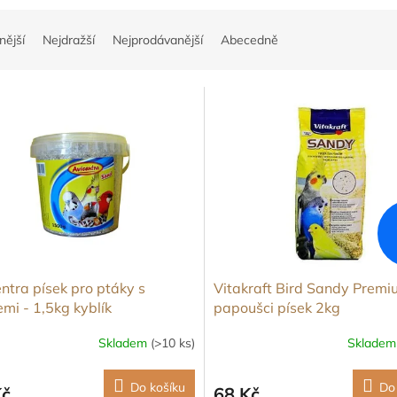
nější
Nejdražší
Nejprodávanější
Abecedně
ntra písek pro ptáky s
Vitakraft Bird Sandy Prem
mi - 1,5kg kyblík
papoušci písek 2kg
Skladem
(>10 ks)
Sklade
Do košíku
Do
Kč
68 Kč