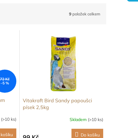
9
položek celkem
72 Kč
–5 %
ium
Vitakraft Bird Sandy papoušci
písek 2,5kg
m
(>10 ks)
Skladem
(>10 ks)
 košíku
Do košíku
99 Kč