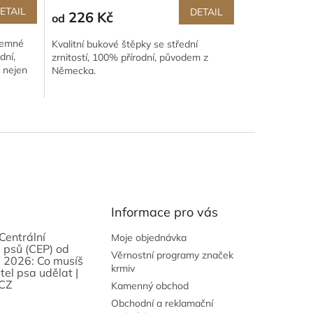
ETAIL
DETAIL
226 Kč
od
 jemné
Kvalitní bukové štěpky se střední
dní,
zrnitostí, 100% přírodní, původem z
 nejen
Německa.
Informace pro vás
Centrální
Moje objednávka
 psů (CEP) od
Věrnostní programy značek
 2026: Co musíš
krmiv
tel psa udělat |
CZ
Kamenný obchod
Obchodní a reklamační