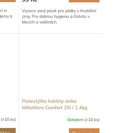
cí a
Vysoce savý písek pro ptáky s hrubšími
gienu a
zrny. Pro dobrou hygienu a čistotu v
klecích a voliérách.
Podestýlka hobliny osika
MillaMore Comfort 25l / 1,4kg
m
(>10 ks)
Skladem
(>10 ks)