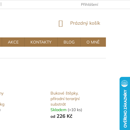
KAMENNÝ OBCHOD
OBCHODNÍ A REKLAMAČNÍ PODMÍNKY MUJ
Přihlášení
NÁKUPNÍ
Prázdný košík
KOŠÍK
AKCE
KONTAKTY
BLOG
O MNĚ
ny
Bukové štěpky,
přírodní terarijní
4kg
substrát
)
Skladem
(>10 ks)
226 Kč
od