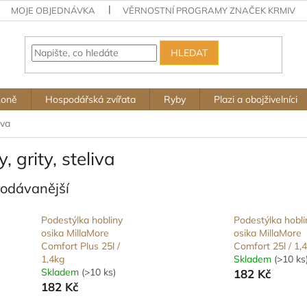
MOJE OBJEDNÁVKA
VĚRNOSTNÍ PROGRAMY ZNAČEK KRMIV
HLEDAT
Koně
Hospodářská zvířata
Ryby
Plazi a obojživelníci
iva
y, grity, steliva
rodávanější
Podestýlka hobliny
Podestýlka hobli
osika MillaMore
osika MillaMore
Comfort Plus 25l /
Comfort 25l / 1,
1,4kg
Skladem
(>10 ks
Skladem
(>10 ks)
182 Kč
182 Kč