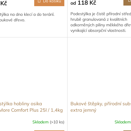
D
Do košíku
118 Kč
 Kč
od
Podestýlka je čistě přírodní stře
ýlka na dno klecí a do terárií.
hrubě granulovaná z kvalitních
bukové dřevo.
odkorněných piliny měkkého dře
vynikající absorpční vlastnosti.
týlka hobliny osika
Bukové štěpky, přírodní sub
More Comfort Plus 25l / 1,4kg
extra jemný
Skladem
(>10 ks)
Sklade