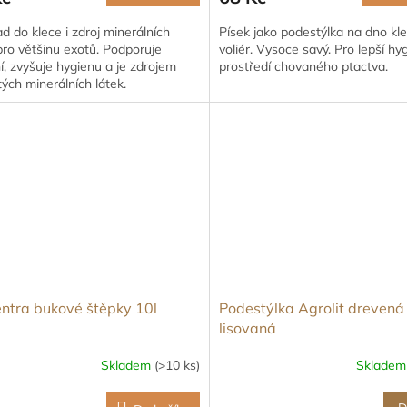
d do klece i zdroj minerálních
Písek jako podestýlka na dno kle
pro většinu exotů. Podporuje
voliér. Vysoce savý. Pro lepší hy
í, zvyšuje hygienu a je zdrojem
prostředí chovaného ptactva.
tých minerálních látek.
ntra bukové štěpky 10l
Podestýlka Agrolit drevená
lisovaná
Skladem
(>10 ks)
Sklade