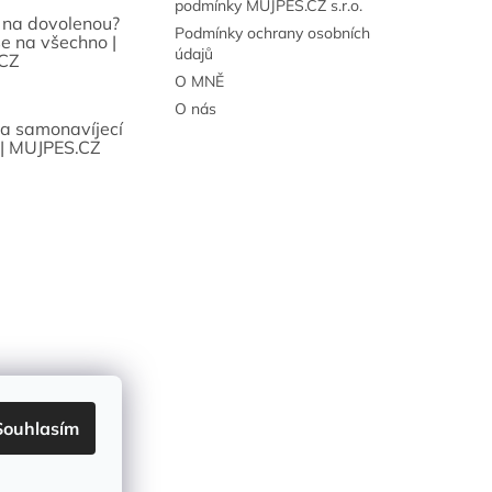
podmínky MUJPES.CZ s.r.o.
 na dovolenou?
Podmínky ochrany osobních
se na všechno |
údajů
CZ
O MNĚ
O nás
sa samonavíjecí
 | MUJPES.CZ
Souhlasím