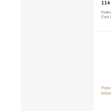
114
Podest
Čisté 
Podes
Milla