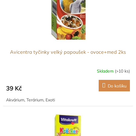
d
u
k
t
ů
Avicentra tyčinky velký papoušek - ovoce+med 2ks
Skladem
(>10 ks)
Do košíku
39 Kč
Akvárium, Terárium, Exoti