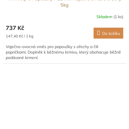
5kg
Skladem
(1 ks)
737 Kč
Do košíku
Měrná
147,40 Kč / 1 kg
cena:
Vaječno-ovocná směs pro papoušky s ořechy a čili
papričkami. Doplněk k běžnému krmivu, který obohacuje běžně
podávané krmení.