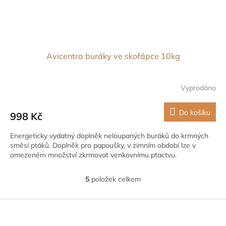
Avicentra buráky ve skořápce 10kg
Vyprodáno
Do košíku
998 Kč
Energeticky vydatný doplněk neloupaných buráků do krmných
směsí ptáků. Doplněk pro papoušky, v zimním období lze v
omezeném množství zkrmovat venkovnímu ptactvu.
5
položek celkem
O
v
l
Z
á
á
d
p