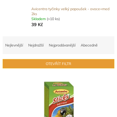
Avicentra tyčinky velký papoušek - ovoce+med
2ks
Skladem
(>10 ks)
39 Kč
Ř
a
Nejlevnější
Nejdražší
Nejprodávanější
Abecedně
z
e
n
OTEVŘÍT FILTR
í
p
V
r
ý
o
p
d
i
u
s
k
p
t
r
ů
o