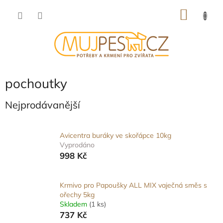
Přejít
NÁKU
na
obsah
KOŠÍK
pochoutky
Nejprodávanější
Avicentra buráky ve skořápce 10kg
Vyprodáno
998 Kč
Krmivo pro Papoušky ALL MIX vaječná směs s
ořechy 5kg
Skladem
(1 ks)
737 Kč