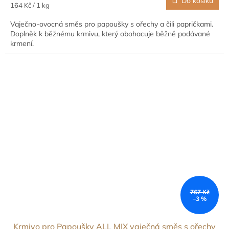
Do košíku
Měrná
164 Kč / 1 kg
cena:
Vaječno-ovocná směs pro papoušky s ořechy a čili papričkami.
Doplněk k běžnému krmivu, který obohacuje běžně podávané
krmení.
767 Kč
–3 %
Krmivo pro Papoušky ALL MIX vaječná směs s ořechy