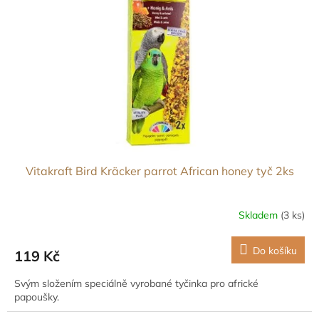
Vitakraft Bird Kräcker parrot African honey tyč 2ks
Skladem
(3 ks)
Do košíku
119 Kč
Svým složením speciálně vyrobané tyčinka pro africké
papoušky.