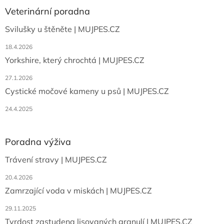
a
a
Veterinární poradna
c
t
í
Svilušky u štěněte | MUJPES.CZ
í
p
r
18.4.2026
v
Yorkshire, který chrochtá | MUJPES.CZ
k
y
27.1.2026
v
ý
Cystické močové kameny u psů | MUJPES.CZ
p
i
24.4.2025
s
u
Poradna výživa
Trávení stravy | MUJPES.CZ
20.4.2026
Zamrzající voda v miskách | MUJPES.CZ
29.11.2025
Tvrdost zastudena lisovaných granulí | MUJPES.CZ