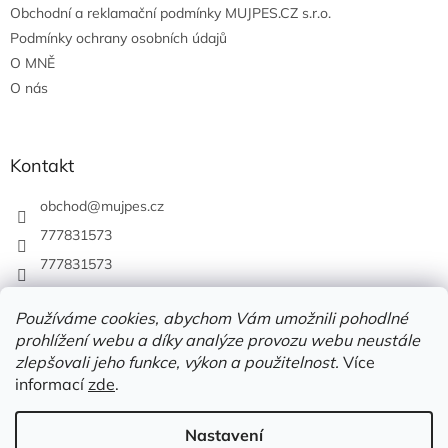
Obchodní a reklamační podmínky MUJPES.CZ s.r.o.
Podmínky ochrany osobních údajů
O MNĚ
O nás
Kontakt
obchod
@
mujpes.cz
777831573
777831573
Používáme cookies, abychom Vám umožnili pohodlné
prohlížení webu a díky analýze provozu webu neustále
zlepšovali jeho funkce, výkon a použitelnost.
Více
informací
zde
.
Nastavení
Vytvořil Shoptet