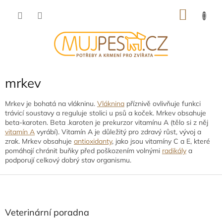
Přejít
NÁKU
na
obsah
KOŠÍK
mrkev
Mrkev je bohatá na vlákninu.
Vláknina
příznivě ovlivňuje funkci
trávicí soustavy a reguluje stolici u psů a koček. Mrkev obsahuje
beta-karoten. Beta .karoten je prekurzor vitamínu A (tělo si z něj
vitamín A
vyrábí). Vitamín A je důležitý pro zdravý růst, vývoj a
zrak. Mrkev obsahuje
antioxidanty
, jako jsou vitamíny C a E, které
pomáhají chránit buňky před poškozením volnými
radikály
a
podporují celkový dobrý stav organismu.
Z
á
p
a
Veterinární poradna