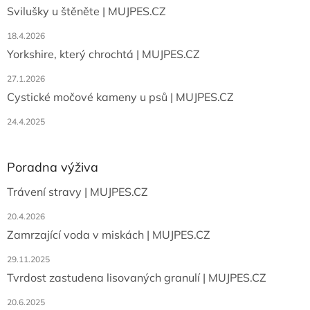
t
Svilušky u štěněte | MUJPES.CZ
í
18.4.2026
Yorkshire, který chrochtá | MUJPES.CZ
27.1.2026
Cystické močové kameny u psů | MUJPES.CZ
24.4.2025
Poradna výživa
Trávení stravy | MUJPES.CZ
20.4.2026
Zamrzající voda v miskách | MUJPES.CZ
29.11.2025
Tvrdost zastudena lisovaných granulí | MUJPES.CZ
20.6.2025