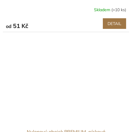
Skladem
(>10 ks)
DETAIL
51 Kč
od
Nylonový obojek PREMIUM, písková