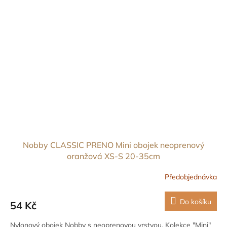
Nobby CLASSIC PRENO Mini obojek neoprenový
oranžová XS-S 20-35cm
Předobjednávka
Do košíku
54 Kč
Nylonový obojek Nobby s neoprenovou vrstvou. Kolekce "Mini"