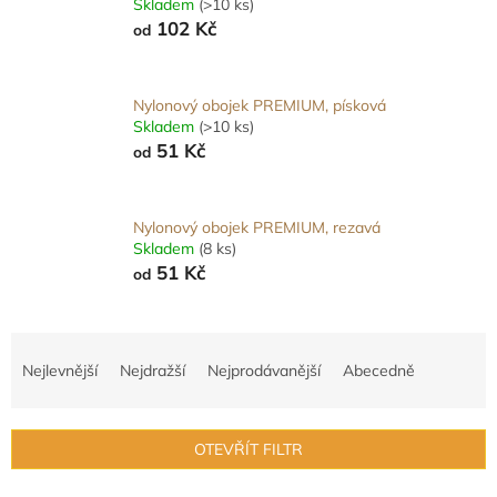
Skladem
(>10 ks)
102 Kč
od
Nylonový obojek PREMIUM, písková
Skladem
(>10 ks)
51 Kč
od
Nylonový obojek PREMIUM, rezavá
Skladem
(8 ks)
51 Kč
od
Ř
a
Nejlevnější
Nejdražší
Nejprodávanější
Abecedně
z
e
n
OTEVŘÍT FILTR
í
p