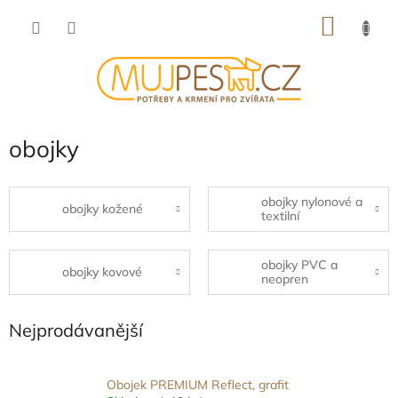
Přejít
NÁKU
na
obsah
KOŠÍK
obojky
obojky nylonové a
obojky kožené
textilní
obojky PVC a
obojky kovové
neopren
Nejprodávanější
Obojek PREMIUM Reflect, grafit