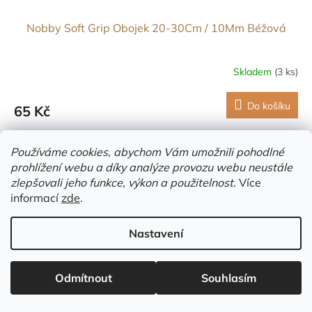
Nobby Soft Grip Obojek 20-30Cm / 10Mm Béžová
Skladem
(3 ks)
Do košíku
65 Kč
Obojek z kvalitního dvojitého nylonu. Měkká výplň. Šířka 10mm.
Používáme cookies, abychom Vám umožnili pohodlné
Nastavitelná velikost.
prohlížení webu a díky analýze provozu webu neustále
zlepšovali jeho funkce, výkon a použitelnost.
Více
informací
zde
.
Nastavení
Odmítnout
Souhlasím