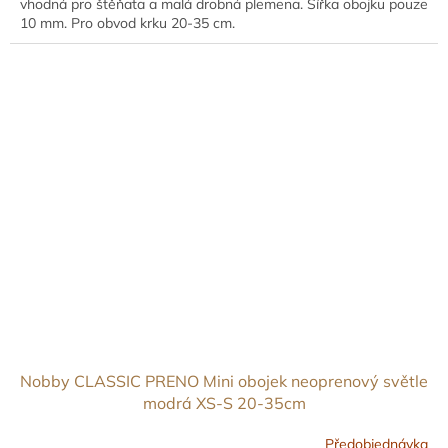
vhodná pro štěňata a malá drobná plemena. Šířka obojku pouze
10 mm. Pro obvod krku 20-35 cm.
Nobby CLASSIC PRENO Mini obojek neoprenový světle
modrá XS-S 20-35cm
Předobjednávka