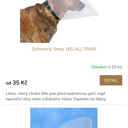
d
u
k
t
ů
Ochranný límec (XS-XL) TRIXIE
Skladem
(>10 ks)
DETAIL
35 Kč
od
Límec, který chrání tělo psa před nadměrnou péčí např.
operační rány nebo svědivého místa. Zapínání na klipsy.