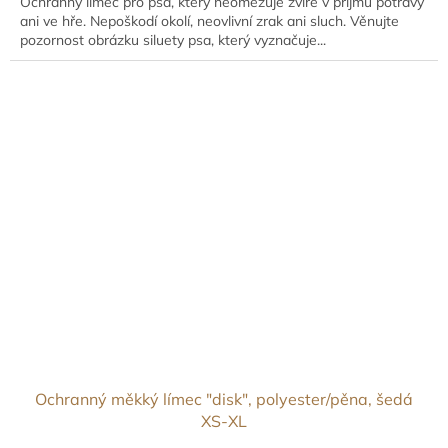
Ochranný límec pro psa, který neomezuje zvíře v příjmu potravy
ani ve hře. Nepoškodí okolí, neovlivní zrak ani sluch. Věnujte
pozornost obrázku siluety psa, který vyznačuje...
Ochranný měkký límec "disk", polyester/pěna, šedá
XS-XL