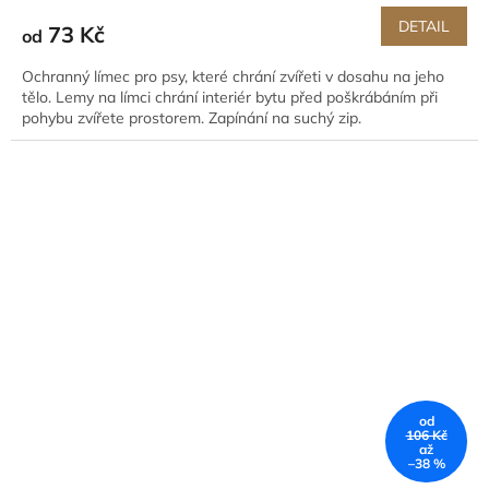
DETAIL
73 Kč
od
Ochranný límec pro psy, které chrání zvířeti v dosahu na jeho
tělo. Lemy na límci chrání interiér bytu před poškrábáním při
pohybu zvířete prostorem. Zapínání na suchý zip.
od
106 Kč
až
–38 %