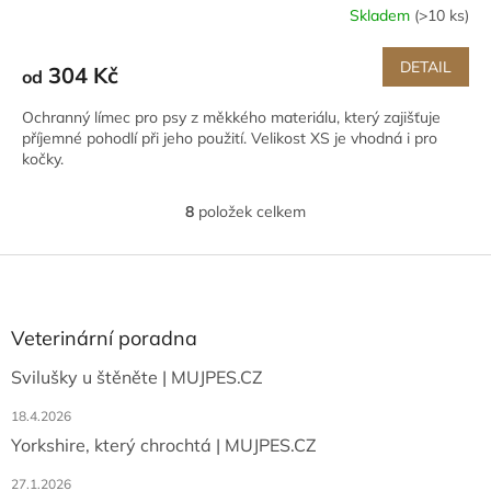
Skladem
(>10 ks)
DETAIL
304 Kč
od
Ochranný límec pro psy z měkkého materiálu, který zajišťuje
příjemné pohodlí při jeho použití. Velikost XS je vhodná i pro
kočky.
8
položek celkem
O
v
l
Z
á
á
d
p
a
a
Veterinární poradna
c
t
í
Svilušky u štěněte | MUJPES.CZ
í
p
r
18.4.2026
v
Yorkshire, který chrochtá | MUJPES.CZ
k
y
27.1.2026