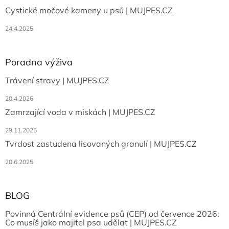
v
ý
Cystické močové kameny u psů | MUJPES.CZ
p
i
24.4.2025
s
u
Poradna výživa
Trávení stravy | MUJPES.CZ
20.4.2026
Zamrzající voda v miskách | MUJPES.CZ
29.11.2025
Tvrdost zastudena lisovaných granulí | MUJPES.CZ
20.6.2025
BLOG
Povinná Centrální evidence psů (CEP) od července 2026:
Co musíš jako majitel psa udělat | MUJPES.CZ