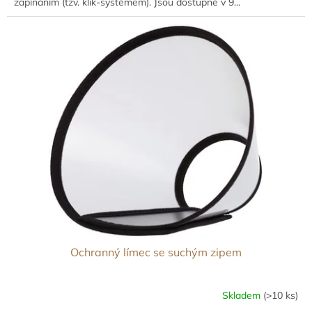
zapínáním (tzv. klik-systémem). Jsou dostupné v 9...
Ochranný límec se suchým zipem
Skladem
(>10 ks)