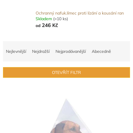
Ochranný nafuk.límec proti lízání a kousání ran
Skladem
(>10 ks)
246 Kč
od
Ř
a
Nejlevnější
Nejdražší
Nejprodávanější
Abecedně
z
e
n
OTEVŘÍT FILTR
í
p
V
r
ý
o
p
d
i
u
s
k
p
t
r
ů
o