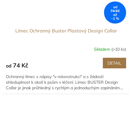
od
74 Kč
až
–1 %
Límec Ochranný Buster Plastový Design Collar
Skladem
(>10 ks)
DETAIL
74 Kč
od
Ochranný límec s nápisy "v rekonstrukci" a s žádostí
ohleduplnost k okolí k psům v léčení. Límec BUSTER Design
Collar je jinak průhledný s rychlým a jednoduchým zapínáním....