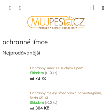
Přejít
NÁKU
na
obsah
KOŠÍK
ochranné límce
Nejprodávanější
Ochranný límec se suchým zipem
Skladem
(>10 ks)
73 Kč
od
Ochranný měkký límec "disk", polyester/pěna,
šedá XS-XL
Skladem
(>10 ks)
304 Kč
od