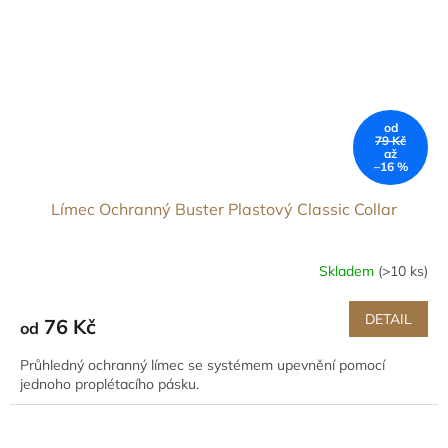
od
79 Kč
až
–16 %
Límec Ochranný Buster Plastový Classic Collar
Skladem
(>10 ks)
DETAIL
76 Kč
od
Průhledný ochranný límec se systémem upevnění pomocí
jednoho proplétacího pásku.