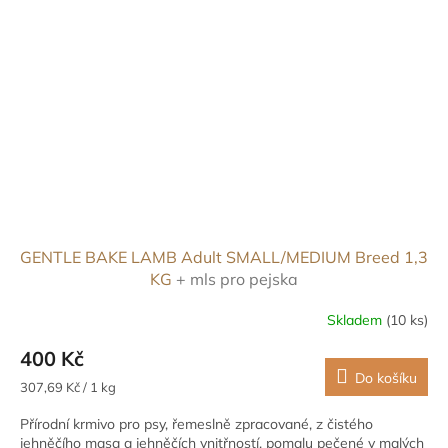
GENTLE BAKE LAMB Adult SMALL/MEDIUM Breed 1,3
KG
+ mls pro pejska
Skladem
(10 ks)
400 Kč
Do košíku
Měrná
307,69 Kč / 1 kg
cena:
Přírodní krmivo pro psy, řemeslně zpracované, z čistého
jehněčího masa a jehněčích vnitřností, pomalu pečené v malých