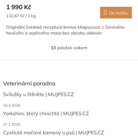
1 990 Kč
Do košíku
Měrná
132,67 Kč / 1 kg
cena:
Originální švédská receptura krmiva Magnusson z čerstvého
hovězího a vepřového masa bez obsahu obilovin.
13
položek celkem
O
v
l
Z
á
á
d
p
a
a
Veterinární poradna
c
t
í
Svilušky u štěněte | MUJPES.CZ
í
p
r
18.4.2026
v
Yorkshire, který chrochtá | MUJPES.CZ
k
y
27.1.2026
v
ý
Cystické močové kameny u psů | MUJPES.CZ