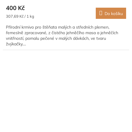
400 Kč
Do košíku
Měrná
307,69 Kč / 1 kg
cena:
Přírodní krmivo pro štěňata malých a středních plemen,
řemeslně zpracované, z čistého jehněčího masa a jehněčích
vnitřností, pomalu pečené v malých dávkách, ve tvaru
žvýkačky....