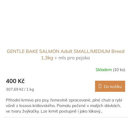
GENTLE BAKE SALMON Adult SMALL/MEDIUM Breed
1,3kg
+ mls pro pejska
Skladem
(10 ks)
400 Kč
Do košíku
Měrná
307,69 Kč / 1 kg
cena:
Přírodní krmivo pro psy, řemeslně zpracované, plné chuti a rybí
vůně z lososa královského. Pomalu pečené v malých dávkách,
ve tvaru žvýkačky. Lze krmit postupně i jako lákavý...