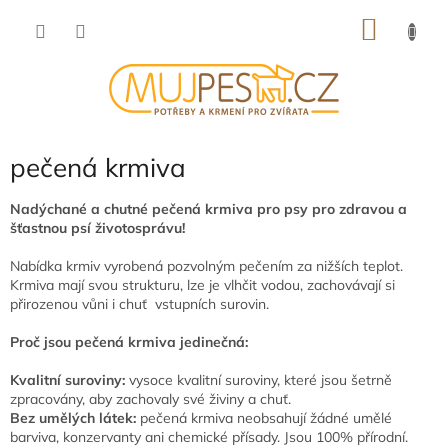
Přejít
NÁKU
na
obsah
KOŠÍK
pečená krmiva
Nadýchané a chutné pečená krmiva pro psy pro zdravou a
šťastnou psí životosprávu!
Nabídka krmiv vyrobená pozvolným pečením za nižších teplot.
Krmiva mají svou strukturu, lze je vlhčit vodou, zachovávají si
přirozenou vůni i chuť vstupních surovin.
Proč jsou pečená krmiva jedinečná:
Kvalitní suroviny:
vysoce kvalitní suroviny, které jsou šetrně
zpracovány, aby zachovaly své živiny a chuť.
Bez umělých látek:
pečená krmiva neobsahují žádné umělé
barviva, konzervanty ani chemické přísady. Jsou 100% přírodní.