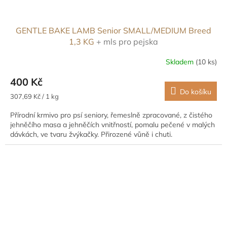
GENTLE BAKE LAMB Senior SMALL/MEDIUM Breed
1,3 KG
+ mls pro pejska
Skladem
(10 ks)
400 Kč
Do košíku
Měrná
307,69 Kč / 1 kg
cena:
Přírodní krmivo pro psí seniory, řemeslně zpracované, z čistého
jehněčího masa a jehněčích vnitřností, pomalu pečené v malých
dávkách, ve tvaru žvýkačky. Přirozené vůně i chuti.