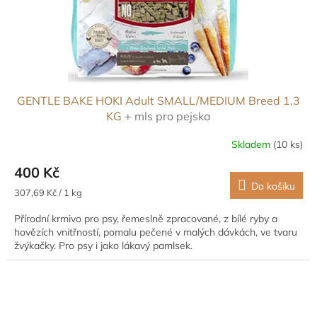
GENTLE BAKE HOKI Adult SMALL/MEDIUM Breed 1,3
KG
+ mls pro pejska
Skladem
(10 ks)
400 Kč
Do košíku
Měrná
307,69 Kč / 1 kg
cena:
Přírodní krmivo pro psy, řemeslně zpracované, z bílé ryby a
hovězích vnitřností, pomalu pečené v malých dávkách, ve tvaru
žvýkačky. Pro psy i jako lákavý pamlsek.