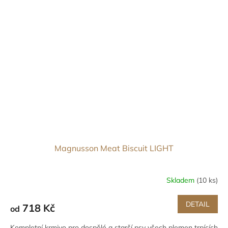
Magnusson Meat Biscuit LIGHT
Skladem
(10 ks)
DETAIL
718 Kč
od
Kompletní krmivo pro dospělé a starší psy všech plemen trpících