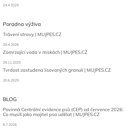
p
i
24.4.2025
s
u
Poradna výživa
Trávení stravy | MUJPES.CZ
20.4.2026
Zamrzající voda v miskách | MUJPES.CZ
29.11.2025
Tvrdost zastudena lisovaných granulí | MUJPES.CZ
20.6.2025
BLOG
Povinná Centrální evidence psů (CEP) od července 2026:
Co musíš jako majitel psa udělat | MUJPES.CZ
8.7.2026