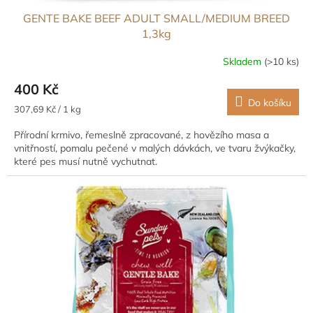
GENTE BAKE BEEF ADULT SMALL/MEDIUM BREED
1,3kg
Skladem
(>10 ks)
400 Kč
Do košíku
Měrná
307,69 Kč / 1 kg
cena:
Přírodní krmivo, řemeslně zpracované, z hovězího masa a
vnitřností, pomalu pečené v malých dávkách, ve tvaru žvýkačky,
které pes musí nutně vychutnat.