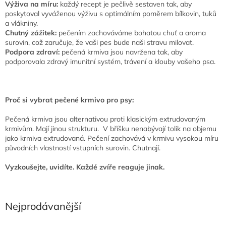
Výživa na míru:
každý recept je pečlivě sestaven tak, aby
poskytoval vyváženou výživu s optimálním poměrem bílkovin, tuků
a vlákniny.
Chutný zážitek:
pečením zachováváme bohatou chuť a aroma
surovin, což zaručuje, že vaši pes bude naši stravu milovat.
Podpora zdraví:
pečená krmiva jsou navržena tak, aby
podporovala zdravý imunitní systém, trávení a klouby vašeho psa.
Proč si vybrat pečené krmivo pro psy:
Pečená krmiva jsou alternativou proti klasickým extrudovaným
krmivům. Mají jinou strukturu. V bříšku nenabývají tolik na objemu
jako krmiva extrudovaná. Pečení zachovává v krmivu vysokou míru
původních vlastností vstupních surovin. Chutnají.
Vyzkoušejte, uvidíte. Každé zvíře reaguje jinak.
Nejprodávanější