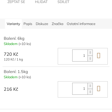
ZEPTAT SE
HLÍDAT
SDÍLET
Varianty
Popis
Diskuze
Značka
Ostatní informace
Balení: 6kg
Skladem
(>10 ks)
720 Kč
Do 
Měrná
120 Kč / 1 kg
cena:
Balení: 1.5kg
Skladem
(>10 ks)
Do 
216 Kč
Z