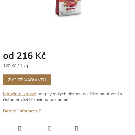
od
216 Kč
Měrná
120 Kč / 1 kg
cena:
ZVOLTE VARIANTU
Kompletní krmivo
pro psy malých plemen do 10kg hmotnosti s
čistou hovězí bílkovinou bez příměsi.
Detailní informace