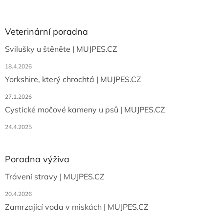
á
p
a
Veterinární poradna
t
Svilušky u štěněte | MUJPES.CZ
í
18.4.2026
Yorkshire, který chrochtá | MUJPES.CZ
27.1.2026
Cystické močové kameny u psů | MUJPES.CZ
24.4.2025
Poradna výživa
Trávení stravy | MUJPES.CZ
20.4.2026
Zamrzající voda v miskách | MUJPES.CZ