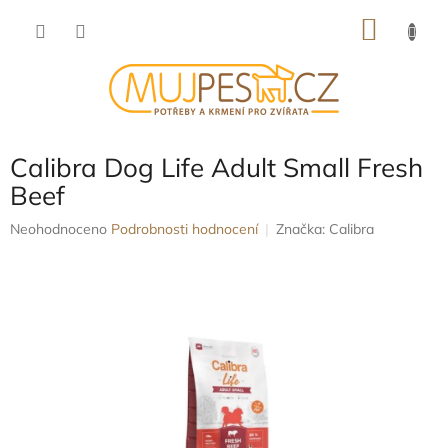
Přejít
NÁKU
na
obsah
KOŠÍK
Calibra Dog Life Adult Small Fresh
Beef
Průměrné
Neohodnoceno
Podrobnosti hodnocení
Značka:
Calibra
hodnocení
produktu
je
0,0
z
5
hvězdiček.