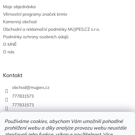
Moje objednávka
Věrnostní programy značek krmiv
Kamenný obchod
Obchodní a reklamační podmínky MUJPES.CZ s.r.o.
Podmínky ochrany osobních údajů
O MNĚ
O nás
Kontakt
obchod
@
mujpes.cz
777831573
777831573
Používáme cookies, abychom Vám umožnili pohodlné
prohlížení webu a díky analýze provozu webu neustále
zlepšovali jeho funkce, výkon a použitelnost.
Více