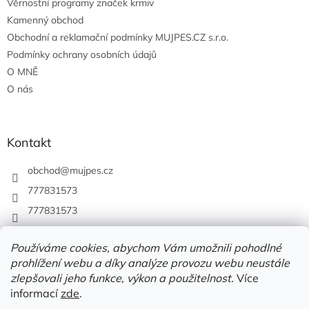
Věrnostní programy značek krmiv
Kamenný obchod
Obchodní a reklamační podmínky MUJPES.CZ s.r.o.
Podmínky ochrany osobních údajů
O MNĚ
O nás
Kontakt
obchod
@
mujpes.cz
777831573
777831573
Používáme cookies, abychom Vám umožnili pohodlné
prohlížení webu a díky analýze provozu webu neustále
zlepšovali jeho funkce, výkon a použitelnost.
Více
informací
zde
.