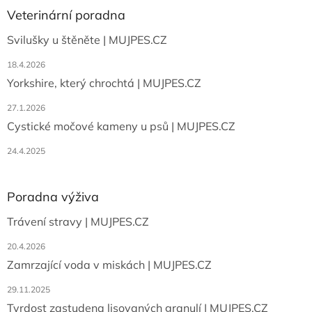
a
Veterinární poradna
t
Svilušky u štěněte | MUJPES.CZ
í
18.4.2026
Yorkshire, který chrochtá | MUJPES.CZ
27.1.2026
Cystické močové kameny u psů | MUJPES.CZ
24.4.2025
Poradna výživa
Trávení stravy | MUJPES.CZ
20.4.2026
Zamrzající voda v miskách | MUJPES.CZ
29.11.2025
Tvrdost zastudena lisovaných granulí | MUJPES.CZ