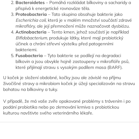
Bacteroidetes
– Pomáhá rozkládat bílkoviny a sacharidy a
přispívá k energetické rovnováze těla.
Proteobacteria
– Tato skupina obsahuje bakterie jako
Escherichia coli
, která je v malém množství součástí zdravé
mikroflóry, ale její přemnožení může naznačovat dysbiózu.
Actinobacteria
– Tento kmen, jehož součástí je například
Bifidobacterium
, produkuje látky, které mají probiotický
účinek a chrání střevní výstelku před patogenními
bakteriemi.
Fusobacteria
– Tyto bakterie se podílejí na degradaci
bílkovin a jsou obvykle hojně zastoupeny v mikroflóře psů,
které přijímají stravu s vysokým podílem masa (BARF).
U koček je složení obdobné, kočky jsou ale závislé na příjmu
živočišné stravy a mikrobiom koček je úžeji specializován na stravu
bohatou na bílkoviny a tuky.
V případě, že má vaše zvíře opakované problémy s trávením i po
podání probiotika nebo po zkrmování krmiva s probiotickou
kulturou navštivte svého veterinárního lékaře.
Z
á
p