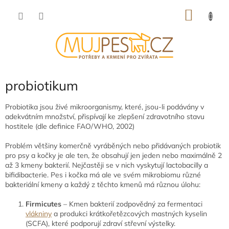
Přejít
NÁKU
na
obsah
KOŠÍK
probiotikum
Probiotika jsou živé mikroorganismy, které, jsou-li podávány v
adekvátním množství, přispívají ke zlepšení zdravotního stavu
hostitele (dle definice FAO/WHO, 2002)
Problém většiny komerčně vyráběných nebo přidávaných probiotik
pro psy a kočky je ale ten, že obsahují jen jeden nebo maximálně 2
až 3 kmeny bakterií. Nejčastěji se v nich vyskytují lactobacilly a
bifidibacterie. Pes i kočka má ale ve svém mikrobiomu různé
bakteriální kmeny a každý z těchto kmenů má různou úlohu:
Firmicutes
– Kmen bakterií zodpovědný za fermentaci
vlákniny
a produkci krátkořetězcových mastných kyselin
(SCFA), které podporují zdraví střevní výstelky.