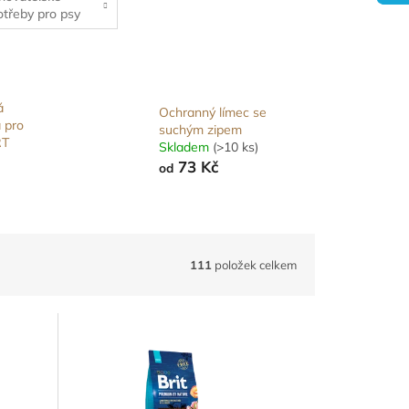
otřeby pro psy
á
Ochranný límec se
a pro
suchým zipem
RT
Skladem
(>10 ks)
73 Kč
od
111
položek celkem