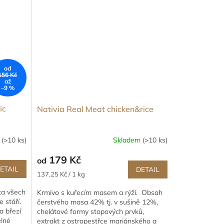
od
156 Kč
až
–9 %
ic
Nativia Real Meat chicken&rice
m
(>10 ks)
Skladem
(>10 ks)
179 Kč
od
ETAIL
DETAIL
Měrná
137,25 Kč / 1 kg
cena:
ta všech
Krmivo s kuřecím masem a rýží. Obsah
 stáří.
čerstvého masa 42% tj. v sušině 12%,
a březí
chelátové formy stopových prvků,
elné
extrakt z ostropestřce mariánského a