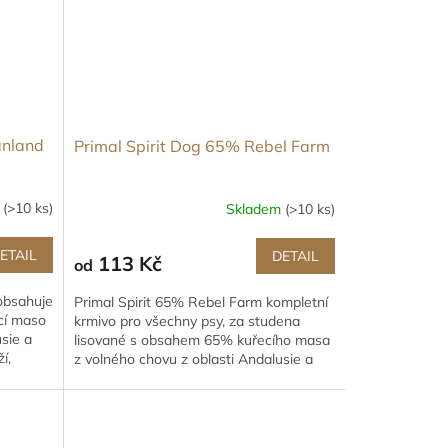
anland
Primal Spirit Dog 65% Rebel Farm
m
(>10 ks)
Skladem
(>10 ks)
ETAIL
DETAIL
113 Kč
od
obsahuje
Primal Spirit 65% Rebel Farm kompletní
cí maso
krmivo pro všechny psy, za studena
sie a
lisované s obsahem 65% kuřecího masa
í,
z volného chovu z oblasti Andalusie a
čerstvých ryb z Atlantiku.