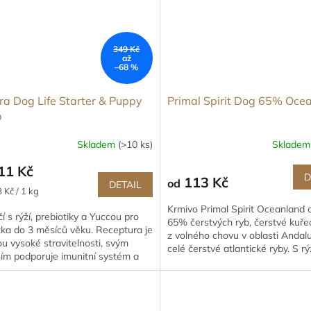
349 Kč
až
–68 %
ra Dog Life Starter & Puppy
Primal Spirit Dog 65% Oce
b
Skladem
(>10 ks)
Sklade
11 Kč
D
113 Kč
od
DETAIL
 Kč / 1 kg
Krmivo Primal Spirit Oceanland 
í s rýží, prebiotiky a Yuccou pro
65% čerstvých ryb, čerstvé kuře
ka do 3 měsíců věku. Receptura je
z volného chovu v oblasti Andalu
u vysoké stravitelnosti, svým
celé čerstvé atlantické ryby. S rýž
ím podporuje imunitní systém a
bylinkami a dýní.
blémové trávení....