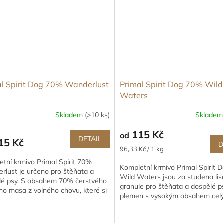
al Spirit Dog 70% Wanderlust
Primal Spirit Dog 70% Wild
Waters
Skladem
(>10 ks)
Sklade
115 Kč
od
DETAIL
15 Kč
D
Měrná
96,33 Kč / 1 kg
cena:
tní krmivo Primal Spirit 70%
Kompletní krmivo Primal Spirit
rlust je určeno pro štěňata a
Wild Waters jsou za studena li
lé psy. S obsahem 70% čerstvého
granule pro štěňata a dospělé p
ho masa z volného chovu, které si
plemen s vysokým obsahem cel
ává lisováním za studena...
čerstvých ryb z Atlantiku a...