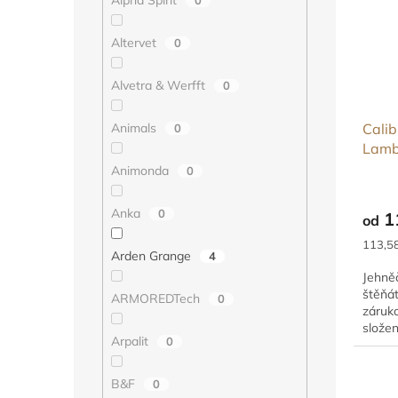
Altervet
0
Alvetra & Werfft
0
Animals
Calib
0
Lam
Animonda
0
Anka
0
1
od
Měrná
113,58
Arden Grange
4
cena:
Jehněč
štěňát
ARMOREDTech
0
záruko
složen
Arpalit
0
bezpro
B&F
0