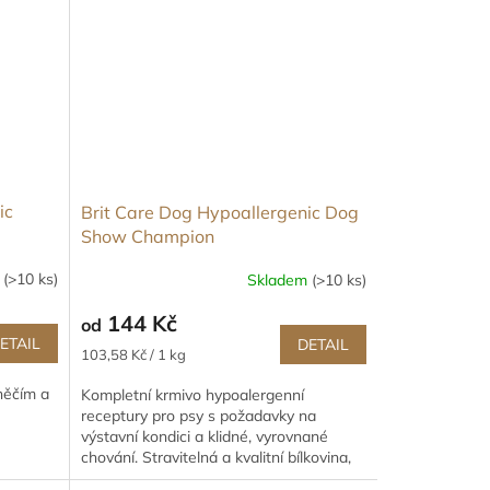
ic
Brit Care Dog Hypoallergenic Dog
Show Champion
m
(>10 ks)
Skladem
(>10 ks)
144 Kč
od
ETAIL
DETAIL
Měrná
103,58 Kč / 1 kg
cena:
hněčím a
Kompletní krmivo hypoalergenní
receptury pro psy s požadavky na
výstavní kondici a klidné, vyrovnané
chování. Stravitelná a kvalitní bílkovina,
nenasycené mastné tuky pro...