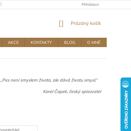
KAMENNÝ OBCHOD
OBCHODNÍ A REKLAMAČNÍ PODMÍNKY MUJ
Přihlášení
NÁKUPNÍ
Prázdný košík
KOŠÍK
AKCE
KONTAKTY
BLOG
O MNĚ
„Pes není smyslem života, ale dává životu smysl.“
Karel Čapek, český spisovatel
hovatelské