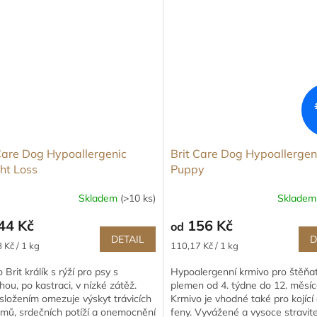
Care Dog Hypoallergenic
Brit Care Dog Hypoallergen
ht Loss
Puppy
Skladem
(>10 ks)
Sklade
Průměrné
hodnocení
44 Kč
156 Kč
od
produktu
DETAIL
D
je
Měrná
 Kč / 1 kg
110,17 Kč / 1 kg
5,0
cena:
z
 Brit králík s rýží pro psy s
Hypoalergenní krmivo pro štěňa
5
ou, po kastraci, v nízké zátěž.
plemen od 4. týdne do 12. měsíce
hvězdiček.
složením omezuje výskyt trávicích
Krmivo je vhodné také pro kojící 
mů, srdečních potíží a onemocnění
feny. Vyvážené a vysoce stravit