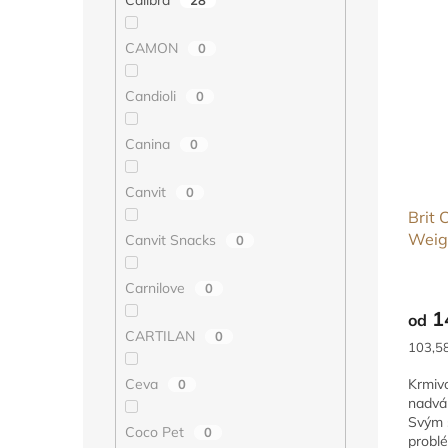
CAMON
0
Candioli
0
Canina
0
Canvit
0
Brit 
Weig
Canvit Snacks
0
Carnilove
0
1
od
CARTILAN
0
Měrná
103,58
cena:
Ceva
Krmivo
0
nadváh
Svým 
Coco Pet
0
problé