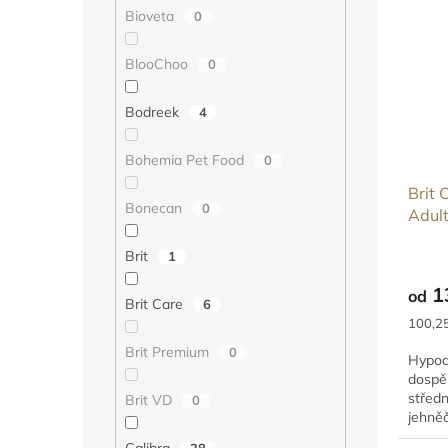
Bioveta
0
BlooChoo
0
Bodreek
4
Bohemia Pet Food
0
Brit 
Bonecan
0
Adul
Brit
1
1
od
Brit Care
6
Měrná
100,25
cena:
Brit Premium
0
Hypoa
dospěl
středn
Brit VD
0
jehněč
Calibra
28