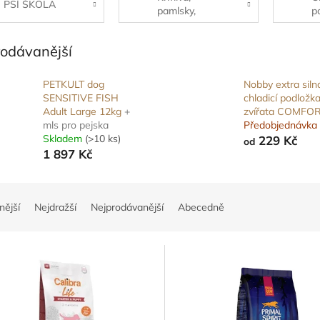
PSÍ ŠKOLA
pamlsky,
p
vitamíny, maso
rodávanější
PETKULT dog
Nobby extra siln
SENSITIVE FISH
chladicí podložk
Adult Large 12kg
+
zvířata COMFO
mls pro pejska
Předobjednávka
Skladem
(>10 ks)
229 Kč
od
1 897 Kč
nější
Nejdražší
Nejprodávanější
Abecedně