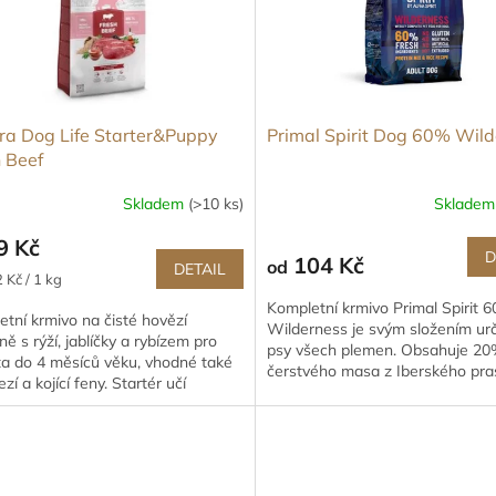
ra Dog Life Starter&Puppy
Primal Spirit Dog 60% Wil
 Beef
Skladem
(>10 ks)
Sklade
9 Kč
D
104 Kč
od
DETAIL
 Kč / 1 kg
Kompletní krmivo Primal Spirit 
tní krmivo na čisté hovězí
Wilderness je svým složením ur
ině s rýží, jablíčky a rybízem pro
psy všech plemen. Obsahuje 2
ta do 4 měsíců věku, vhodné také
čerstvého masa z Iberského pra
ezí a kojící feny. Startér učí
20% kuřete a 20% ryb, rýži, ovoce
ka přijímat pevnou...