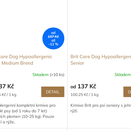
od
137 Kč
až
–11 %
Care Dog Hypoallergenic
Brit Care Dog Hypoallergen
t Medium Breed
Senior
Skladem
(>10 ks)
Sklade
37 Kč
137 Kč
od
DETAIL
D
Měrná
 Kč / 1 kg
100,25 Kč / 1 kg
cena:
lergenní kompletní krmivo pro
Krmivo Brit pro psí seniory s je
é psy (od 1 roku do 7 let)
rýží.
ích plemen (10-25 kg). Pouze
í a rýže,