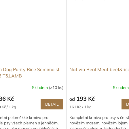
.
krmivo, které...
n Dog Purity Rice Semimoist
Nativia Real Meat beef&ric
BIT&LAMB
Skladem
(>10 ks)
Sklade
86 Kč
193 Kč
od
DETAIL
D
Měrná
 Kč / 1 kg
161 Kč / 1 kg
cena:
etní poloměkké krmivo pro
Kompletní krmivo pro psy s čer
lé psy všech plemen s jehněčím,
hovězím masem, hovězím lojem 
čím a rybím masem na jablečných
lososovým olejem. Jednoduchá