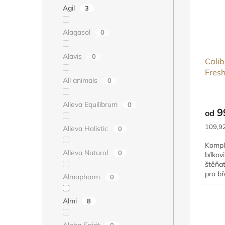
p
d
Agil
3
r
u
o
k
Alagasol
0
d
t
u
ů
Alavis
0
Calib
k
Fresh
t
All animals
0
ů
Alleva Equilibrum
0
9
od
Měrná
109,92
Alleva Holistic
0
cena:
Komple
Alleva Natural
0
bílkov
štěňa
pro bř
Almapharm
0
štěňát
Almi
8
Alpha Spirit
0