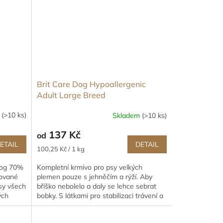
Brit Care Dog Hypoallergenic
Adult Large Breed
m
(>10 ks)
Skladem
(>10 ks)
137 Kč
od
ETAIL
DETAIL
Měrná
100,25 Kč / 1 kg
cena:
 Dog 70%
Kompletní krmivo pro psy velkých
sované
plemen pouze s jehněčím a rýží. Aby
sy všech
bříško nebolelo a daly se lehce sebrat
ých
bobky. S látkami pro stabilizaci trávení a
pro podporu dobrého stavu...