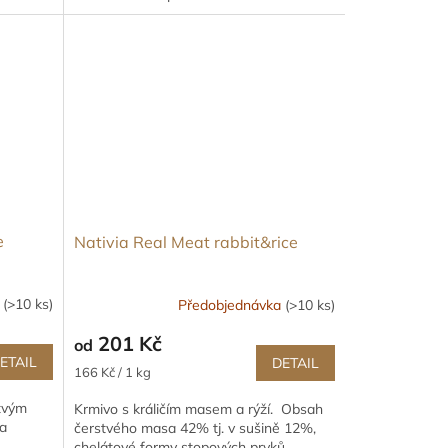
rozmarýnový extrakt. Šetrně a s...
e
Nativia Real Meat rabbit&rice
m
(>10 ks)
Předobjednávka
(>10 ks)
201 Kč
od
ETAIL
DETAIL
Měrná
166 Kč / 1 kg
cena:
stvým
Krmivo s králičím masem a rýží. Obsah
a
čerstvého masa 42% tj. v sušině 12%,
chelátové formy stopových prvků,