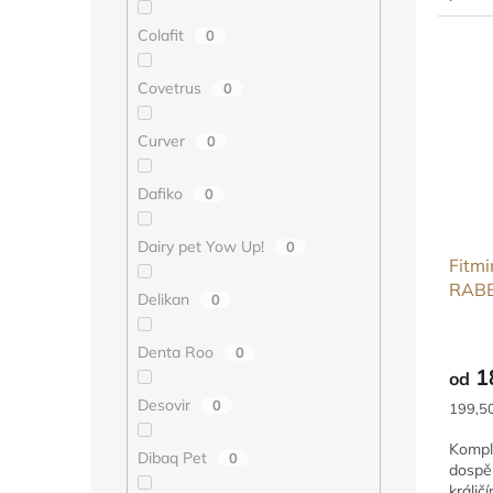
kloubů
Colafit
0
Covetrus
0
Curver
0
Dafiko
0
Dairy pet Yow Up!
0
Fitmi
RAB
Delikan
0
Denta Roo
0
1
od
Desovir
0
Měrná
199,50
cena:
Kompl
Dibaq Pet
0
dospě
králi