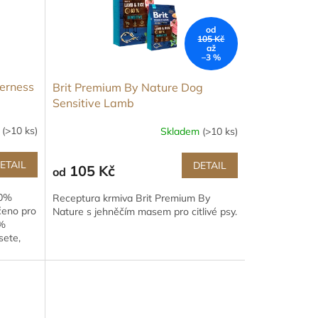
od
105 Kč
až
–3 %
derness
Brit Premium By Nature Dog
Sensitive Lamb
m
(>10 ks)
Skladem
(>10 ks)
ETAIL
DETAIL
105 Kč
od
60%
Receptura krmiva Brit Premium By
čeno pro
Nature s jehněčím masem pro citlivé psy.
0%
sete,
,...