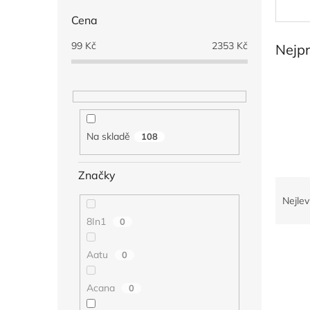
n
e
Cena
l
99
Kč
2353
Kč
Nejp
Na skladě
108
Značky
Ř
a
Nejlev
z
8In1
0
e
V
n
Aatu
0
ý
í
p
p
i
Acana
r
0
s
o