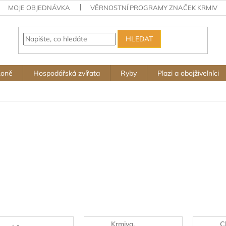
MOJE OBJEDNÁVKA
VĚRNOSTNÍ PROGRAMY ZNAČEK KRMIV
HLEDAT
Koně
Hospodářská zvířata
Ryby
Plazi a obojživelníci
Krmiva,
C