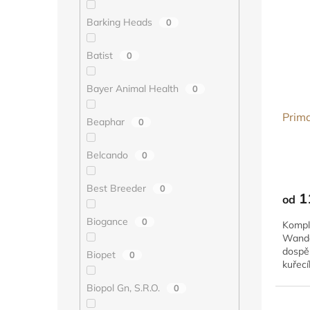
Barking Heads
0
Batist
0
Bayer Animal Health
0
Prim
Beaphar
0
Belcando
0
Best Breeder
0
1
od
Biogance
0
Komple
Wande
dospě
Biopet
0
kuřecí
zachov
Biopol Gn, S.R.O.
0