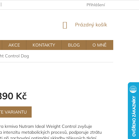
KAMENNÝ OBCHOD
OBCHODNÍ A REKLAMAČNÍ PODMÍNKY MUJ
Přihlášení
NÁKUPNÍ
Prázdný košík
KOŠÍK
AKCE
KONTAKTY
BLOG
O MNĚ
ht Control Dog
390 Kč
TE VARIANTU
a krmiva Nutram Ideal Weight Control zvyšuje
 a intenzitu metabolických procesů, podporuje ztrátu
i při zachování optimální skladby tělesných tkání,