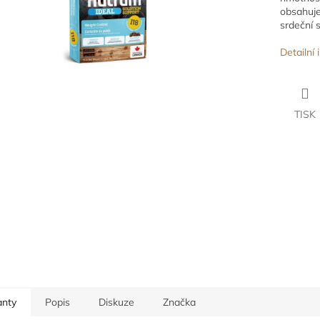
obsahuj
srdeční s
Detailní
TISK
anty
Popis
Diskuze
Značka