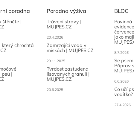
ární poradna
Poradna výživa
BLOG
u štěněte |
Trávení stravy |
Povinná 
CZ
MUJPES.CZ
evidence
července
jako maji
20.4.2026
MUJPES.
, který chrochtá
Zamrzající voda v
.CZ
miskách | MUJPES.CZ
8.7.2026
Se psem
29.11.2025
Připrav 
 močové
Tvrdost zastudena
MUJPES.
 psů |
lisovaných granulí |
CZ
MUJPES.CZ
6.6.2026
Co učí p
20.6.2025
vodítko?
27.4.2026