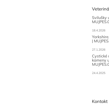
t
Veterin
í
Svilušky 
MUJPES.
18.4.2026
Yorkshire
| MUJPES
27.1.2026
Cystické
kameny u
MUJPES.
24.4.2025
Kontakt