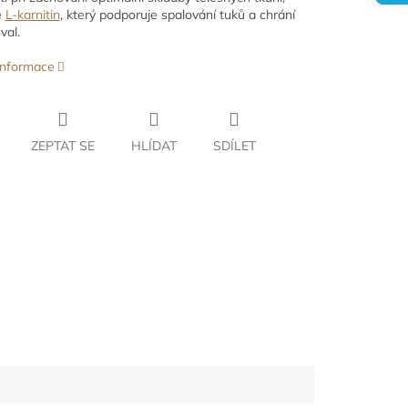
e
L-karnitin
, který podporuje spalování tuků a chrání
val.
 informace
ZEPTAT SE
HLÍDAT
SDÍLET