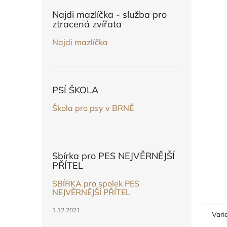
n
e
Najdi mazlíčka - služba pro
l
ztracená zvířata
Najdi mazlíčka
PSÍ ŠKOLA
Škola pro psy v BRNĚ
Sbírka pro PES NEJVĚRNĚJŠÍ
PŘÍTEL
SBÍRKA pro spolek PES
NEJVĚRNĚJŠÍ PŘÍTEL
1.12.2021
Vari