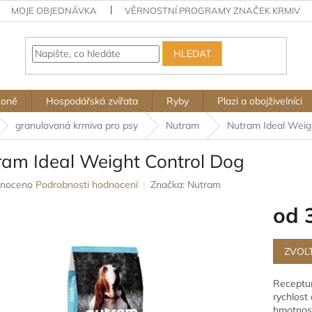
MOJE OBJEDNÁVKA
VĚRNOSTNÍ PROGRAMY ZNAČEK KRMIV
HLEDAT
Koně
Hospodářská zvířata
Ryby
Plazi a obojživelníci
granulovaná krmiva pro psy
Nutram
Nutram Ideal Weig
ram Ideal Weight Control Dog
né
noceno
Podrobnosti hodnocení
Značka:
Nutram
ení
od
u
Měrná
cena:
ZVOL
ek.
Receptur
rychlost
hmotnost