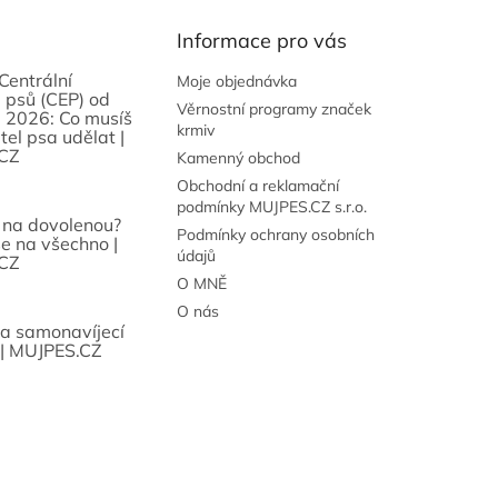
Informace pro vás
Centrální
Moje objednávka
 psů (CEP) od
Věrnostní programy značek
 2026: Co musíš
krmiv
tel psa udělat |
CZ
Kamenný obchod
Obchodní a reklamační
podmínky MUJPES.CZ s.r.o.
 na dovolenou?
Podmínky ochrany osobních
se na všechno |
údajů
CZ
O MNĚ
O nás
sa samonavíjecí
 | MUJPES.CZ