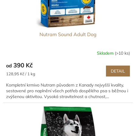
Nutram Sound Adult Dog
Skladem
(>10 ks)
390 Kč
od
DETAIL
Měrná
128,95 Kč / 1 kg
cena:
Kompletní krmivo Nutram původem z Kanady nejvyšší kvality,
sestavené pro naplnění všech potřeb dospělého psa s běžnou i
zvýšenou aktivitou. Vysoká stravitelnost a chutnost,...