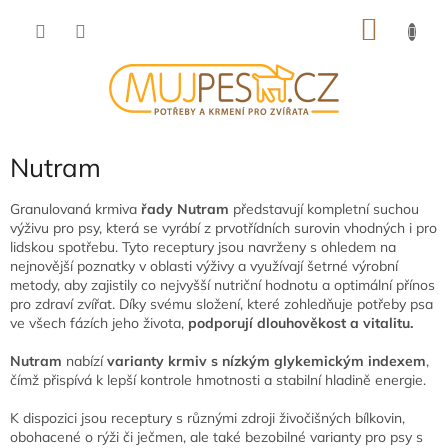
Přejít
NÁKU
na
obsah
KOŠÍK
Nutram
Granulovaná krmiva
řady Nutram
představují kompletní suchou
výživu pro psy, která se vyrábí z prvotřídních surovin vhodných i pro
lidskou spotřebu. Tyto receptury jsou navrženy s ohledem na
nejnovější poznatky v oblasti výživy a využívají šetrné výrobní
metody, aby zajistily co nejvyšší nutriční hodnotu a optimální přínos
pro zdraví zvířat. Díky svému složení, které zohledňuje potřeby psa
ve všech fázích jeho života,
podporují dlouhověkost a vitalitu.
Nutram
nabízí
varianty krmiv s nízkým glykemickým indexem
,
čímž přispívá k lepší kontrole hmotnosti a stabilní hladině energie.
K dispozici jsou receptury s různými zdroji živočišných bílkovin,
obohacené o rýži či ječmen, ale také bezobilné varianty pro psy s