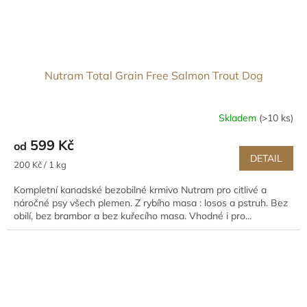
Nutram Total Grain Free Salmon Trout Dog
Skladem
(>10 ks)
599 Kč
od
DETAIL
Měrná
200 Kč / 1 kg
cena:
Kompletní kanadské bezobilné krmivo Nutram pro citlivé a
náročné psy všech plemen. Z rybího masa : losos a pstruh. Bez
obilí, bez brambor a bez kuřecího masa. Vhodné i pro...