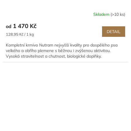
Skladem
(>10 ks)
1 470 Kč
od
DETAIL
Měrná
128,95 Kč / 1 kg
cena:
Kompletní krmivo Nutram nejvyšší kvality pro dospělého psa
velkého a obřího plemene s běžnou i zvýšenou aktivitou.
Vysoká stravitelnost a chutnost, biologické doplňky.