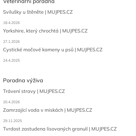
a
Veterinární poradna
c
t
í
Svilušky u štěněte | MUJPES.CZ
í
p
r
18.4.2026
v
Yorkshire, který chrochtá | MUJPES.CZ
k
y
27.1.2026
v
ý
Cystické močové kameny u psů | MUJPES.CZ
p
i
24.4.2025
s
u
Poradna výživa
Trávení stravy | MUJPES.CZ
20.4.2026
Zamrzající voda v miskách | MUJPES.CZ
29.11.2025
Tvrdost zastudena lisovaných granulí | MUJPES.CZ