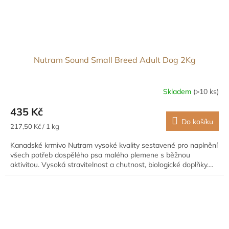
Nutram Sound Small Breed Adult Dog 2Kg
Skladem
(>10 ks)
435 Kč
Do košíku
Měrná
217,50 Kč / 1 kg
cena:
Kanadské krmivo Nutram vysoké kvality sestavené pro naplnění
všech potřeb dospělého psa malého plemene s běžnou
aktivitou. Vysoká stravitelnost a chutnost, biologické doplňky....