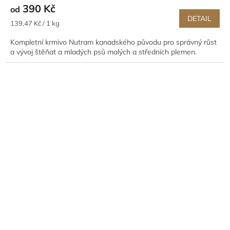
390 Kč
od
DETAIL
Měrná
139,47 Kč / 1 kg
cena:
Kompletní krmivo Nutram kanadského původu pro správný růst
a vývoj štěňat a mladých psů malých a středních plemen.