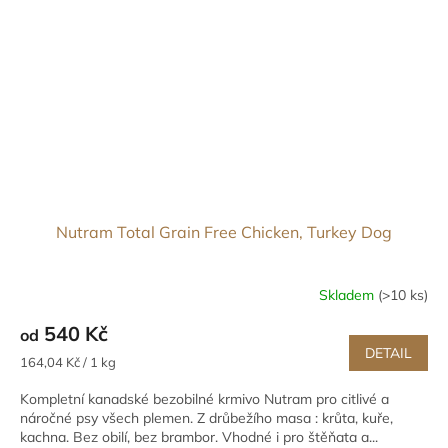
Nutram Total Grain Free Chicken, Turkey Dog
Skladem
(>10 ks)
540 Kč
od
DETAIL
Měrná
164,04 Kč / 1 kg
cena:
Kompletní kanadské bezobilné krmivo Nutram pro citlivé a
náročné psy všech plemen. Z drůbežího masa : krůta, kuře,
kachna. Bez obilí, bez brambor. Vhodné i pro štěňata a...