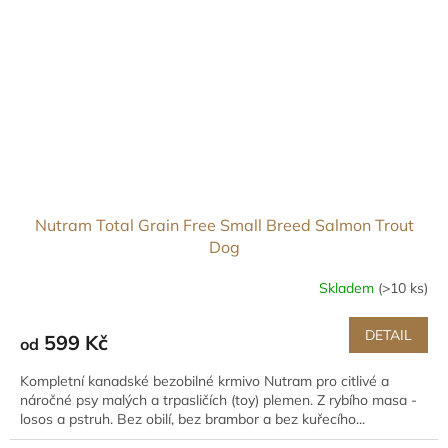
Nutram Total Grain Free Small Breed Salmon Trout
Dog
Skladem
(>10 ks)
DETAIL
599 Kč
od
Kompletní kanadské bezobilné krmivo Nutram pro citlivé a
náročné psy malých a trpasličích (toy) plemen. Z rybího masa -
losos a pstruh. Bez obilí, bez brambor a bez kuřecího...