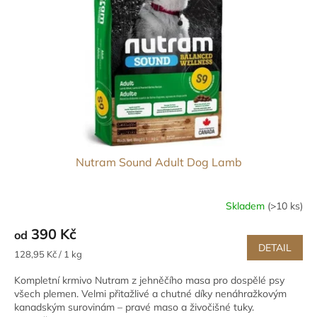
Nutram Sound Adult Dog Lamb
Skladem
(>10 ks)
390 Kč
od
DETAIL
Měrná
128,95 Kč / 1 kg
cena:
Kompletní krmivo Nutram z jehněčího masa pro dospělé psy
všech plemen. Velmi přitažlivé a chutné díky nenáhražkovým
kanadským surovinám – pravé maso a živočišné tuky.