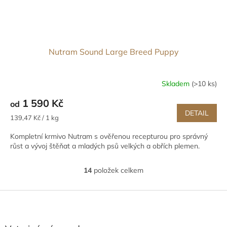
Nutram Sound Large Breed Puppy
Skladem
(>10 ks)
1 590 Kč
od
DETAIL
Měrná
139,47 Kč / 1 kg
cena:
Kompletní krmivo Nutram s ověřenou recepturou pro správný
růst a vývoj štěňat a mladých psů velkých a obřích plemen.
14
položek celkem
O
v
l
Z
á
á
d
p
a