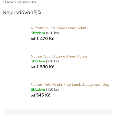
citlivostí na obiloviny.
Nejprodávanější
Nutram Sound Large Breed Adult
Skladem
(>10 ks)
1 470 Kč
od
Nutram Sound Large Breed Puppy
Skladem
(>10 ks)
1 590 Kč
od
Nutram Total Grain-Free Lamb & Legumes, Dog
Skladem
(>10 ks)
545 Kč
od
Ř