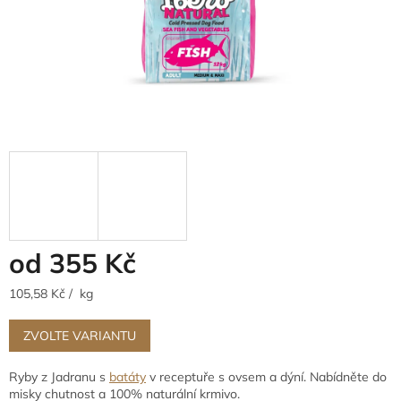
od
355 Kč
Měrná
105,58 Kč / kg
cena:
ZVOLTE VARIANTU
Ryby z Jadranu s
batáty
v receptuře s ovsem a dýní. Nabídněte do
misky chutnost a 100% naturální krmivo.