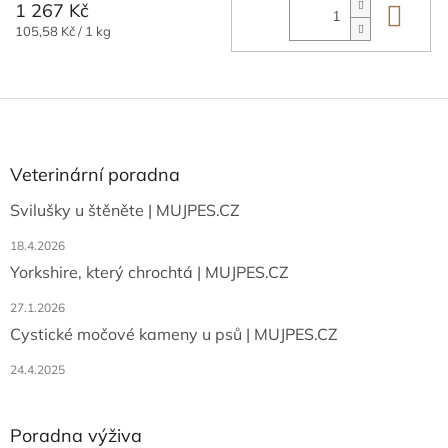
1 267 Kč
Do 
Měrná
105,58 Kč / 1 kg
cena:
Z
á
p
a
Veterinární poradna
t
Svilušky u štěněte | MUJPES.CZ
í
18.4.2026
Yorkshire, který chrochtá | MUJPES.CZ
27.1.2026
Cystické močové kameny u psů | MUJPES.CZ
24.4.2025
Poradna výživa