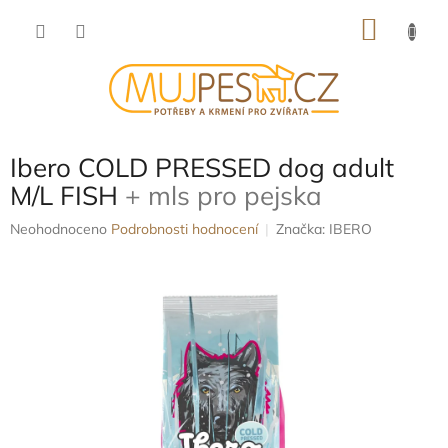
Přejít
NÁKU
na
obsah
KOŠÍK
Ibero COLD PRESSED dog adult
M/L FISH
+ mls pro pejska
Průměrné
Neohodnoceno
Podrobnosti hodnocení
Značka:
IBERO
hodnocení
produktu
je
0,0
z
5
hvězdiček.