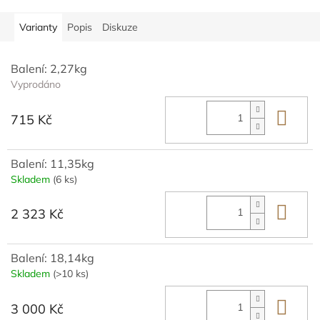
Varianty
Popis
Diskuze
Balení: 2,27kg
Vyprodáno
Do 
715 Kč
Balení: 11,35kg
Skladem
(6 ks)
Do 
2 323 Kč
Balení: 18,14kg
Skladem
(>10 ks)
Do 
3 000 Kč