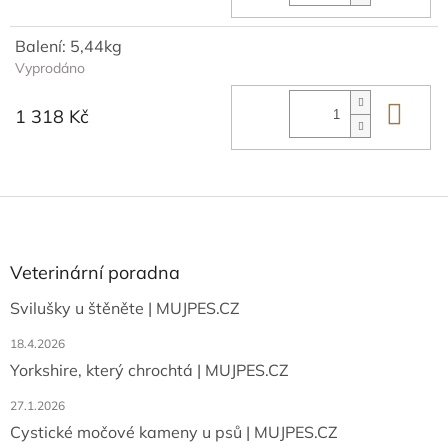
Balení: 5,44kg
Vyprodáno
Do 
1 318 Kč
Z
á
p
a
Veterinární poradna
t
Svilušky u štěněte | MUJPES.CZ
í
18.4.2026
Yorkshire, který chrochtá | MUJPES.CZ
27.1.2026
Cystické močové kameny u psů | MUJPES.CZ