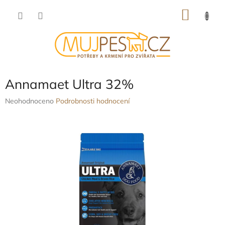
Přejít
NÁKU
na
obsah
KOŠÍK
Annamaet Ultra 32%
Průměrné
Neohodnoceno
Podrobnosti hodnocení
hodnocení
produktu
je
0,0
z
5
hvězdiček.