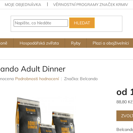
MOJE OBJEDNÁVKA
VĚRNOSTNÍ PROGRAMY ZNAČEK KRMIV
HLEDAT
Koně
Hospodářská zvířata
Ryby
Plazi a obojživelníci
cando Adult Dinner
né
noceno
Podrobnosti hodnocení
Značka:
Belcando
ení
od
u
Měrná
88,80 Kč
cena:
ZVOL
ek.
Belcando