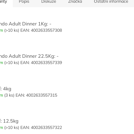
anty
Popis
Diskuze
Značka
Ostatní informace
ndo Adult Dinner 1Kg: -
em
(>10 ks)
EAN:
4002633557308
ndo Adult Dinner 22.5Kg: -
em
(>10 ks)
EAN:
4002633557339
í: 4kg
em
(3 ks)
EAN:
4002633557315
í: 12.5kg
em
(>10 ks)
EAN:
4002633557322