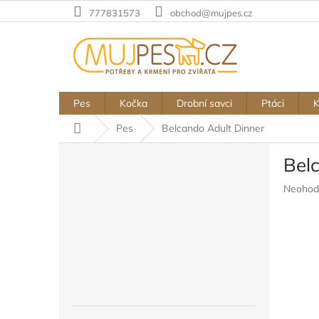
Přejít
777831573
obchod@mujpes.cz
na
obsah
Pes
Kočka
Drobní savci
Ptáci
Domů
Pes
Belcando Adult Dinner
P
Bel
o
s
Průměr
Neohod
t
hodnoc
r
produkt
a
je
n
0,0
z
n
5
í
hvězdič
p
a