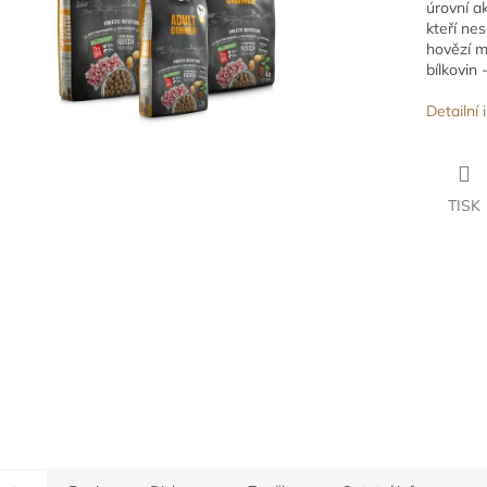
úrovní ak
kteří ne
hovězí m
bílkovin
Detailní
TISK