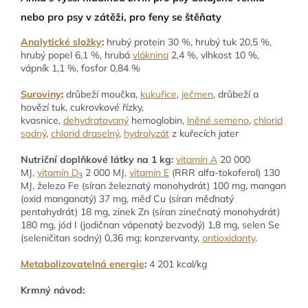
nebo pro psy v zátěži, pro feny se štěňaty
Analytické složky
:
hrubý protein 30 %, hrubý tuk 20,5 %,
hrubý popel 6,1 %, hrubá
vláknina
2,4 %, vlhkost 10 %,
vápník 1,1 %, fosfor 0,84 %
Suroviny
:
drůbeží moučka,
kukuřice
,
ječmen
, drůbeží a
hovězí tuk, cukrovkové řízky,
kvasnice,
dehydratovaný
hemoglobin,
lněné semeno
,
chlorid
sodný
,
chlorid draselný
,
hydrolyzát
z kuřecích jater
Nutriční doplňkové látky na 1 kg:
vitamín A
20 000
MJ,
vitamín D
2 000 MJ,
vitamín E
(RRR alfa-tokoferol) 130
3
MJ, železo Fe (síran železnatý monohydrát) 100 mg, mangan
(oxid manganatý) 37 mg, měď Cu (síran měďnatý
pentahydrát) 18 mg, zinek Zn (síran zinečnatý monohydrát)
180 mg, jód I (jodičnan vápenatý bezvodý) 1,8 mg, selen Se
(seleničitan sodný) 0,36 mg; konzervanty,
antioxidanty
.
Metabolizovatelná energie
:
4 201 kcal/kg
Krmný návod: