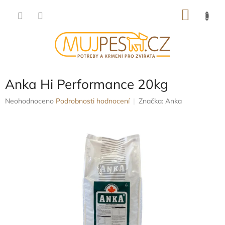
Přejít
NÁKU
na
obsah
KOŠÍK
Anka Hi Performance 20kg
Průměrné
Neohodnoceno
Podrobnosti hodnocení
Značka:
Anka
hodnocení
produktu
je
0,0
z
5
hvězdiček.