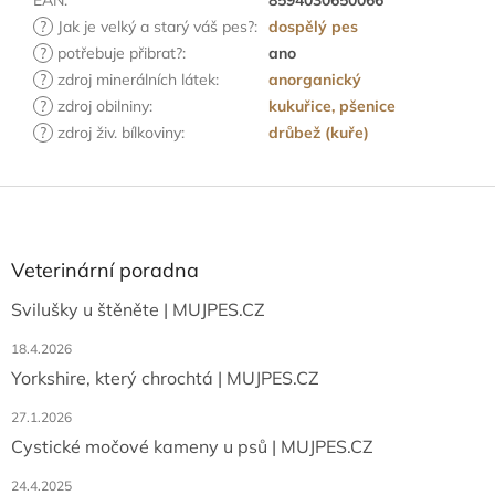
EAN
:
8594030650066
?
Jak je velký a starý váš pes?
:
dospělý pes
?
potřebuje přibrat?
:
ano
?
zdroj minerálních látek
:
anorganický
?
zdroj obilniny
:
kukuřice, pšenice
?
zdroj živ. bílkoviny
:
drůbež (kuře)
Z
á
p
a
Veterinární poradna
t
Svilušky u štěněte | MUJPES.CZ
í
18.4.2026
Yorkshire, který chrochtá | MUJPES.CZ
27.1.2026
Cystické močové kameny u psů | MUJPES.CZ
24.4.2025