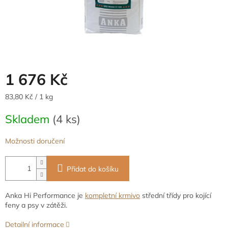
1 676 Kč
Měrná
83,80 Kč / 1 kg
cena:
Skladem
(4 ks)
Možnosti doručení
Přidat do košíku
Anka Hi Performance je
kompletní krmivo
střední třídy pro kojící
feny a psy v zátěži.
Detailní informace