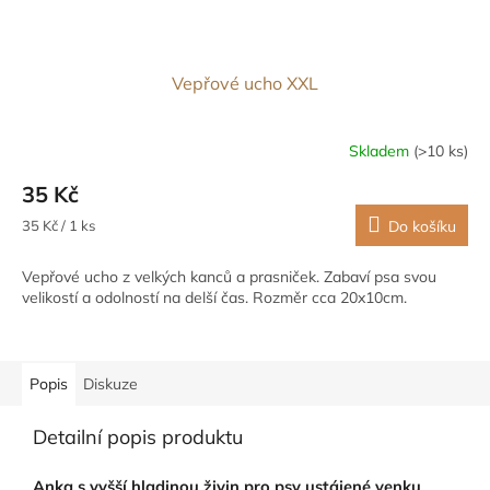
Vepřové ucho XXL
Skladem
(>10 ks)
35 Kč
Měrná
35 Kč / 1 ks
Do košíku
cena:
Vepřové ucho z velkých kanců a prasniček. Zabaví psa svou
velikostí a odolností na delší čas. Rozměr cca 20x10cm.
Popis
Diskuze
Detailní popis produktu
Anka s vyšší hladinou živin pro psy ustájené venku