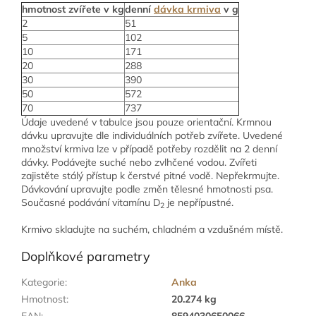
hmotnost zvířete v kg
denní
dávka krmiva
v g
2
51
5
102
10
171
20
288
30
390
50
572
70
737
Údaje uvedené v tabulce jsou pouze orientační. Krmnou
dávku upravujte dle individuálních potřeb zvířete. Uvedené
množství krmiva lze v případě potřeby rozdělit na 2 denní
dávky. Podávejte suché nebo zvlhčené vodou. Zvířeti
zajistěte stálý přístup k čerstvé pitné vodě. Nepřekrmujte.
Dávkování upravujte podle změn tělesné hmotnosti psa.
Současné podávání vitamínu D
je nepřípustné.
2
Krmivo skladujte na suchém, chladném a vzdušném místě.
Doplňkové parametry
Kategorie
:
Anka
Hmotnost
:
20.274 kg