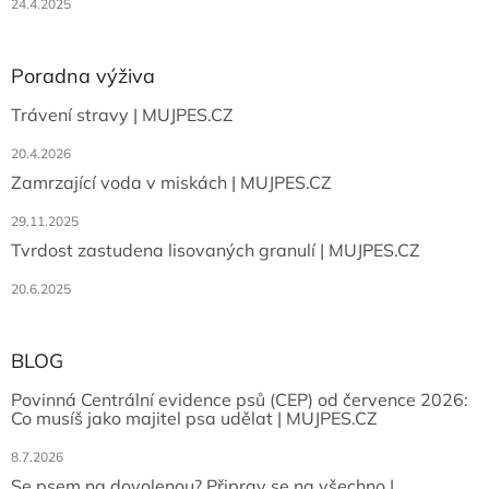
24.4.2025
Poradna výživa
Trávení stravy | MUJPES.CZ
20.4.2026
Zamrzající voda v miskách | MUJPES.CZ
29.11.2025
Tvrdost zastudena lisovaných granulí | MUJPES.CZ
20.6.2025
BLOG
Povinná Centrální evidence psů (CEP) od července 2026:
Co musíš jako majitel psa udělat | MUJPES.CZ
8.7.2026
Se psem na dovolenou? Připrav se na všechno |