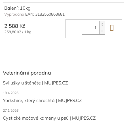
Balení: 10kg
Vyprodáno
EAN:
3182550863681
2 588 Kč
Do 
Měrná
258,80 Kč / 1 kg
cena:
Z
á
p
a
Veterinární poradna
t
Svilušky u štěněte | MUJPES.CZ
í
18.4.2026
Yorkshire, který chrochtá | MUJPES.CZ
27.1.2026
Cystické močové kameny u psů | MUJPES.CZ