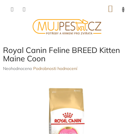
Přejít
NÁKU
na
obsah
KOŠÍK
Royal Canin Feline BREED Kitten
Maine Coon
Průměrné
Neohodnoceno
Podrobnosti hodnocení
hodnocení
produktu
je
0,0
z
5
hvězdiček.