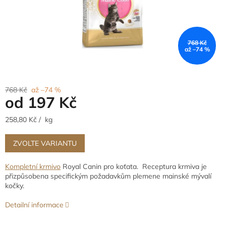
768 Kč
až –74 %
768 Kč
až –74 %
od
197 Kč
Měrná
258,80 Kč / kg
cena:
ZVOLTE VARIANTU
Kompletní krmivo
Royal Canin pro koťata. Receptura krmiva je
přizpůsobena specifickým požadavkům plemene mainské mývalí
kočky.
Detailní informace