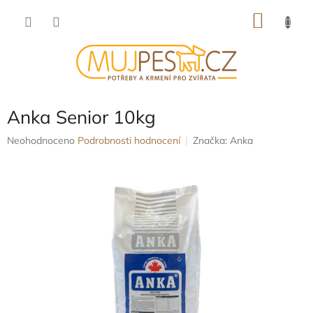
Přejít
NÁKU
na
obsah
KOŠÍK
Anka Senior 10kg
Průměrné
Neohodnoceno
Podrobnosti hodnocení
Značka:
Anka
hodnocení
produktu
je
0,0
z
5
hvězdiček.