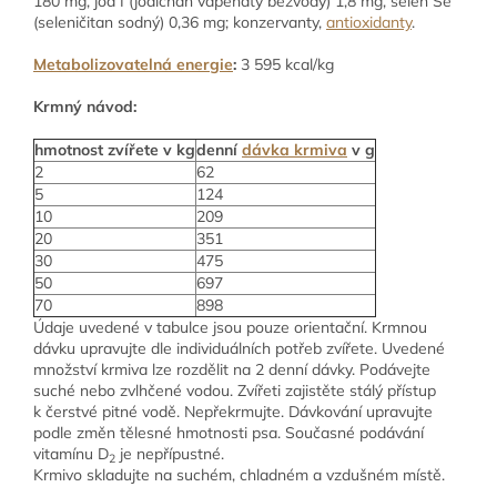
180 mg, jód I (jodičnan vápenatý bezvodý) 1,8 mg, selen Se
(seleničitan sodný) 0,36 mg; konzervanty,
antioxidanty
.
Metabolizovatelná energie
:
3 595 kcal/kg
Krmný návod:
hmotnost zvířete v kg
denní
dávka krmiva
v g
2
62
5
124
10
209
20
351
30
475
50
697
70
898
Údaje uvedené v tabulce jsou pouze orientační. Krmnou
dávku upravujte dle individuálních potřeb zvířete. Uvedené
množství krmiva lze rozdělit na 2 denní dávky. Podávejte
suché nebo zvlhčené vodou. Zvířeti zajistěte stálý přístup
k čerstvé pitné vodě. Nepřekrmujte. Dávkování upravujte
podle změn tělesné hmotnosti psa. Současné podávání
vitamínu D
je nepřípustné.
2
Krmivo skladujte na suchém, chladném a vzdušném místě.