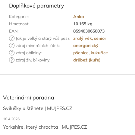
Doplňkové parametry
Kategorie
:
Anka
Hmotnost
:
10.165 kg
EAN
:
8594030650073
?
Jak je velký a starý váš pes?
:
zralý věk, senior
?
zdroj minerálních látek
:
anorganický
?
zdroj obilniny
:
pšenice, kukuřice
?
zdroj živ. bílkoviny
:
drůbež (kuře)
Z
á
p
a
Veterinární poradna
t
Svilušky u štěněte | MUJPES.CZ
í
18.4.2026
Yorkshire, který chrochtá | MUJPES.CZ