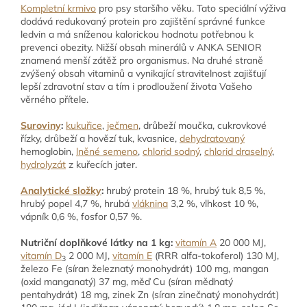
Kompletní krmivo
pro psy staršího věku.
Tato speciální výživa
dodává redukovaný protein pro zajištění správné funkce
ledvin a má sníženou kalorickou hodnotu potřebnou k
prevenci obezity. Nižší obsah minerálů v ANKA SENIOR
znamená menší zátěž pro organismus. Na druhé straně
zvýšený obsah vitaminů a vynikající stravitelnost zajišťují
lepší zdravotní stav a tím i prodloužení života Vašeho
věrného přítele.
Suroviny
:
kukuřice
,
ječmen
, drůbeží moučka, cukrovkové
řízky, drůbeží a hovězí tuk, kvasnice,
dehydratovaný
hemoglobin,
lněné semeno
,
chlorid sodný
,
chlorid draselný
,
hydrolyzát
z kuřecích jater.
Analytické složky
:
hrubý protein 18 %, hrubý tuk 8,5 %,
hrubý popel 4,7 %, hrubá
vláknina
3,2 %, vlhkost 10 %,
vápník 0,6 %, fosfor 0,57 %.
Nutriční doplňkové látky na 1 kg:
vitamín A
20 000 MJ,
vitamín D
2 000 MJ,
vitamín E
(RRR alfa-tokoferol) 130 MJ,
3
železo Fe (síran železnatý monohydrát) 100 mg, mangan
(oxid manganatý) 37 mg, měď Cu (síran měďnatý
pentahydrát) 18 mg, zinek Zn (síran zinečnatý monohydrát)