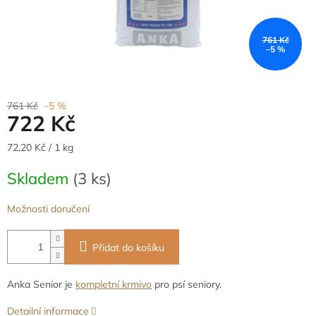
761 Kč
–5 %
761 Kč
–5 %
722 Kč
Měrná
72,20 Kč / 1 kg
cena:
Skladem
(3 ks)
Možnosti doručení
Přidat do košíku
Anka Senior je
kompletní krmivo
pro psí seniory.
Detailní informace