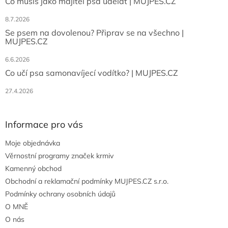
Co musíš jako majitel psa udělat | MUJPES.CZ
8.7.2026
Se psem na dovolenou? Připrav se na všechno |
MUJPES.CZ
6.6.2026
Co učí psa samonavíjecí vodítko? | MUJPES.CZ
27.4.2026
Informace pro vás
Moje objednávka
Věrnostní programy značek krmiv
Kamenný obchod
Obchodní a reklamační podmínky MUJPES.CZ s.r.o.
Podmínky ochrany osobních údajů
O MNĚ
O nás