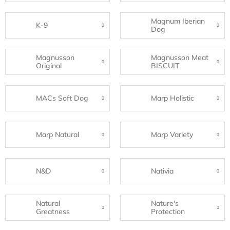
Magnum Iberian
K-9
Dog
Magnusson
Magnusson Meat
Original
BISCUIT
MACs Soft Dog
Marp Holistic
Marp Natural
Marp Variety
N&D
Nativia
Natural
Nature's
Greatness
Protection