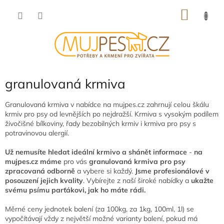
Přejít
NÁKU
na
obsah
KOŠÍK
granulovaná krmiva
Granulovaná krmiva v nabídce na mujpes.cz zahrnují celou škálu
krmiv pro psy od levnějších po nejdražší. Krmiva s vysokým podílem
živočišné bílkoviny, řady bezobilných krmiv i krmiva pro psy s
potravinovou alergií.
Už nemusíte hledat ideální krmivo a shánět informace
-
na
mujpes.cz máme
pro vás
granulovaná krmiva pro psy
zpracovaná odborně
a vybere si každý.
Jsme profesionálové v
posouzení jejich kvality
. Vybírejte z naší široké nabídky a
ukažte
svému psímu parťákovi, jak ho máte rádi.
Měrné ceny jednotek balení (za 100kg, za 1kg, 100ml, 1l) se
vypočítávají vždy z největší možné varianty balení, pokud má