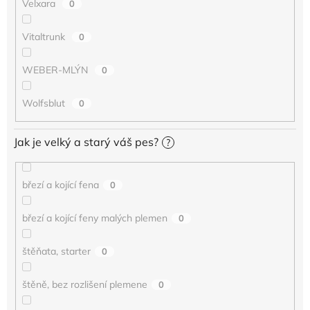
Velxara
0
Vitaltrunk
0
WEBER-MLÝN
0
Wolfsblut
0
Jak je velký a starý váš pes?
?
březí a kojící fena
0
březí a kojící feny malých plemen
0
štěňata, starter
0
štěně, bez rozlišení plemene
0