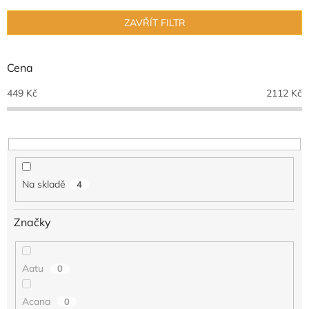
e
n
ZAVŘÍT FILTR
í
p
r
Cena
o
d
449
Kč
2112
Kč
u
k
t
ů
Na skladě
4
Značky
Aatu
0
Acana
0