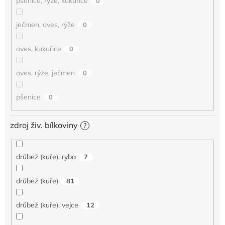
pšenice, rýže, kukuřice
0
ječmen, oves, rýže
0
oves, kukuřice
0
oves, rýže, ječmen
0
pšenice
0
zdroj živ. bílkoviny
?
drůbež (kuře), ryba
7
drůbež (kuře)
81
drůbež (kuře), vejce
12