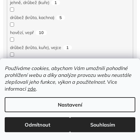
jehně, drůbež (kuře)
1
drůbež (krůta, kachna)
5
hovězí, vepř
10
drůbež (krůta, kuře), vejce
1
drůbež (kachna, krůta)
2
Používáme cookies, abychom Vám umožnili pohodlné
prohlížení webu a díky analýze provozu webu neustále
jehně, drůbež (kachna)
1
zlepšovali jeho funkce, výkon a použitelnost.
Více
informací
zde
.
vepř, drůbež (kuře), vejce
2
Nastavení
vepř, drůbež (krůta)
1
zvěřina, vejce, ryba
1
Odmítnout
Souhlasím
ryby
9