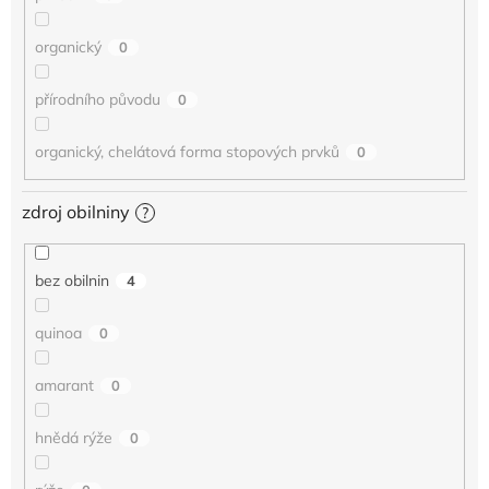
organický
0
přírodního původu
0
organický, chelátová forma stopových prvků
0
zdroj obilniny
?
bez obilnin
4
quinoa
0
amarant
0
hnědá rýže
0