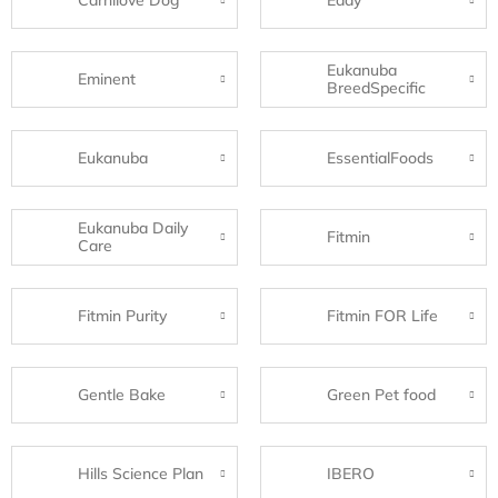
Carnilove Dog
Eddy
Eukanuba
Eminent
BreedSpecific
Eukanuba
EssentialFoods
Eukanuba Daily
Fitmin
Care
Fitmin Purity
Fitmin FOR Life
Gentle Bake
Green Pet food
Hills Science Plan
IBERO