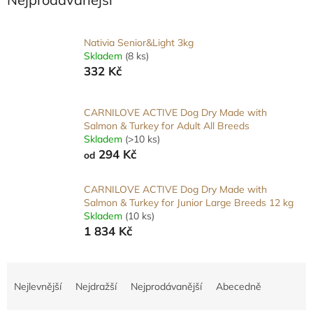
Nativia Senior&Light 3kg
Skladem
(8 ks)
332 Kč
CARNILOVE ACTIVE Dog Dry Made with
Salmon & Turkey for Adult All Breeds
Skladem
(>10 ks)
294 Kč
od
CARNILOVE ACTIVE Dog Dry Made with
Salmon & Turkey for Junior Large Breeds 12 kg
Skladem
(10 ks)
1 834 Kč
Ř
a
Nejlevnější
Nejdražší
Nejprodávanější
Abecedně
z