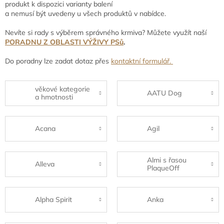
produkt k dispozici varianty balení
a nemusí být uvedeny u všech produktů v nabídce.
Nevíte si rady s výběrem správného krmiva? Můžete využít naší
PORADNU Z OBLASTI VÝŽIVY PSů
.
Do poradny lze zadat dotaz přes
kontaktní formulář.
věkové kategorie
AATU Dog
a hmotnosti
Acana
Agil
Almi s řasou
Alleva
PlaqueOff
Alpha Spirit
Anka