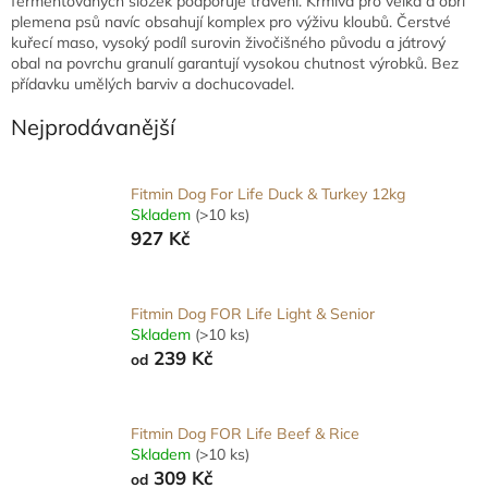
fermentovaných složek podporuje trávení. Krmiva pro velká a obří
plemena psů navíc obsahují komplex pro výživu kloubů. Čerstvé
kuřecí maso, vysoký podíl surovin živočišného původu a játrový
obal na povrchu granulí garantují vysokou chutnost výrobků. Bez
přídavku umělých barviv a dochucovadel.
Nejprodávanější
Fitmin Dog For Life Duck & Turkey 12kg
Skladem
(>10 ks)
927 Kč
Fitmin Dog FOR Life Light & Senior
Skladem
(>10 ks)
239 Kč
od
Fitmin Dog FOR Life Beef & Rice
Skladem
(>10 ks)
309 Kč
od