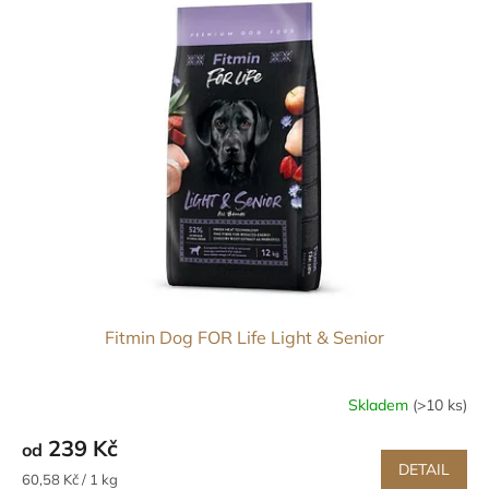
Fitmin Dog FOR Life Light & Senior
Skladem
(>10 ks)
239 Kč
od
DETAIL
Měrná
60,58 Kč / 1 kg