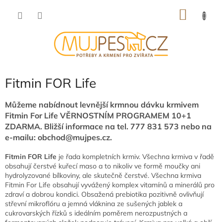
Přejít
NÁKU
na
obsah
KOŠÍK
Fitmin FOR Life
Můžeme nabídnout levnější krmnou dávku krmivem
Fitmin For Life VĚRNOSTNÍM PROGRAMEM 10+1
ZDARMA.
Bližší informace na tel. 777 831 573 nebo na
e-mailu: obchod@mujpes.cz.
Fitmin FOR Life
je řada kompletních krmiv. Všechna krmiva v řadě
obsahují čerstvé kuřecí maso a to nikoliv ve formě moučky ani
hydrolyzované bílkoviny, ale skutečně čerstvé. Všechna krmiva
Fitmin For Life obsahují vyvážený komplex vitamínů a minerálů pro
zdraví a dobrou kondici. Obsažená prebiotika pozitivně ovlivňují
střevní mikroflóru a jemná vláknina ze sušených jablek a
cukrovarských řízků s ideálním poměrem nerozpustných a