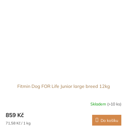
Fitmin Dog FOR Life Junior large breed 12kg
Skladem
(>10 ks)
859 Kč
Do košíku
Měrná
71,58 Kč / 1 kg