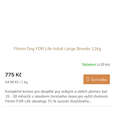
Fitmin Dog FOR Life Adult Large Breeds 12kg
Skladem
(>10 ks)
775 Kč
Do košíku
Měrná
64,58 Kč / 1 kg
cena:
Kompletní krmivo pro dospělé psy velkých a obřích plemen (od
15 - 18 měsíců) s obsahem čerstvého masa pro vyšší chutnost.
Fitmin FOR Life obsahuje 71 % surovin živočišného...