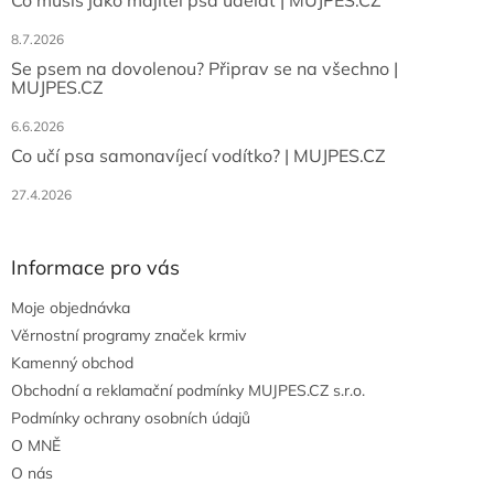
Co musíš jako majitel psa udělat | MUJPES.CZ
8.7.2026
Se psem na dovolenou? Připrav se na všechno |
MUJPES.CZ
6.6.2026
Co učí psa samonavíjecí vodítko? | MUJPES.CZ
27.4.2026
Informace pro vás
Moje objednávka
Věrnostní programy značek krmiv
Kamenný obchod
Obchodní a reklamační podmínky MUJPES.CZ s.r.o.
Podmínky ochrany osobních údajů
O MNĚ
O nás