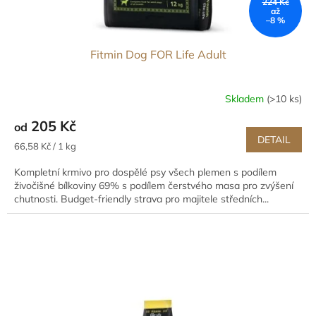
224 Kč
ů
až
–8 %
Fitmin Dog FOR Life Adult
Skladem
(>10 ks)
205 Kč
od
DETAIL
Měrná
66,58 Kč / 1 kg
cena:
Kompletní krmivo pro dospělé psy všech plemen s podílem
živočišné bílkoviny 69% s podílem čerstvého masa pro zvýšení
chutnosti. Budget-friendly strava pro majitele středních...