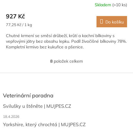
Skladem
(>10 ks)
927 Kč
Do košíku
Měrná
77,25 Kč / 1 kg
cena:
Chutné krmení se směsí drůbeží, krůtí a kachní bílkoviny s
vepřovými játry bez obsahu lepku. Podíl živočišné bílkoviny 78%.
Kompletní krmivo bez kukuřice a pšenice.
8
položek celkem
O
v
l
Z
á
á
d
p
a
a
Veterinární poradna
c
t
í
Svilušky u štěněte | MUJPES.CZ
í
p
r
18.4.2026
v
Yorkshire, který chrochtá | MUJPES.CZ
k
y