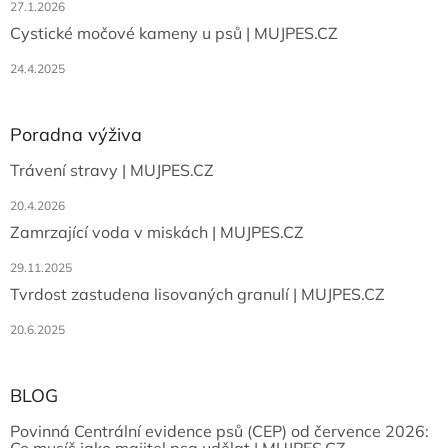
27.1.2026
v
ý
Cystické močové kameny u psů | MUJPES.CZ
p
i
24.4.2025
s
u
Poradna výživa
Trávení stravy | MUJPES.CZ
20.4.2026
Zamrzající voda v miskách | MUJPES.CZ
29.11.2025
Tvrdost zastudena lisovaných granulí | MUJPES.CZ
20.6.2025
BLOG
Povinná Centrální evidence psů (CEP) od července 2026: