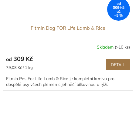
od
309 Kč
až
–5 %
Fitmin Dog FOR Life Lamb & Rice
Skladem
(>10 ks)
309 Kč
od
DETAIL
Měrná
79,08 Kč / 1 kg
cena:
Fitmin Pes For Life Lamb & Rice je kompletní krmivo pro
dospělé psy všech plemen s jehněčí bílkovinou a rýží.