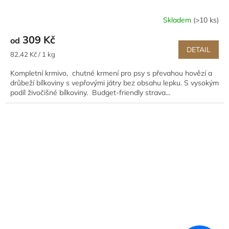
Skladem
(>10 ks)
309 Kč
od
DETAIL
Měrná
82,42 Kč / 1 kg
cena:
Kompletní krmivo, chutné krmení pro psy s převahou hovězí a
drůbeží bílkoviny s vepřovými játry bez obsahu lepku. S vysokým
podíl živočišné bílkoviny. Budget-friendly strava...