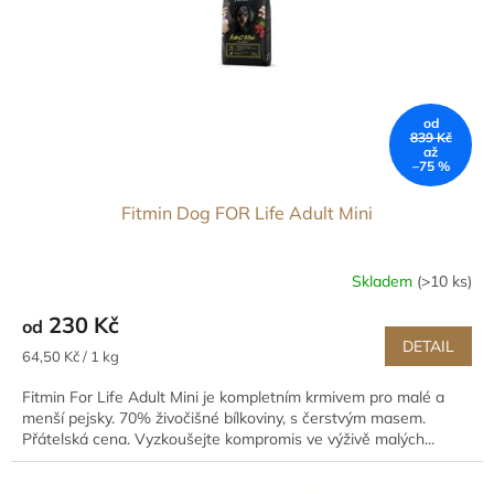
od
839 Kč
až
–75 %
Fitmin Dog FOR Life Adult Mini
Skladem
(>10 ks)
230 Kč
od
DETAIL
Měrná
64,50 Kč / 1 kg
cena:
Fitmin For Life Adult Mini je kompletním krmivem pro malé a
menší pejsky. 70% živočišné bílkoviny, s čerstvým masem.
Přátelská cena. Vyzkoušejte kompromis ve výživě malých...