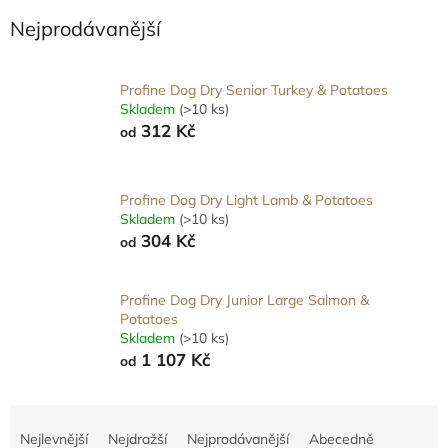
Nejprodávanější
Profine Dog Dry Senior Turkey & Potatoes
Skladem
(>10 ks)
312 Kč
od
Profine Dog Dry Light Lamb & Potatoes
Skladem
(>10 ks)
304 Kč
od
Profine Dog Dry Junior Large Salmon &
Potatoes
Skladem
(>10 ks)
1 107 Kč
od
Ř
a
Nejlevnější
Nejdražší
Nejprodávanější
Abecedně