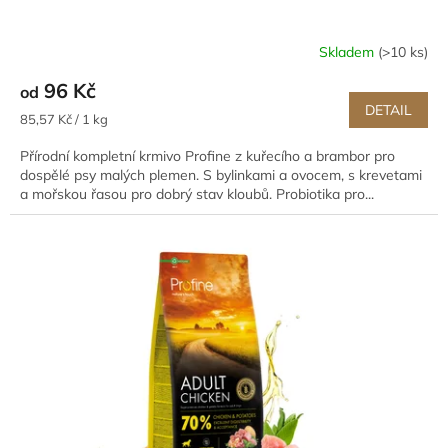
Skladem
(>10 ks)
96 Kč
od
DETAIL
Měrná
85,57 Kč / 1 kg
cena:
Přírodní kompletní krmivo Profine z kuřecího a brambor pro
dospělé psy malých plemen. S bylinkami a ovocem, s krevetami
a mořskou řasou pro dobrý stav kloubů. Probiotika pro...