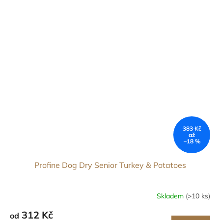
383 Kč
až
–18 %
Profine Dog Dry Senior Turkey & Potatoes
Skladem
(>10 ks)
312 Kč
od