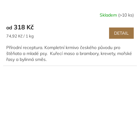
Skladem
(>10 ks)
318 Kč
od
DETAIL
Měrná
74,92 Kč / 1 kg
cena:
Přírodní receptura. Kompletní krmivo českého původu pro
štěňata a mladé psy. Kuřecí maso a brambory, krevety, mořské
řasy a bylinná směs.