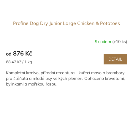
Profine Dog Dry Junior Large Chicken & Potatoes
Skladem
(>10 ks)
876 Kč
od
DETAIL
Měrná
68,42 Kč / 1 kg
cena:
Kompletní krmivo, přírodní receptura - kuřecí maso a brambory
pro štěňata a mladé psy velkých plemen. Oohaceno krevetami,
bylinkami a mořskou řasou.