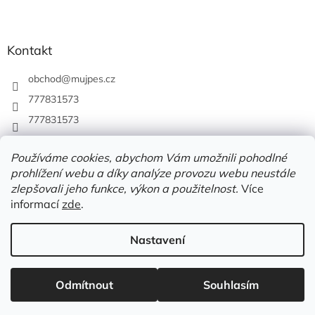
Kontakt
obchod
@
mujpes.cz
777831573
777831573
Používáme cookies, abychom Vám umožnili pohodlné
prohlížení webu a díky analýze provozu webu neustále
zlepšovali jeho funkce, výkon a použitelnost.
Více
informací
zde
.
Nastavení
Vytvořil Shoptet
Odmítnout
Souhlasím
Copyright 2026
MUJPES.CZ
. Všechna práva vyhrazena.