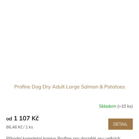
Profine Dog Dry Adult Large Salmon & Potatoes
Skladem
(>10 ks)
1 107 Kč
od
DETAIL
Měrná
86,46 Kč / 1 ks
cena:
Přírodní kompletní krmivo Profine pro dospělé psy velkých