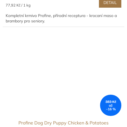
DETAIL
Měrná
77,92 Kč / 1 kg
cena:
Kompletní krmivo Profine, přírodní receptura - krocaní maso a
brambory pro seniory.
383 Kč
až
–16 %
Profine Dog Dry Puppy Chicken & Potatoes