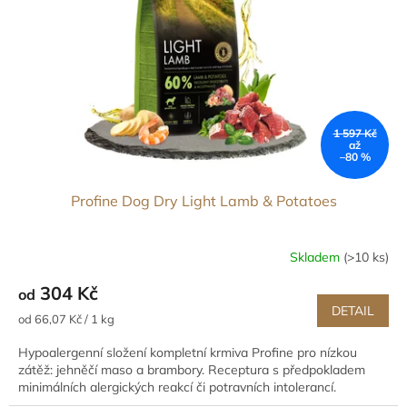
1 597 Kč
až
–80 %
Profine Dog Dry Light Lamb & Potatoes
Skladem
(>10 ks)
304 Kč
od
DETAIL
Měrná
od 66,07 Kč / 1 kg
cena:
Hypoalergenní složení kompletní krmiva Profine pro nízkou
zátěž: jehněčí maso a brambory. Receptura s předpokladem
minimálních alergických reakcí či potravních intolerancí.