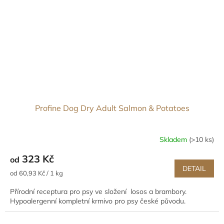
Profine Dog Dry Adult Salmon & Potatoes
Skladem
(>10 ks)
323 Kč
od
DETAIL
Měrná
od 60,93 Kč / 1 kg
cena:
Přírodní receptura pro psy ve složení losos a brambory.
Hypoalergenní kompletní krmivo pro psy české původu.