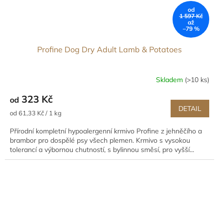
od
1 597 Kč
až
–79 %
Profine Dog Dry Adult Lamb & Potatoes
Skladem
(>10 ks)
323 Kč
od
DETAIL
Měrná
od 61,33 Kč / 1 kg
cena:
Přírodní kompletní hypoalergenní krmivo Profine z jehněčího a
brambor pro dospělé psy všech plemen. Krmivo s vysokou
tolerancí a výbornou chutností, s bylinnou směsí, pro vyšší...