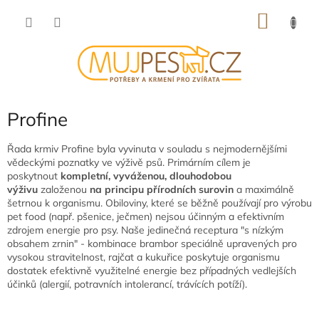
Přejít
NÁKU
na
obsah
KOŠÍK
Profine
Řada krmiv Profine byla vyvinuta v souladu s nejmodernějšími
vědeckými poznatky ve výživě psů. Primárním cílem je
poskytnout
kompletní, vyváženou, dlouhodobou
výživu
založenou
na principu přírodních surovin
a maximálně
šetrnou k organismu. Obiloviny, které se běžně používají pro výrobu
pet food (např. pšenice, ječmen) nejsou účinným a efektivním
zdrojem energie pro psy. Naše jedinečná receptura "s nízkým
obsahem zrnin" - kombinace brambor speciálně upravených pro
vysokou stravitelnost, rajčat a kukuřice poskytuje organismu
dostatek efektivně využitelné energie bez případných vedlejších
účinků (alergií, potravních intolerancí, trávících potíží).