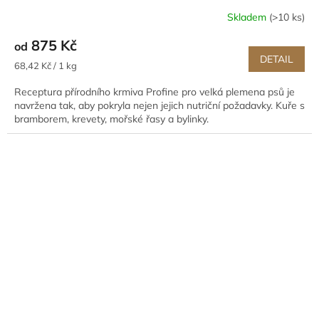
Skladem
(>10 ks)
875 Kč
od
DETAIL
Měrná
68,42 Kč / 1 kg
cena:
Receptura přírodního krmiva Profine pro velká plemena psů je
navržena tak, aby pokryla nejen jejich nutriční požadavky. Kuře s
bramborem, krevety, mořské řasy a bylinky.