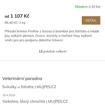
Skladem
(>10 ks)
1 107 Kč
od
DETAIL
Měrná
86,46 Kč / 1 kg
cena:
Přírodní krmivo Profine z lososa a brambor pro štěňata a mladé
psy velkých plemen. Ovoce, krevety a mořské řasy, bylinná
směs pro pro podporu dobrého trávení.
13
položek celkem
O
v
l
Z
á
á
d
p
a
a
Veterinární poradna
c
t
í
Svilušky u štěněte | MUJPES.CZ
í
p
r
18.4.2026
v
Yorkshire, který chrochtá | MUJPES.CZ
k