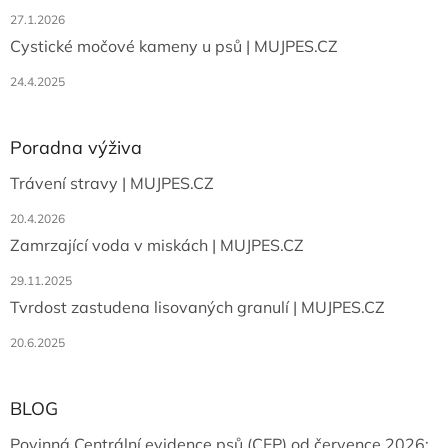
y
27.1.2026
v
ý
Cystické močové kameny u psů | MUJPES.CZ
p
i
24.4.2025
s
u
Poradna výživa
Trávení stravy | MUJPES.CZ
20.4.2026
Zamrzající voda v miskách | MUJPES.CZ
29.11.2025
Tvrdost zastudena lisovaných granulí | MUJPES.CZ
20.6.2025
BLOG
Povinná Centrální evidence psů (CEP) od července 2026: