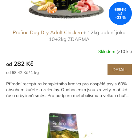
369 Kč
až
–23 %
Profine Dog Dry Adult Chicken
+ 12kg balení jako
10+2kg ZDARMA
Skladem
(>10 ks)
282 Kč
od
DETAIL
Měrná
od 68,42 Kč / 1 kg
cena:
Přírodní receptura kompletního krmiva pro dospělé psy s 60%
obsahem kuřete a zeleniny. Obohacením jsou krevety, mořská
řasa a bylinná směs. Pro podporu metabolismu a velkou chuť...