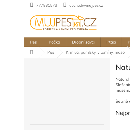
Přejít
777831573
obchod@mujpes.cz
na
obsah
Pes
Kočka
Drobní savci
Ptáci
Domů
Pes
Krmiva, pamlsky, vitamíny, maso
P
Nat
o
s
Natural
t
Složením
r
masem
a
n
Šetrně 
n
í
Nejp
p
a