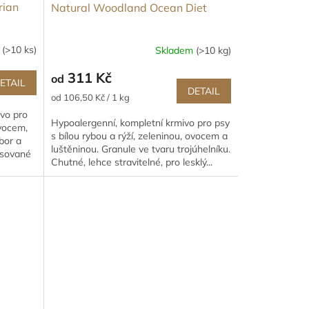
rian
Natural Woodland Ocean Diet
m
(>10 ks)
Skladem
(>10 kg)
311 Kč
od
ETAIL
DETAIL
Měrná
od 106,50 Kč / 1 kg
cena:
ivo pro
Hypoalergenní, kompletní krmivo pro psy
vocem,
s bílou rybou a rýží, zeleninou, ovocem a
bor a
luštěninou. Granule ve tvaru trojúhelníku.
rýsované
Chutné, lehce stravitelné, pro lesklý...