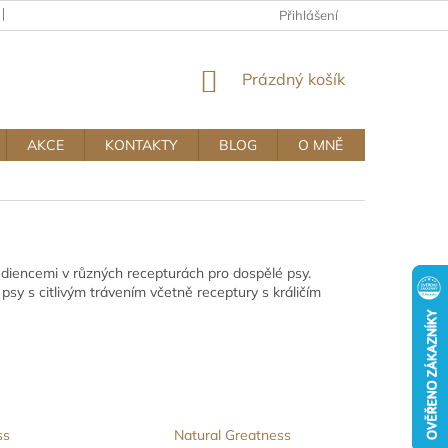
KAMENNÝ OBCHOD
OBCHODNÍ A REKLAMAČNÍ PODMÍNKY MUJ
Přihlášení
NÁKUPNÍ
Prázdný košík
KOŠÍK
AKCE
KONTAKTY
BLOG
O MNĚ
rediencemi v různých recepturách pro dospělé psy.
 psy s citlivým trávením včetně receptury s králičím
ss
Natural Greatness