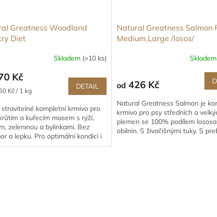
ral Greatness Woodland
Natural Greatness Salmon 
ry Diet
Medium,Large /losos/
Skladem
(>10 ks)
Sklade
70 Kč
D
426 Kč
od
DETAIL
60 Kč / 1 kg
Natural Greatness Salmon je ko
stravitelné kompletní krmivo pro
krmivo pro psy středních a velký
krůtím a kuřecím masem s rýží,
plemen se 100% podílem lososa
, zeleninou a bylinkami. Bez
obilnin. S živočišnými tuky. S pre
r a lepku. Pro optimální kondici i
a antioxidanty. Prostě...
ní.