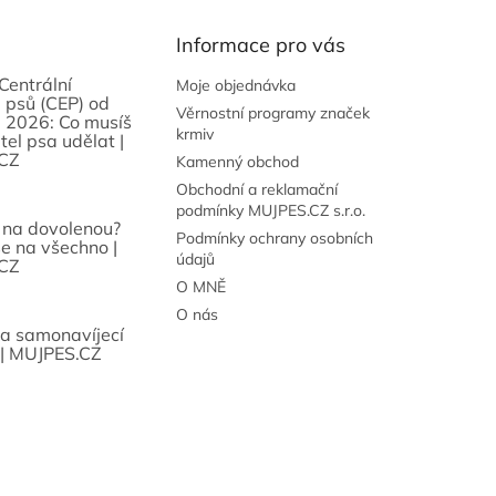
Informace pro vás
Centrální
Moje objednávka
 psů (CEP) od
Věrnostní programy značek
 2026: Co musíš
krmiv
tel psa udělat |
CZ
Kamenný obchod
Obchodní a reklamační
podmínky MUJPES.CZ s.r.o.
 na dovolenou?
Podmínky ochrany osobních
se na všechno |
údajů
CZ
O MNĚ
O nás
sa samonavíjecí
 | MUJPES.CZ