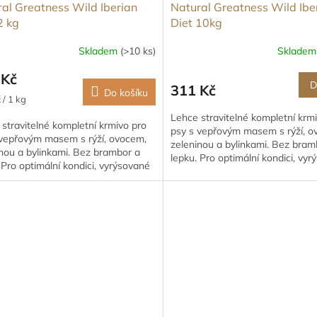
al Greatness Wild Iberian
Natural Greatness Wild Ibe
2 kg
Diet 10kg
Skladem
(>10 ks)
Sklade
 Kč
D
311 Kč
Do košíku
 / 1 kg
Lehce stravitelné kompletní krm
stravitelné kompletní krmivo pro
psy s vepřovým masem s rýží, o
 vepřovým masem s rýží, ovocem,
zeleninou a bylinkami. Bez bram
nou a bylinkami. Bez brambor a
lepku. Pro optimální kondici, vy
 Pro optimální kondici, vyrýsované
svaly a...
...