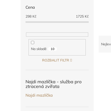
n
e
Cena
l
298
Kč
1725
Kč
Ř
a
Nejlev
z
Na skladě
10
e
V
n
ROZBALIT FILTR
ý
í
p
p
i
r
s
o
Najdi mazlíčka - služba pro
ztracená zvířata
p
d
r
u
Najdi mazlíčka
o
k
d
t
u
ů