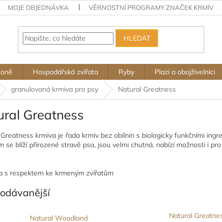
MOJE OBJEDNÁVKA
VĚRNOSTNÍ PROGRAMY ZNAČEK KRMIV
HLEDAT
Koně
Hospodářská zvířata
Ryby
Plazi a obojživelníci
granulovaná krmiva pro psy
Natural Greatness
ural Greatness
 Greatness krmiva je řada krmiv bez obilnin s biologicky funkčními ing
 se blíží přirozené stravě psa, jsou velmi chutná, nabízí možnosti i pro
.
a s respektem ke krmeným zvířatům
rodávanější
Natural Greatne
Natural Woodland