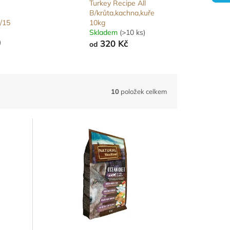
Turkey Recipe All
B/krůta,kachna,kuře
/15
10kg
Skladem
(>10 ks)
)
320 Kč
od
10
položek celkem