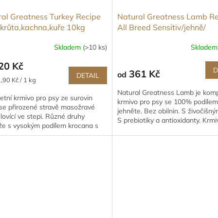
al Greatness Turkey Recipe
Natural Greatness Lamb Re
/krůta,kachna,kuře 10kg
All Breed Sensitiv/jehně/
Skladem
(>10 ks)
Sklade
20 Kč
D
361 Kč
od
DETAIL
,90 Kč / 1 kg
Natural Greatness Lamb je komp
tní krmivo pro psy ze surovin
krmivo pro psy se 100% podílem
í se přirozené stravě masožravé
jehněte. Bez obilnin. S živočišný
lovící ve stepi. Různé druhy
S prebiotiky a antioxidanty. Krm
že s vysokým podílem krocana s
barviv a aromat.
 lososa a...