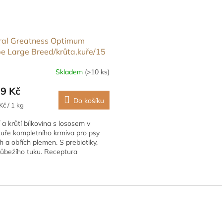
ral Greatness Optimum
e Large Breed/krůta,kuře/15
Skladem
(>10 ks)
39 Kč
Do košíku
Kč / 1 kg
 a krůtí bílkovina s lososem v
tuře kompletního krmiva pro psy
h a obřích plemen. S prebiotiky,
růbežího tuku. Receptura
soji,...
O
v
l
á
d