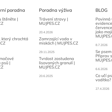
a
c
í
ární poradna
Poradna výživa
BLOG
p
r
u štěněte |
Trávení stravy |
Povinná 
CZ
MUJPES.CZ
evidence
v
července
k
jako maji
20.4.2026
y
MUJPES.
v
, který chrochtá
Zamrzající voda v
ý
.CZ
miskách | MUJPES.CZ
8.7.2026
p
Se psem
i
29.11.2025
Připrav 
s
 močové
Tvrdost zastudena
MUJPES.
u
 psů |
lisovaných granulí |
CZ
MUJPES.CZ
6.6.2026
Co učí p
20.6.2025
vodítko?
27.4.2026