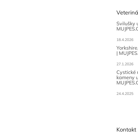
a
t
Veterin
í
Svilušky 
MUJPES.
18.4.2026
Yorkshire
| MUJPES
27.1.2026
Cystické
kameny u
MUJPES.
24.4.2025
Kontakt