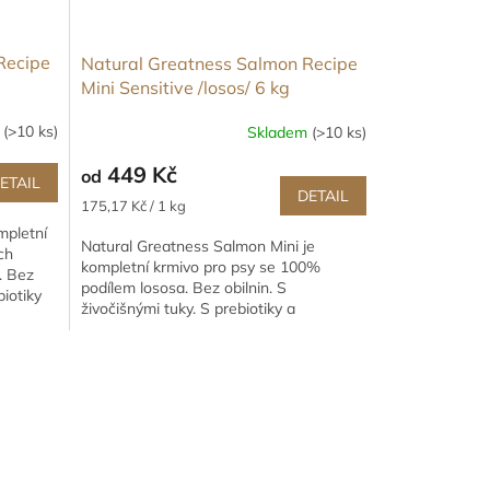
Recipe
Natural Greatness Salmon Recipe
Mini Sensitive /losos/ 6 kg
m
(>10 ks)
Skladem
(>10 ks)
449 Kč
od
ETAIL
DETAIL
Měrná
175,17 Kč / 1 kg
cena:
mpletní
Natural Greatness Salmon Mini je
ch
kompletní krmivo pro psy se 100%
. Bez
podílem lososa. Bez obilnin. S
biotiky
živočišnými tuky. S prebiotiky a
antioxidanty. Prostě krmivo pro náročné
psy...