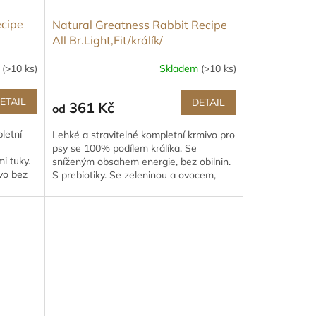
cipe
Natural Greatness Rabbit Recipe
All Br.Light,Fit/králík/
m
(>10 ks)
Skladem
(>10 ks)
ETAIL
DETAIL
361 Kč
od
letní
Lehké a stravitelné kompletní krmivo pro
psy se 100% podílem králíka. Se
mi tuky.
sníženým obsahem energie, bez obilnin.
ivo bez
S prebiotiky. Se zeleninou a ovocem,
lněným semínkem a...