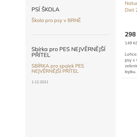
Natur
k
PSÍ ŠKOLA
Diet 
t
ů
Škola pro psy v BRNĚ
298
Měrná
149 Kč
cena:
Sbírka pro PES NEJVĚRNĚJŠÍ
PŘÍTEL
Lehce 
psy s
SBÍRKA pro spolek PES
zeleni
NEJVĚRNĚJŠÍ PŘÍTEL
lepku.
svaly a
1.12.2021