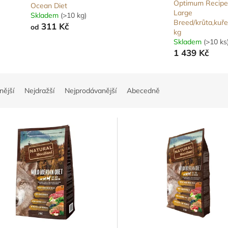
Optimum Recipe
Ocean Diet
Large
Skladem
(>10 kg)
Breed/krůta,kuře
311 Kč
od
kg
Skladem
(>10 ks
1 439 Kč
nější
Nejdražší
Nejprodávanější
Abecedně