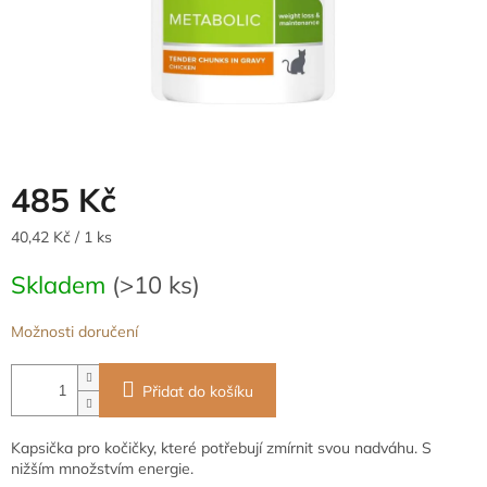
485 Kč
Měrná
40,42 Kč / 1 ks
cena:
Skladem
(>10 ks)
Možnosti doručení
Přidat do košíku
Kapsička pro kočičky, které potřebují zmírnit svou nadváhu. S
nižším množstvím energie.