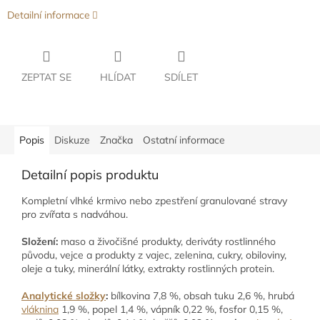
Detailní informace
ZEPTAT SE
HLÍDAT
SDÍLET
Popis
Diskuze
Značka
Ostatní informace
Detailní popis produktu
Kompletní vlhké krmivo nebo zpestření granulované stravy
pro zvířata s nadváhou.
Složení:
m
aso a živočišné produkty, deriváty rostlinného
původu, vejce a produkty z vajec, zelenina, cukry, obiloviny,
oleje a tuky, minerální látky, extrakty rostlinných protein.
Analytické složky
:
b
ílkovina 7,8 %, obsah tuku 2,6 %, hrubá
vláknina
1,9 %, popel 1,4 %, vápník 0,22 %, fosfor 0,15 %,