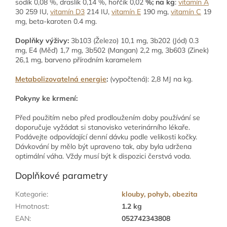
sodík 0,08 %, draslík 0,14 %, hořčík 0,02
%; na kg
:
vitamín A
30 259 IU,
vitamín D3
214 IU,
vitamín E
190 mg,
vitamín C
19
mg, beta-karoten 0.4 mg.
Doplňky výživy:
3b103 (Železo) 10,1 mg, 3b202 (Jód) 0.3
mg, E4 (Měď) 1,7 mg, 3b502 (Mangan) 2,2 mg, 3b603 (Zinek)
26,1 mg, barveno přírodním karamelem
Metabolizovatelná energie
:
(vypočtená): 2,8 MJ na kg.
Pokyny ke krmení:
Před použitím nebo před prodloužením doby používání se
doporučuje vyžádat si stanovisko veterinárního lékaře.
Podávejte odpovídající denní dávku podle velikosti kočky.
Dávkování by mělo být upraveno tak, aby byla udržena
optimální váha. Vždy musí být k dispozici čerstvá voda.
Doplňkové parametry
Kategorie
:
klouby, pohyb, obezita
Hmotnost
:
1.2 kg
EAN
:
052742343808