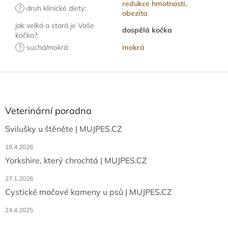
redukce hmotnosti,
?
druh klinické diety
:
obezita
jak velká a stará je Vaše
dospělá kočka
kočka?
:
?
suchá/mokrá
:
mokrá
Z
á
p
a
Veterinární poradna
t
Svilušky u štěněte | MUJPES.CZ
í
18.4.2026
Yorkshire, který chrochtá | MUJPES.CZ
27.1.2026
Cystické močové kameny u psů | MUJPES.CZ
24.4.2025