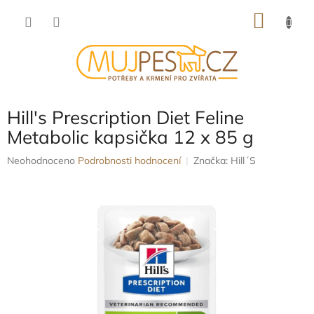
Přejít
NÁKU
na
obsah
KOŠÍK
Hill's Prescription Diet Feline
Metabolic kapsička 12 x 85 g
Průměrné
Neohodnoceno
Podrobnosti hodnocení
Značka:
Hill´S
hodnocení
produktu
je
0,0
z
5
hvězdiček.