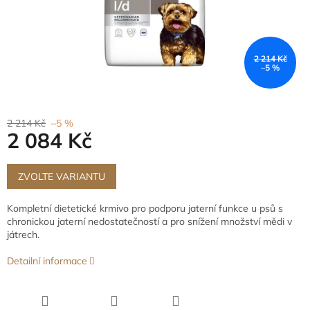
2 214 Kč
–5 %
2 214 Kč
–5 %
2 084 Kč
Měrná
cena:
ZVOLTE VARIANTU
Kompletní dietetické krmivo pro podporu jaterní funkce u psů s
chronickou jaterní nedostatečností a pro snížení množství mědi v
játrech.
Detailní informace