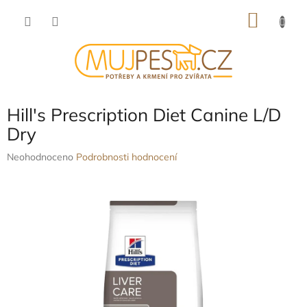
Přejít
NÁKU
na
obsah
KOŠÍK
Hill's Prescription Diet Canine L/D
Dry
Průměrné
Neohodnoceno
Podrobnosti hodnocení
hodnocení
produktu
je
0,0
z
5
hvězdiček.