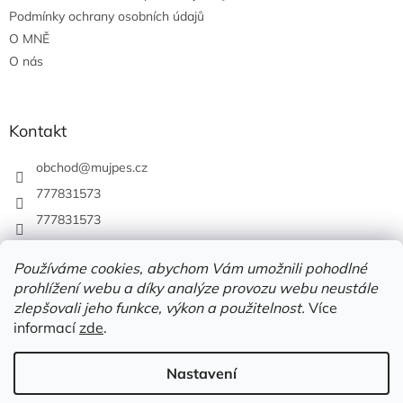
Podmínky ochrany osobních údajů
O MNĚ
O nás
Kontakt
obchod
@
mujpes.cz
777831573
777831573
Používáme cookies, abychom Vám umožnili pohodlné
prohlížení webu a díky analýze provozu webu neustále
zlepšovali jeho funkce, výkon a použitelnost.
Více
informací
zde
.
Nastavení
Vytvořil Shoptet