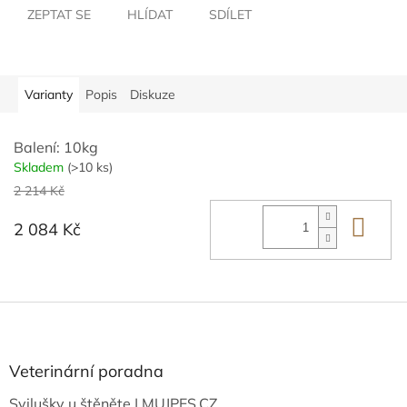
ZEPTAT SE
HLÍDAT
SDÍLET
Varianty
Popis
Diskuze
Balení: 10kg
Skladem
(>10 ks)
2 214 Kč
Do 
2 084 Kč
Z
á
p
a
Veterinární poradna
t
Svilušky u štěněte | MUJPES.CZ