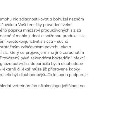
nemohu nic zdiagnostikovat a bohužel neznám
ručovala u Vaší fenečky provedení velmi
aného papírku množství produkovaných slz za
mocnění mohlo jednat o sníženou produkci slz,
ní keratokonjunctivitis sicca - suchá
dostatečným zvlhčováním povrchu oka a
 slz, který se projevuje mimo jiné zarudnutím
Provázený bývá sekundární bakteriální infekcí,
 diagnóza potvrdila, doporučila bych dlouhodobé
 lékárně či lékař může již připravené kapky
sela být dlouhodobější...Ciclosporin podporuje
yhledat veterinárního oftalmologa (většinou na