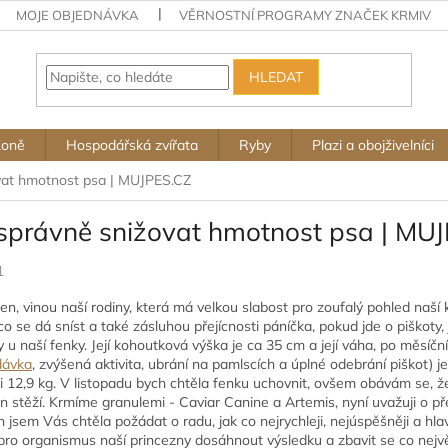
MOJE OBJEDNÁVKA
VĚRNOSTNÍ PROGRAMY ZNAČEK KRMIV
HLEDAT
Koně
Hospodářská zvířata
Ryby
Plazi a obojživelníci
vat hmotnost psa | MUJPES.CZ
 správně snižovat hmotnost psa | MU
1
en, vinou naší rodiny, která má velkou slabost pro zoufalý pohled naší 
co se dá sníst a také zásluhou přejícnosti páníčka, pokud jde o piškoty, j
u naší fenky. Její kohoutková výška je ca 35 cm a její váha, po měsíční
dávka
, zvýšená aktivita, ubrání na pamlscích a úplné odebrání piškot) 
si 12,9 kg. V listopadu bych chtěla fenku uchovnit, ovšem obávám se, ž
en stěží. Krmíme granulemi - Caviar Canine a Artemis, nyní uvažuji o p
en jsem Vás chtěla požádat o radu, jak co nejrychleji, nejúspěšněji a hl
pro organismus naší princezny dosáhnout výsledku a zbavit se co největ