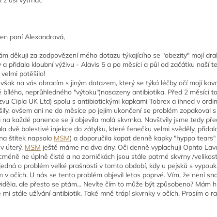
en paní Alexandrová,
ám děkuji za zodpovězení mého dotazu týkajícího se "obezity" mojí drahé
 a přidala kloubní výživu - Alavis 5 a po měsíci a půl od začátku naší 
velmi potěšilo!
 však na vás obracím s jiným dotazem, který se týká léčby očí mojí kav
é bílého, neprůhledného "výtoku")nasazeny antibiotika. Před 2 měsíci to
zvu Cipla UK Ltd) spolu s antibiotickými kapkami Tobrex a ihned v ordina
pšily, ovšem ani ne do měsíce po jejím ukončení se problém zopakoval s t
a na každé panence se jí objevila malá skvrnka. Navštvily jsme tedy p
la dvě bolestivé injekce do zátylku, které fenečku velmi svěděly, přida
(na štítek napsala
MSM
) a doporučila kapat denně kapky "hyppo tears" k
 v úterý,
MSM
ještě máme na dva dny. Oči denně vyplachuji Ophto Lav
icméně ne úplně čisté a na zorničkách jsou stále patrné skvrny /velikost
 jedná o problém velké prašnosti v tomto období, kdy u pejsků s vypou
 v očích. U nás se tento problém objevil letos poprvé. Vím, že není sn
viděla, ale přesto se ptám... Nevíte čím to může být způsobeno? Mám hr
e mi stále užívání antibiotik. Také mně trápí skvrnky v očích. Prosím o ra