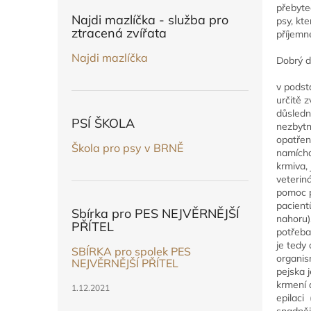
n
přebyteč
e
Najdi mazlíčka - služba pro
psy, kt
l
ztracená zvířata
příjemn
Najdi mazlíčka
Dobrý d
v podst
určitě z
důsledn
PSÍ ŠKOLA
nezbytn
opatřen
Škola pro psy v BRNĚ
namíchá
krmiva, 
veteriná
pomoc p
pacientů
Sbírka pro PES NEJVĚRNĚJŠÍ
nahoru)
PŘÍTEL
potřeba
je tedy
SBÍRKA pro spolek PES
organis
NEJVĚRNĚJŠÍ PŘÍTEL
pejska 
krmení 
1.12.2021
epilaci
snadněji