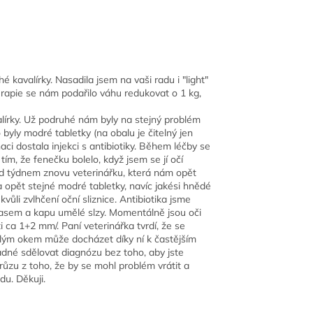
 kavalírky. Nasadila jsem na vaši radu i "light"
terapie se nám podařilo váhu redukovat o 1 kg,
alírky. Už podruhé nám byly na stejný problém
 byly modré tabletky (na obalu je čitelný jen
ci dostala injekci s antibiotiky. Během léčby se
ím, že fenečku bolelo, když jsem se jí očí
řed týdnem znovu veterinářku, která nám opět
la opět stejné modré tabletky, navíc jakési hnědé
vůli zvlhčení oční sliznice. Antibiotika jsme
asem a kapu umělé slzy. Momentálně jsou oči
i ca 1+2 mm/. Paní veterinářka tvrdí, že se
klým okem může docházet díky ní k častějším
adné sdělovat diagnózu bez toho, aby jste
ůzu z toho, že by se mohl problém vrátit a
du. Děkuji.