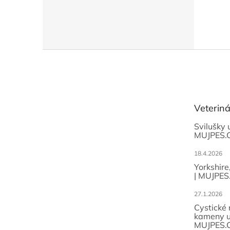
Z
á
p
a
t
Veterin
í
Svilušky 
MUJPES.
18.4.2026
Yorkshire
| MUJPES
27.1.2026
Cystické
kameny u
MUJPES.