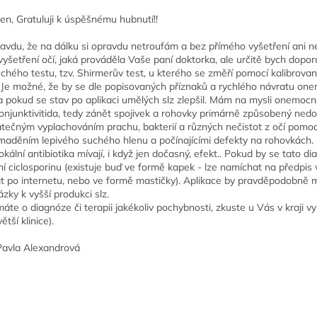
en, Gratuluji k úspěšnému hubnutí!!
avdu, že na dálku si opravdu netroufám a bez přímého vyšetření ani 
vyšetření očí, jaká prováděla Vaše paní doktorka, ale určitě bych dopo
chého testu, tzv. Shirmerův test, u kterého se změří pomocí kalibrov
 Je možné, že by se dle popisovaných příznaků a rychlého návratu one
 pokud se stav po aplikaci umělých slz zlepšil. Mám na mysli onemocně
onjunktivitida, tedy zánět spojivek a rohovky primárně způsobený ne
tečným vyplachováním prachu, bakterií a různých nečistot z očí pomocí
omaděním lepivého suchého hlenu a počínajícími defekty na rohovkách. 
lokální antibiotika mívají, i když jen dočasný, efekt.. Pokud by se tato
í ciclosporinu (existuje buď ve formě kapek - lze namíchat na předpis v
t po internetu, nebo ve formě mastičky). Aplikace by pravděpodobně mu
ázky k vyšší produkci slz.
áte o diagnóze či terapii jakékoliv pochybnosti, zkuste u Vás v kraji v
ětší klinice).
avla Alexandrová