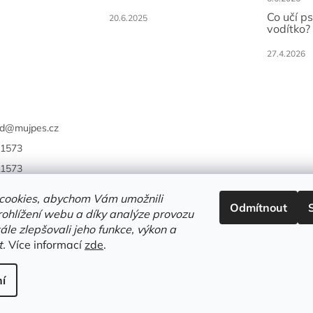
Co učí p
20.6.2025
vodítko?
27.4.2026
d
@
mujpes.cz
1573
1573
cookies, abychom Vám umožnili
Odmítnout
ohlížení webu a díky analýze provozu
le zlepšovali jeho funkce, výkon a
t.
Více informací
zde
.
í
.