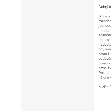
Dobrý d
Máte pr
rozsah 
jednodu
minutu.
zejména
keratok
nedosta
očí, hr
proto i 
podáván
objedna
slzné žl
Pokud m
nějaké v
MVDr. P