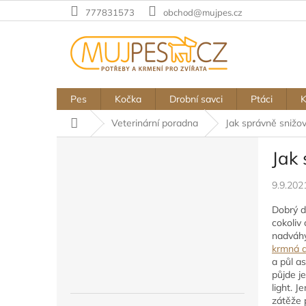
Přejít
777831573
obchod@mujpes.cz
na
obsah
Pes
Kočka
Drobní savci
Ptáci
Domů
Veterinární poradna
Jak správně snižo
P
Jak
o
s
9.9.202
t
r
Dobrý d
a
cokoliv 
n
nadváhy 
n
krmná 
a půl a
í
půjde j
p
light. J
a
zátěže 