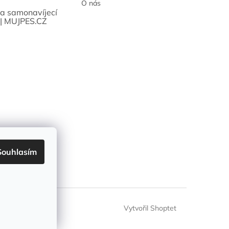
O nás
sa samonavíjecí
 | MUJPES.CZ
Souhlasím
Vytvořil Shoptet