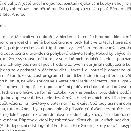
né váhy. A ještě prosím o jedno... existují nějaké ušní kapky nebo jiný
erý by zabraňoval nadměrnému růstu chloupků v uších psa? Předem děku
é léto. Andrea
en,
atě jste již začali velice dobře, vzhledem k tomu, že hmotnost klesá, m
volila energeticky méně bohaté granule, tedy light verzi těch, které již 
ější, pak je vhodné zvolit i light pamlsky - většina renomovaných výro
á dostatečná a pravidelná pohybová aktivita fenky. Pokud by ubývání 
í, můžete vyzkoušet některou z veterinárních redukčních diet - používa
ny, tak aby pes neměl pocit hladu a zároveň nepřijímal nadbytečné kalor
jedná se v podstatě o léčebnou dietu, takže i její použití je omezeno ja
rní lékař. Jako součást programu hubnutí lze k dietním opatřením a větší
ři hubnutí, ne však současně s veterinární redukční dietou, ale s ligh
 - opravdu fungují, jen je po skončení podávání dále nutné dodržovat di
. Jedná se o léčivo ve formě roztoku, který je pejskovi pravidelně podá
 jednak upravovat dávku dle dosažených hmotnostních úbytků a jednak s
 opět vázáno na návštěvy u veterinárního lékaře. Což tedy asi není úpl
mu, tuto možnost bych ponechala až při vyčerpání všech ostatních mož
je nejdůležitějším faktorem domluva v rodině, aby každý člen domácno
a venčení. Přípravek, který by zabraňoval růstu chlupů v uších neexistu
 (Pudr depilační adstringentní Ear Fresh Bio-Groom), který do uší nasype
 z uší vytrhat.