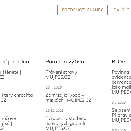
PŘEDCHOZÍ ČLÁNEK
DALŠÍ Č
ární poradna
Poradna výživa
BLOG
u štěněte |
Trávení stravy |
Povinná 
CZ
MUJPES.CZ
evidence
července
jako maji
20.4.2026
MUJPES.
, který chrochtá
Zamrzající voda v
.CZ
miskách | MUJPES.CZ
8.7.2026
Se psem
29.11.2025
Připrav 
 močové
Tvrdost zastudena
MUJPES.
 psů |
lisovaných granulí |
CZ
MUJPES.CZ
6.6.2026