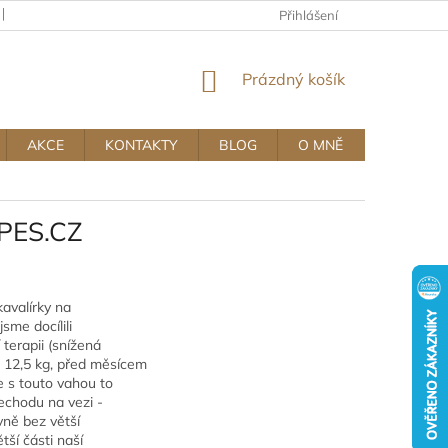
KAMENNÝ OBCHOD
OBCHODNÍ A REKLAMAČNÍ PODMÍNKY MUJ
Přihlášení
NÁKUPNÍ
Prázdný košík
KOŠÍK
AKCE
KONTAKTY
BLOG
O MNĚ
JPES.CZ
kavalírky na
sme docílili
 terapii (snížená
je 12,5 kg, před měsícem
e s touto vahou to
řechodu na vezi -
avně bez větší
ší části naší