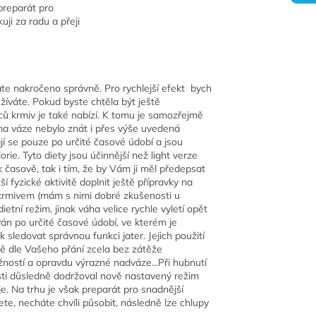
 preparát pro
ji za radu a přeji
áte nakročeno správně. Pro rychlejší efekt bych
užíváte. Pokud byste chtěla být ještě
bců krmiv je také nabízí. K tomu je samozřejmě
na váze nebylo znát i přes výše uvedená
jí se pouze po určité časové údobí a jsou
ie. Tyto diety jsou účinnější než light verze
k časově, tak i tím, že by Vám ji měl předepsat
 fyzické aktivitě doplnit ještě přípravky na
t krmivem (mám s nimi dobré zkušenosti u
etní režim, jinak váha velice rychle vyletí opět
ván po určité časové údobí, ve kterém je
ledovat správnou funkci jater. Jejich použití
ně dle Vašeho přání zcela bez zátěže
ností a opravdu výrazné nadváze...Při hubnutí
sti důsledně dodržoval nově nastavený režim
je. Na trhu je však preparát pro snadnější
te, necháte chvíli působit, následně lze chlupy