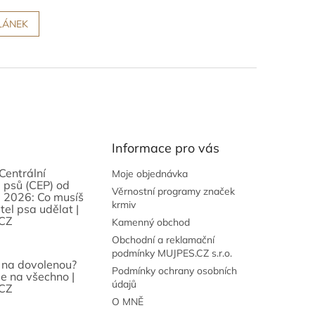
LÁNEK
Informace pro vás
Centrální
Moje objednávka
 psů (CEP) od
Věrnostní programy značek
 2026: Co musíš
krmiv
tel psa udělat |
CZ
Kamenný obchod
Obchodní a reklamační
podmínky MUJPES.CZ s.r.o.
 na dovolenou?
Podmínky ochrany osobních
se na všechno |
údajů
CZ
O MNĚ