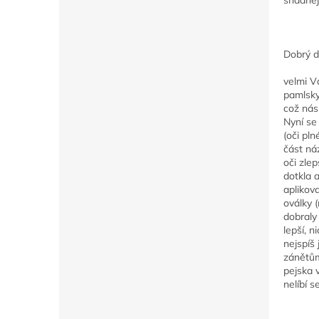
Dobrý d
velmi V
pamlsky
což nás 
Nyní se
(oči pln
část ná
oči zle
dotkla 
aplikova
oválky 
dobraly
lepší, n
nejspíš
zánětům
pejska 
nelíbí s