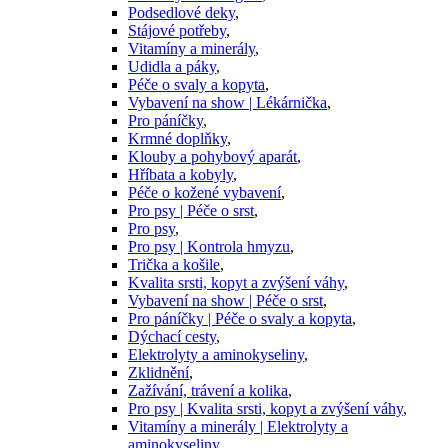
Podsedlové deky
,
Stájové potřeby
,
Vitamíny a minerály
,
Udidla a páky
,
Péče o svaly a kopyta
,
Vybavení na show | Lékárnička
,
Pro páníčky
,
Krmné doplňky
,
Klouby a pohybový aparát
,
Hříbata a kobyly
,
Péče o kožené vybavení
,
Pro psy | Péče o srst
,
Pro psy
,
Pro psy | Kontrola hmyzu
,
Trička a košile
,
Kvalita srsti, kopyt a zvýšení váhy
,
Vybavení na show | Péče o srst
,
Pro páníčky | Péče o svaly a kopyta
,
Dýchací cesty
,
Elektrolyty a aminokyseliny
,
Zklidnění
,
Zažívání, trávení a kolika
,
Pro psy | Kvalita srsti, kopyt a zvýšení váhy
,
Vitamíny a minerály | Elektrolyty a
aminokyseliny
,