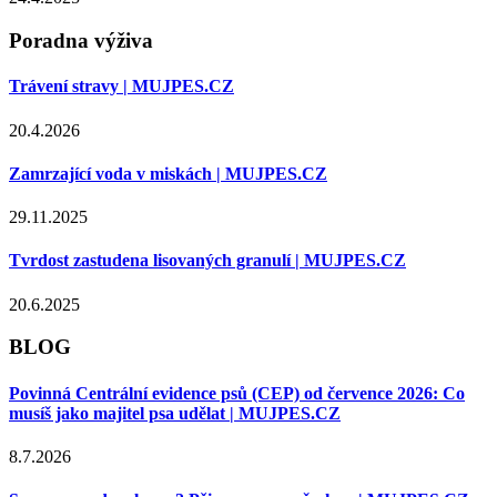
Poradna výživa
Trávení stravy | MUJPES.CZ
20.4.2026
Zamrzající voda v miskách | MUJPES.CZ
29.11.2025
Tvrdost zastudena lisovaných granulí | MUJPES.CZ
20.6.2025
BLOG
Povinná Centrální evidence psů (CEP) od července 2026: Co
musíš jako majitel psa udělat | MUJPES.CZ
8.7.2026