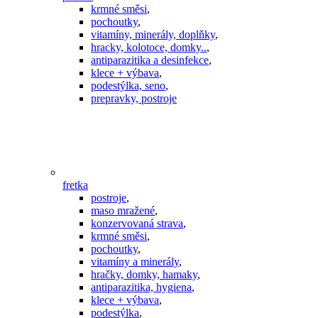
krmné směsi
,
pochoutky
,
vitamíny, minerály, doplňky
,
hracky, kolotoce, domky..
,
antiparazitika a desinfekce
,
klece + výbava
,
podestýlka, seno
,
prepravky, postroje
fretka
postroje
,
maso mražené
,
konzervovaná strava
,
krmné směsi
,
pochoutky
,
vitamíny a minerály
,
hračky, domky, hamaky
,
antiparazitika, hygiena
,
klece + výbava
,
podestýlka
,