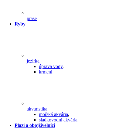
prase
Ryby
jezírka
úprava vody
,
krmení
akvaristika
mořská akvária
,
sladkovodní akvária
Plazi a obojživelníci