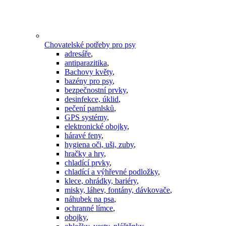
Chovatelské potřeby pro psy
adresáře
,
antiparazitika
,
Bachovy květy
,
bazény pro psy
,
bezpečnostní prvky
,
desinfekce, úklid
,
pečení pamlsků
,
GPS systémy
,
elektronické obojky
,
háravé feny
,
hygiena oči, uši, zuby
,
hračky a hry
,
chladící prvky
,
chladící a výhřevné podložky
,
klece, ohrádky, bariéry
,
misky, láhev, fontány, dávkovače
,
náhubek na psa
,
ochranné límce
,
obojky
,