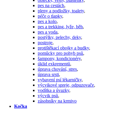
oblečky, vesty, pláštěnky
,
pes na cestách
,
pleny a podložky, toalety
,
péče o tlapky
,
pes a kolo
,
pes a trekking, lyže, běh
,
pes a voda
,
postýlky, pelechy, deky
,
postroje
,
protištěkací obojky a budky
,
pomůcky pro pohyb psů
,
šampony, kondicionéry
,
úklid exkrementů
,
úprava chování, stres
,
úprava srsti
,
vybavení psí lékarničky
,
výcvikové spreje, odpuzovače
,
vodítka a úvazky
,
výcvik psů
,
zásobníky na krmivo
Kočka