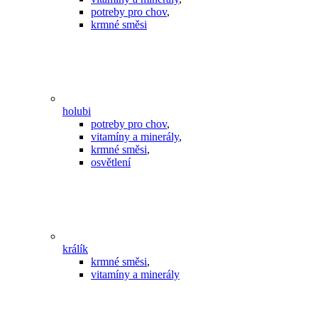
potreby pro chov
,
krmné směsi
holubi
potreby pro chov
,
vitamíny a minerály
,
krmné směsi
,
osvětlení
králík
krmné směsi
,
vitamíny a minerály