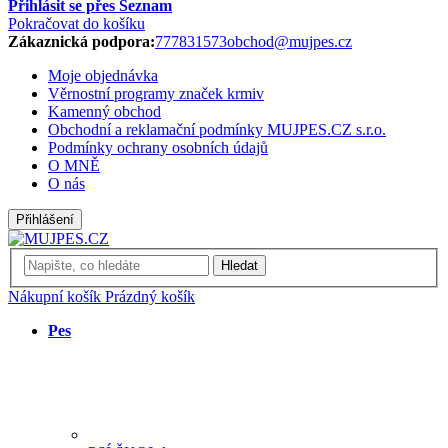
Přihlásit se přes Seznam
Pokračovat do košíku
Zákaznická podpora:
777831573
obchod@mujpes.cz
Moje objednávka
Věrnostní programy značek krmiv
Kamenný obchod
Obchodní a reklamační podmínky MUJPES.CZ s.r.o.
Podmínky ochrany osobních údajů
O MNĚ
O nás
Přihlášení
Hledat
Nákupní košík
Prázdný košík
Pes