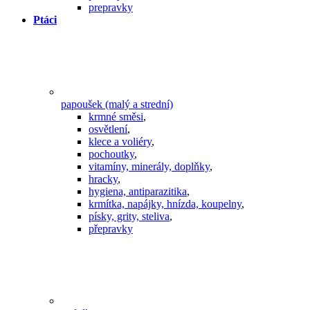
prepravky
Ptáci
papoušek (malý a strední)
krmné směsi
,
osvětlení
,
klece a voliéry
,
pochoutky
,
vitamíny, minerály, doplňky
,
hracky
,
hygiena, antiparazitika
,
krmítka, napájky, hnízda, koupelny
,
písky, grity, steliva
,
přepravky