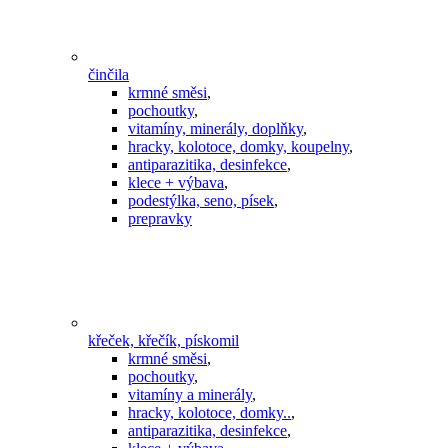
činčila
krmné směsi
,
pochoutky
,
vitamíny, minerály, doplňky
,
hracky, kolotoce, domky, koupelny
,
antiparazitika, desinfekce
,
klece + výbava
,
podestýlka, seno, písek
,
prepravky
křeček, křečík, pískomil
krmné směsi
,
pochoutky
,
vitamíny a minerály
,
hracky, kolotoce, domky..
,
antiparazitika, desinfekce
,