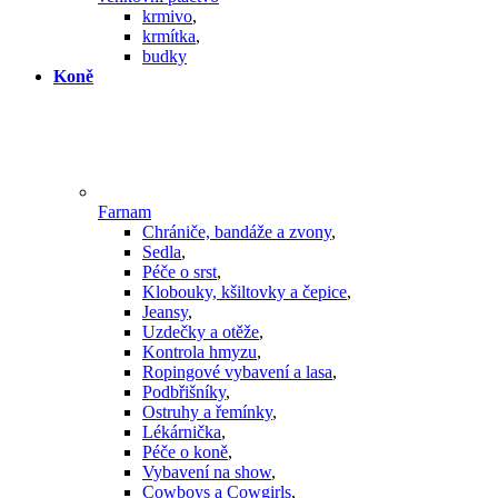
krmivo
,
krmítka
,
budky
Koně
Farnam
Chrániče, bandáže a zvony
,
Sedla
,
Péče o srst
,
Klobouky, kšiltovky a čepice
,
Jeansy
,
Uzdečky a otěže
,
Kontrola hmyzu
,
Ropingové vybavení a lasa
,
Podbřišníky
,
Ostruhy a řemínky
,
Lékárnička
,
Péče o koně
,
Vybavení na show
,
Cowboys a Cowgirls
,