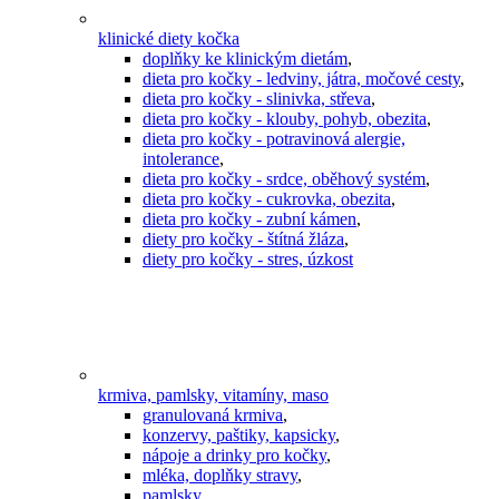
klinické diety kočka
doplňky ke klinickým dietám
,
dieta pro kočky - ledviny, játra, močové cesty
,
dieta pro kočky - slinivka, střeva
,
dieta pro kočky - klouby, pohyb, obezita
,
dieta pro kočky - potravinová alergie,
intolerance
,
dieta pro kočky - srdce, oběhový systém
,
dieta pro kočky - cukrovka, obezita
,
dieta pro kočky - zubní kámen
,
diety pro kočky - štítná žláza
,
diety pro kočky - stres, úzkost
krmiva, pamlsky, vitamíny, maso
granulovaná krmiva
,
konzervy, paštiky, kapsicky
,
nápoje a drinky pro kočky
,
mléka, doplňky stravy
,
pamlsky
,