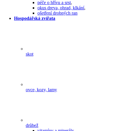
péče o hřívu a srst
,
okus dreva, ohrad, klkání
,
ošetření drobných ran
Hospodářská zvířata
skot
ovce, kozy, lamy
drůbež
vitamíny a minerály
,