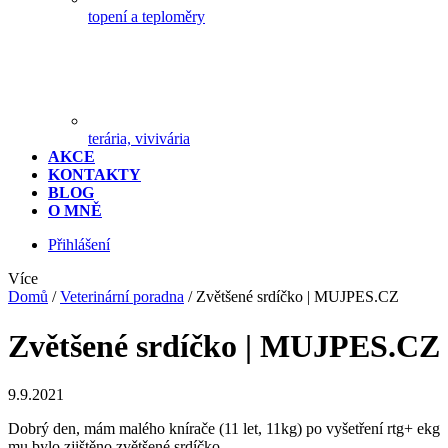
topení a teploměry
terária, vivivária
AKCE
KONTAKTY
BLOG
O MNĚ
Přihlášení
Více
Domů
/
Veterinární poradna
/
Zvětšené srdíčko | MUJPES.CZ
Zvětšené srdíčko | MUJPES.CZ
9.9.2021
Dobrý den, mám malého knírače (11 let, 11kg) po vyšetření rtg+ ekg
mu bylo zjištěno zvětšené srdíčko