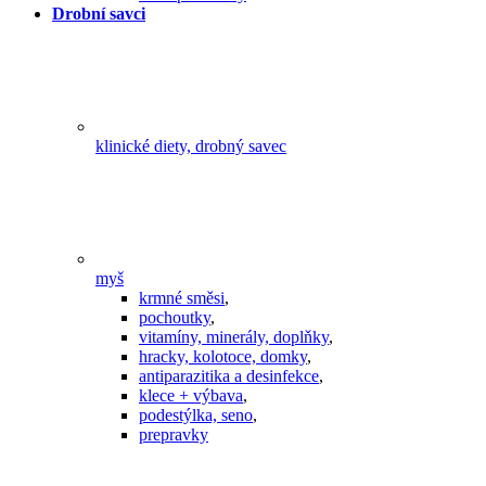
Drobní savci
klinické diety, drobný savec
myš
krmné směsi
,
pochoutky
,
vitamíny, minerály, doplňky
,
hracky, kolotoce, domky
,
antiparazitika a desinfekce
,
klece + výbava
,
podestýlka, seno
,
prepravky