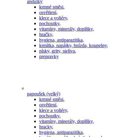
andulky
krmné směsi
,
osvětlení
,
klece a voliéry
,
pochoutky
,
vitamíny, minerály, doplňky
,
hračky
,
hygiena, antiparazitika
,
krmítka, napájky, hnízda, koupelny
,
písky, grity, steliva
,
prepravky
papoušek (velký)
krmné směsi
,
osvětlení
,
klece a voliéry
,
pochoutky
,
vitamíny, minerály, doplňky
,
hracky
,
hygiena, antiparazitika
,