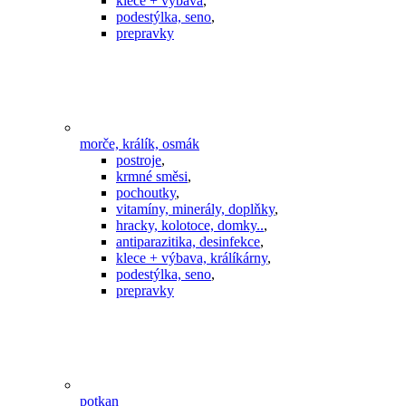
klece + výbava
,
podestýlka, seno
,
prepravky
morče, králík, osmák
postroje
,
krmné směsi
,
pochoutky
,
vitamíny, minerály, doplňky
,
hracky, kolotoce, domky..
,
antiparazitika, desinfekce
,
klece + výbava, králíkárny
,
podestýlka, seno
,
prepravky
potkan