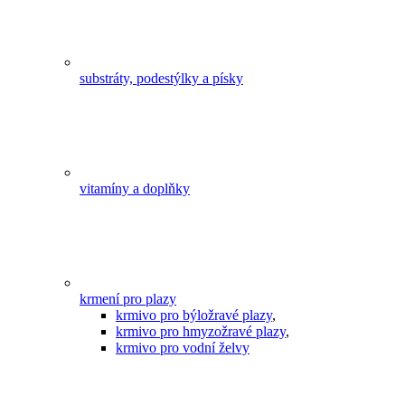
substráty, podestýlky a písky
vitamíny a doplňky
krmení pro plazy
krmivo pro býložravé plazy
,
krmivo pro hmyzožravé plazy
,
krmivo pro vodní želvy