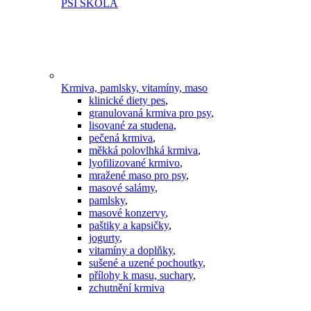
PSÍ ŠKOLA
Krmiva, pamlsky, vitamíny, maso
klinické diety pes
,
granulovaná krmiva pro psy
,
lisované za studena
,
pečená krmiva
,
měkká polovlhká krmiva
,
lyofilizované krmivo
,
mražené maso pro psy
,
masové salámy
,
pamlsky
,
masové konzervy
,
paštiky a kapsičky
,
jogurty
,
vitamíny a doplňky
,
sušené a uzené pochoutky
,
přílohy k masu, suchary
,
zchutnění krmiva