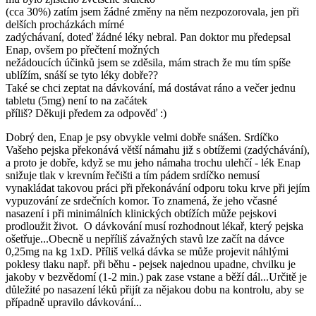
(cca 30%) zatím jsem žádné změny na něm nezpozorovala, jen při
delších procházkách mírné
zadýchávaní, doteď žádné léky nebral. Pan doktor mu předepsal
Enap, ovšem po přečtení možných
nežádoucích účinků jsem se zděsila, mám strach že mu tím spíše
ublížím, snáší se tyto léky dobře??
Také se chci zeptat na dávkování, má dostávat ráno a večer jednu
tabletu (5mg) není to na začátek
příliš? Děkuji předem za odpověď :)
Dobrý den, Enap je psy obvykle velmi dobře snášen. Srdíčko
Vašeho pejska překonává větší námahu již s obtížemi (zadýchávání),
a proto je dobře, když se mu jeho námaha trochu ulehčí - lék Enap
snižuje tlak v krevním řečišti a tím pádem srdíčko nemusí
vynakládat takovou práci při překonávání odporu toku krve při jejím
vypuzování ze srdečních komor. To znamená, že jeho včasné
nasazení i při minimálních klinických obtížích může pejskovi
prodloužit život. O dávkování musí rozhodnout lékař, který pejska
ošetřuje...Obecně u nepříliš závažných stavů lze začít na dávce
0,25mg na kg 1xD. Příliš velká dávka se může projevit náhlými
poklesy tlaku např. při běhu - pejsek najednou upadne, chvilku je
jakoby v bezvědomí (1-2 min.) pak zase vstane a běží dál...Určitě je
důležité po nasazení léků přijít za nějakou dobu na kontrolu, aby se
případně upravilo dávkování...