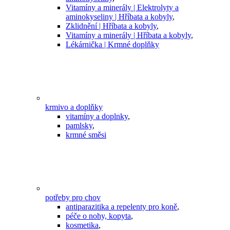
Vitamíny a minerály | Elektrolyty a
aminokyseliny | Hříbata a kobyly
,
Zklidnění | Hříbata a kobyly
,
Vitamíny a minerály | Hříbata a kobyly
,
Lékárnička | Krmné doplňky
krmivo a doplňky
vitamíny a doplnky
,
pamlsky
,
krmné směsi
potřeby pro chov
antiparazitika a repelenty pro koně
,
péče o nohy, kopyta
,
kosmetika
,