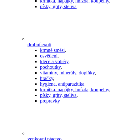
krmítka, napájky, hnízda, koupelny
,
písky, grity, steliva
drobní exoti
krmné směsi
,
osvětlení
,
klece a voliéry
,
pochoutky
,
vitamíny, minerály, doplňky
,
hračky
,
hygiena, antiparazitika
,
krmítka, napájky, hnízda, koupelny
,
písky, grity, steliva
,
prepravky
venkovní ptactvo