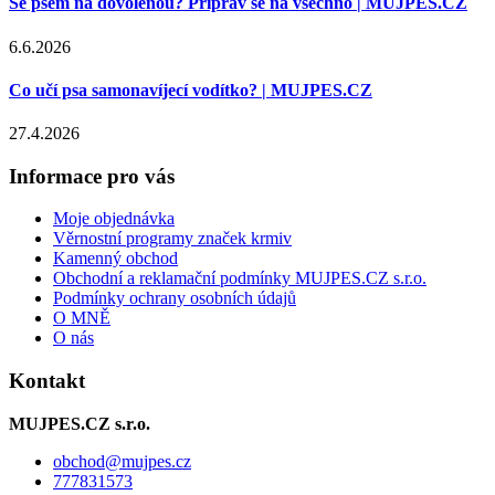
Se psem na dovolenou? Připrav se na všechno | MUJPES.CZ
6.6.2026
Co učí psa samonavíjecí vodítko? | MUJPES.CZ
27.4.2026
Informace pro vás
Moje objednávka
Věrnostní programy značek krmiv
Kamenný obchod
Obchodní a reklamační podmínky MUJPES.CZ s.r.o.
Podmínky ochrany osobních údajů
O MNĚ
O nás
Kontakt
MUJPES.CZ s.r.o.
obchod
@
mujpes.cz
777831573