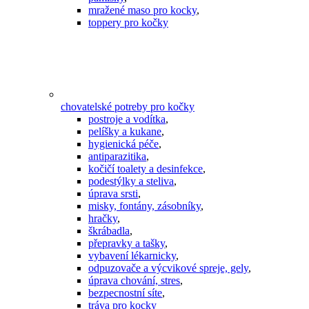
mražené maso pro kocky
,
toppery pro kočky
chovatelské potreby pro kočky
postroje a vodítka
,
pelíšky a kukane
,
hygienická péče
,
antiparazitika
,
kočičí toalety a desinfekce
,
podestýlky a steliva
,
úprava srsti
,
misky, fontány, zásobníky
,
hračky
,
škrábadla
,
přepravky a tašky
,
vybavení lékarnicky
,
odpuzovače a výcvikové spreje, gely
,
úprava chování, stres
,
bezpecnostní síte
,
tráva pro kocky