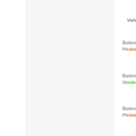
chrupa
Vari
Balen
Předob
Balen
Sklad
Balen
Předob