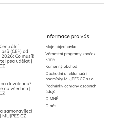
Informace pro vás
Centrální
Moje objednávka
 psů (CEP) od
Věrnostní programy značek
 2026: Co musíš
krmiv
tel psa udělat |
CZ
Kamenný obchod
Obchodní a reklamační
podmínky MUJPES.CZ s.r.o.
 na dovolenou?
Podmínky ochrany osobních
se na všechno |
údajů
CZ
O MNĚ
O nás
sa samonavíjecí
 | MUJPES.CZ