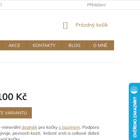
KAMENNÝ OBCHOD
OBCHODNÍ A REKLAMAČNÍ PODMÍNKY MUJ
Přihlášení
NÁKUPNÍ
Prázdný košík
KOŠÍK
AKCE
KONTAKTY
BLOG
O MNĚ
100 Kč
TE VARIANTU
-minerální
doplněk
pro kočky
s taurinem
. Podpora
ývoje, pevnosti kostí, krásné srsti a celkové dobré
vojí kočky.