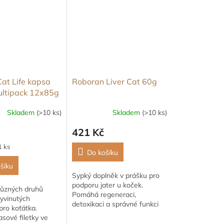
Cat Life kapsa
Roboran Liver Cat 60g
ultipack 12x85g
Skladem
(>10 ks)
Skladem
(>10 ks)
421 Kč
1 ks
Do košíku
šíku
Sypký doplněk v prášku pro
podporu jater u koček.
různých druhů
Pomáhá regeneraci,
yvinutých
detoxikaci a správné funkci
pro koťátka.
metabolismu.
sové filetky ve