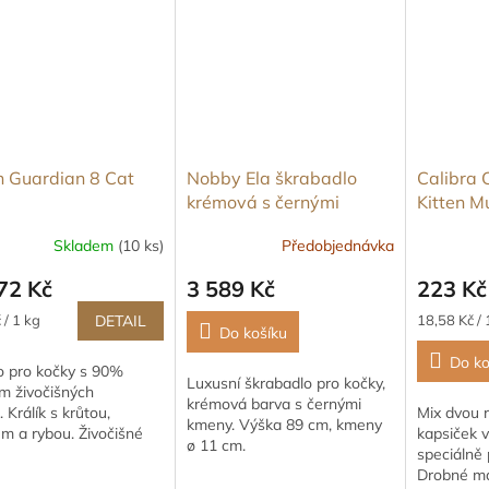
n Guardian 8 Cat
Nobby Ela škrabadlo
Calibra 
krémová s černými
Kitten M
kmeny 89cm
Skladem
(10 ks)
Předobjednávka
72 Kč
3 589 Kč
223 Kč
Měrná
 / 1 kg
DETAIL
18,58 Kč / 
Do košíku
cena:
Do ko
o pro kočky s 90%
Luxusní škrabadlo pro kočky,
m živočišných
krémová barva s černými
. Králík s krůtou,
Mix dvou 
kmeny. Výška 89 cm, kmeny
m a rybou. Živočišné
kapsiček v
ø 11 cm.
 jsou dodávány v podílu
speciálně 
řisti (svalovina, kosti,
Drobné ma