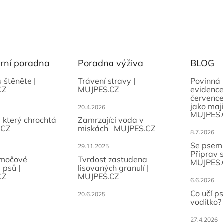
ární poradna
Poradna výživa
BLOG
u štěněte |
Trávení stravy |
Povinná 
CZ
MUJPES.CZ
evidence
července
jako maji
20.4.2026
MUJPES.
, který chrochtá
Zamrzající voda v
.CZ
miskách | MUJPES.CZ
8.7.2026
Se psem
29.11.2025
Připrav 
 močové
Tvrdost zastudena
MUJPES.
 psů |
lisovaných granulí |
CZ
MUJPES.CZ
6.6.2026
Co učí p
20.6.2025
vodítko?
27.4.2026