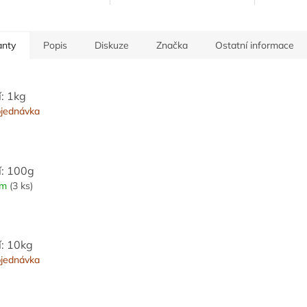
vky i...
vlastní šť
anty
Popis
Diskuze
Značka
Ostatní informace
í: 1kg
jednávka
í: 100g
em
(3 ks)
í: 10kg
jednávka