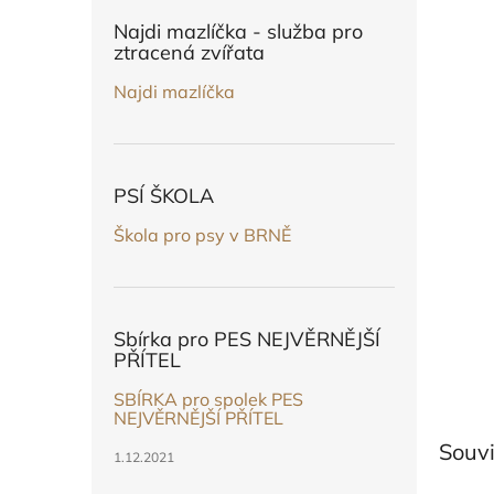
n
e
Najdi mazlíčka - služba pro
l
ztracená zvířata
Najdi mazlíčka
PSÍ ŠKOLA
Škola pro psy v BRNĚ
Sbírka pro PES NEJVĚRNĚJŠÍ
PŘÍTEL
SBÍRKA pro spolek PES
NEJVĚRNĚJŠÍ PŘÍTEL
Souvi
1.12.2021