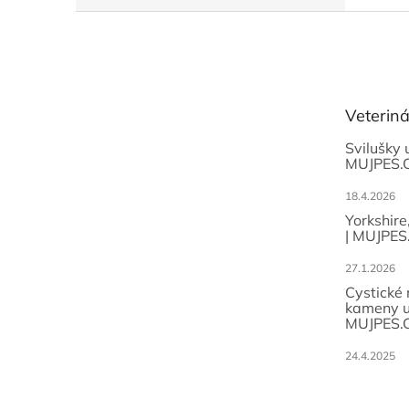
Z
á
p
a
t
Veterin
í
Svilušky 
MUJPES.
18.4.2026
Yorkshire
| MUJPES
27.1.2026
Cystické
kameny u
MUJPES.
24.4.2025