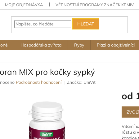
MOJE OBJEDNÁVKA
VĚRNOSTNÍ PROGRAMY ZNAČEK KRMIV
HLEDAT
Koně
Hospodářská zvířata
Ryby
Plazi a obojživelníci
oran MIX pro kočky sypký
né
noceno
Podrobnosti hodnocení
Značka:
UniVit
ení
od
u
Měrná
cena:
ZVOL
ek.
Vitamíno
růstu a v
kondice t