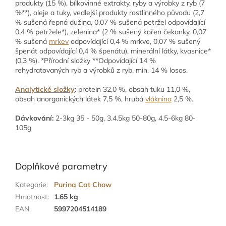
produkty (15 %), bílkovinné extrakty, ryby a výrobky z ryb (7
%**), oleje a tuky, vedlejší produkty rostlinného původu (2,7
% sušená řepná dužina, 0,07 % sušená petržel odpovídající
0,4 % petržele*), zelenina* (2 % sušený kořen čekanky, 0,07
% sušená
mrkev
odpovídající 0,4 % mrkve, 0,07 % sušený
špenát odpovídající 0,4 % špenátu), minerální látky, kvasnice*
(0,3 %). *Přírodní složky **Odpovídající 14 %
rehydratovaných ryb a výrobků z ryb, min. 14 % losos.
Analytické složky
:
protein 32,0 %, obsah tuku 11,0 %,
obsah anorganických látek 7,5 %, hrubá
vláknina
2,5 %.
Dávkování:
2-3kg 35 - 50g, 3.4.5kg 50-80g, 4.5-6kg 80-
105g
Doplňkové parametry
Kategorie
:
Purina Cat Chow
Hmotnost
:
1.65 kg
EAN
:
5997204514189