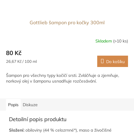
Gottlieb šampon pro kočky 300ml
Skladem
(>10 ks)
80 Kč
Měrná
26,67 Kč / 100 ml
Do košíku
cena:
Šampon pro všechny typy kočičí srsti. Zvláčňuje a zjemňuje,
norkový olej v šamponu usnadňuje rozčesávání.
Popis
Diskuze
Detailní popis produktu
Složení:
obiloviny (44 % celozrnné*), maso a živočišné