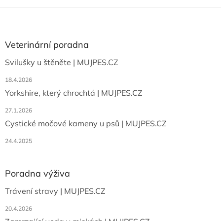
Z
á
p
a
Veterinární poradna
t
Svilušky u štěněte | MUJPES.CZ
í
18.4.2026
Yorkshire, který chrochtá | MUJPES.CZ
27.1.2026
Cystické močové kameny u psů | MUJPES.CZ
24.4.2025
Poradna výživa
Trávení stravy | MUJPES.CZ
20.4.2026