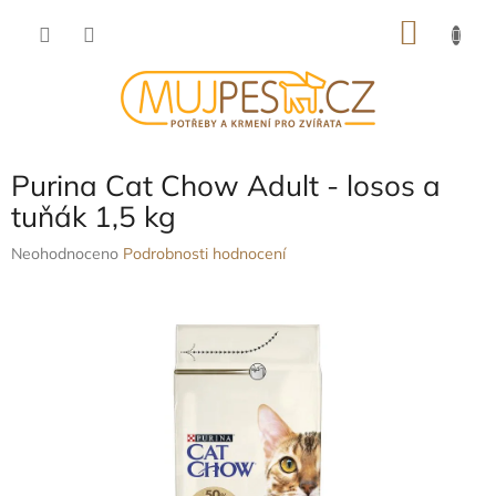
Přejít
NÁKU
na
obsah
KOŠÍK
Purina Cat Chow Adult - losos a
tuňák 1,5 kg
Průměrné
Neohodnoceno
Podrobnosti hodnocení
hodnocení
produktu
je
0,0
z
5
hvězdiček.