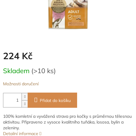
224 Kč
Měrná
Skladem
(>10 ks)
cena:
Možnosti doručení
Přidat do košíku
100% komletní a vyvážená strava pro kočky s průměrnou tělesnou
aktivitou. Připraveno z vysoce kvalitního tuňáka, lososa, bylin a
zeleniny.
Detailní informace