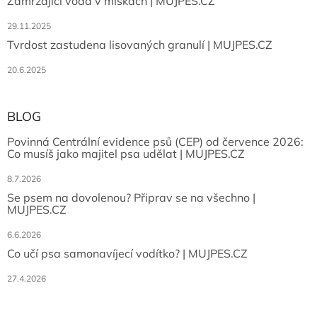
Zamrzající voda v miskách | MUJPES.CZ
29.11.2025
Tvrdost zastudena lisovaných granulí | MUJPES.CZ
20.6.2025
BLOG
Povinná Centrální evidence psů (CEP) od července 2026:
Co musíš jako majitel psa udělat | MUJPES.CZ
8.7.2026
Se psem na dovolenou? Připrav se na všechno |
MUJPES.CZ
6.6.2026
Co učí psa samonavíjecí vodítko? | MUJPES.CZ
27.4.2026