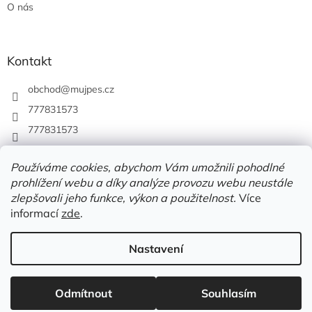
O nás
Kontakt
obchod
@
mujpes.cz
777831573
777831573
Používáme cookies, abychom Vám umožnili pohodlné
prohlížení webu a díky analýze provozu webu neustále
zlepšovali jeho funkce, výkon a použitelnost.
Více
informací
zde
.
Nastavení
Vytvořil Shoptet
Odmítnout
Souhlasím
Copyright 2026
MUJPES.CZ
. Všechna práva vyhrazena.