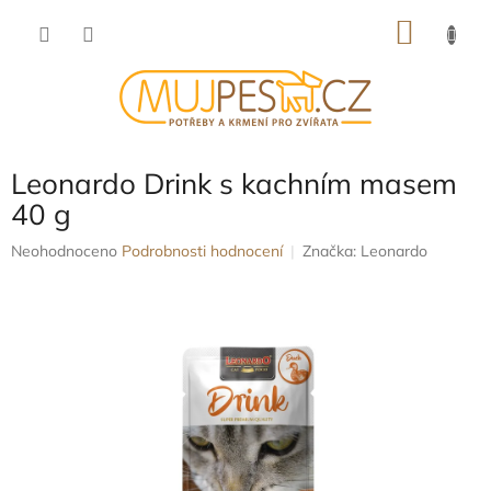
Přejít
NÁKU
na
obsah
KOŠÍK
Leonardo Drink s kachním masem
40 g
Průměrné
Neohodnoceno
Podrobnosti hodnocení
Značka:
Leonardo
hodnocení
produktu
je
0,0
z
5
hvězdiček.