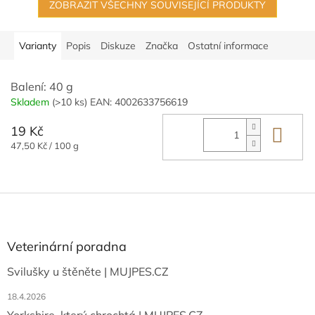
ZOBRAZIT VŠECHNY SOUVISEJÍCÍ PRODUKTY
Varianty
Popis
Diskuze
Značka
Ostatní informace
Balení: 40 g
Skladem
(>10 ks)
EAN:
4002633756619
19 Kč
Do 
Měrná
47,50 Kč / 100 g
cena:
Z
á
p
a
Veterinární poradna
t
Svilušky u štěněte | MUJPES.CZ
í
18.4.2026
Yorkshire, který chrochtá | MUJPES.CZ