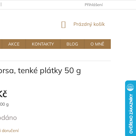
KAMENNÝ OBCHOD
OBCHODNÍ A REKLAMAČNÍ PODMÍNKY MUJ
Přihlášení
NÁKUPNÍ
Prázdný košík
KOŠÍK
AKCE
KONTAKTY
BLOG
O MNĚ
a, tenké plátky 50 g
Kč
100 g
odáno
 doručení