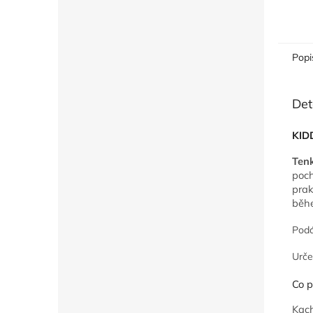
Popi
Det
KID
Tenk
poch
pra
běhe
Podá
Urče
Co p
Kach