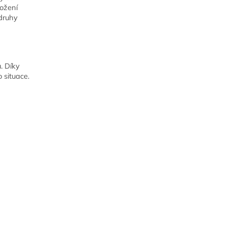
ožení
 druhy
. Díky
 situace.