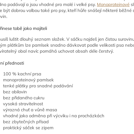
no podávají a jsou vhodné pro malé i velké psy.
Monoproteinové
sl
 být dobrou volbou také pro psy, kteří hůře snášejí některé běžné
vin.
řinese tobě jako majiteli
síš luštit dlouhý seznam složek. V sáčku najdeš jen čistou surovinu
ým plátkům lze pamlsek snadno dávkovat podle velikosti psa nebo
íratelný obal navíc pomáhá uchovat obsah déle čerstvý.
ní přednosti
100 % kachní prsa
monoproteinový pamlsek
tenké plátky pro snadné podávání
bez obilovin
bez přidaného cukru
vysoká stravitelnost
výrazná chuť a vůně masa
vhodné jako odměna při výcviku i na procházkách
bez zbytečných přísad
praktický sáček se zipem