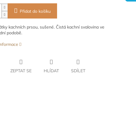
Přidat do košíku
átky kachních prsou, sušené. Čistá kachní svalovina ve
odní podobě.
 informace
ZEPTAT SE
HLÍDAT
SDÍLET