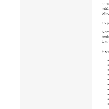
snad
může
bílko
Co p
Nemu
tenk
Uzav
Hlav