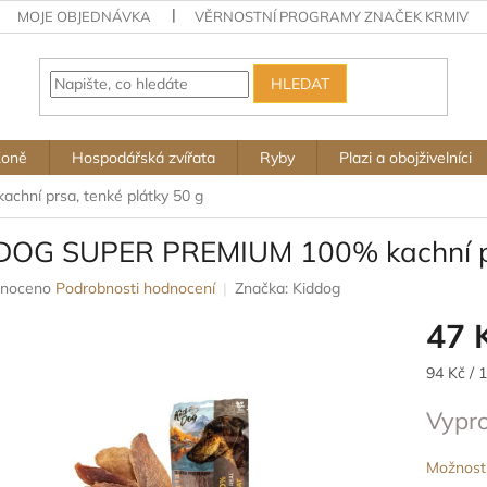
MOJE OBJEDNÁVKA
VĚRNOSTNÍ PROGRAMY ZNAČEK KRMIV
HLEDAT
Koně
Hospodářská zvířata
Ryby
Plazi a obojživelníci
ní prsa, tenké plátky 50 g
DOG SUPER PREMIUM 100% kachní prs
né
noceno
Podrobnosti hodnocení
Značka:
Kiddog
ení
47 
u
Měrná
94 Kč / 
cena:
Vypr
ek.
Možnosti