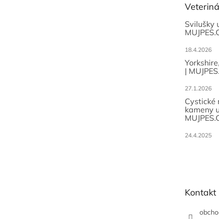
Veterin
í
Svilušky 
MUJPES.
18.4.2026
Yorkshire
| MUJPES
27.1.2026
Cystické
kameny u
MUJPES.
24.4.2025
Kontakt
obcho