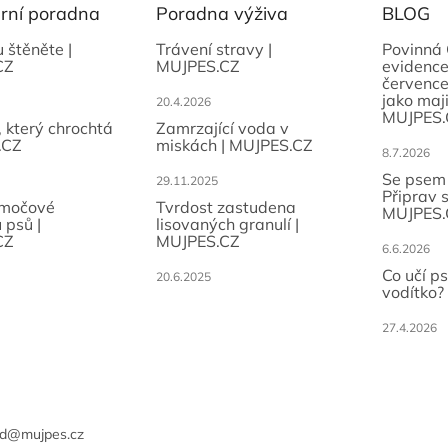
ární poradna
Poradna výživa
BLOG
u štěněte |
Trávení stravy |
Povinná 
CZ
MUJPES.CZ
evidence
července
jako maji
20.4.2026
MUJPES.
, který chrochtá
Zamrzající voda v
.CZ
miskách | MUJPES.CZ
8.7.2026
Se psem
29.11.2025
Připrav 
 močové
Tvrdost zastudena
MUJPES.
 psů |
lisovaných granulí |
CZ
MUJPES.CZ
6.6.2026
Co učí p
20.6.2025
vodítko?
27.4.2026
d
@
mujpes.cz