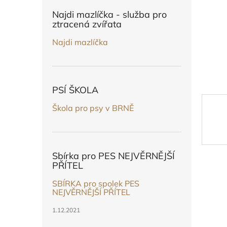
n
e
Najdi mazlíčka - služba pro
l
ztracená zvířata
Najdi mazlíčka
PSÍ ŠKOLA
Škola pro psy v BRNĚ
Sbírka pro PES NEJVĚRNĚJŠÍ
PŘÍTEL
SBÍRKA pro spolek PES
NEJVĚRNĚJŠÍ PŘÍTEL
1.12.2021