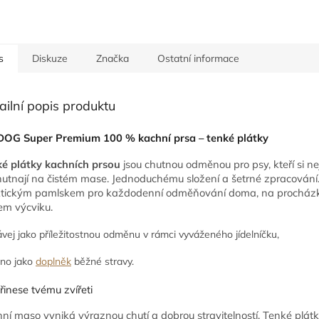
s
Diskuze
Značka
Ostatní informace
ailní popis produktu
DOG Super Premium 100 % kachní prsa – tenké plátky
é plátky kachních prsou
jsou chutnou odměnou pro psy, kteří si ne
utnají na čistém mase. Jednoduchému složení a šetrné zpracování
ktickým pamlskem pro každodenní odměňování doma, na procházk
m výcviku.
vej jako příležitostnou odměnu v rámci vyváženého jídelníčku,
no jako
doplněk
běžné stravy.
řinese tvému zvířeti
ní maso vyniká výraznou chutí a dobrou stravitelností. Tenké plátk