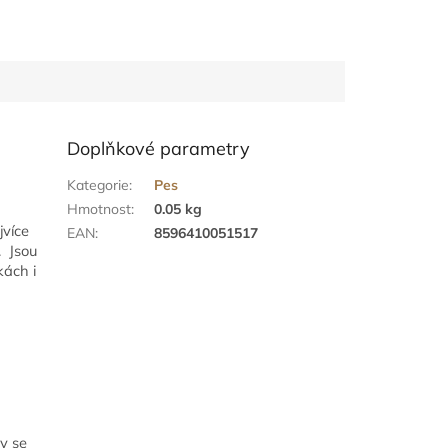
Doplňkové parametry
Kategorie
:
Pes
Hmotnost
:
0.05 kg
jvíce
EAN
:
8596410051517
. Jsou
ách i
y se