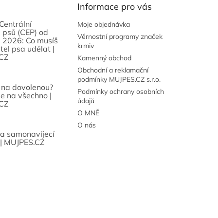
Informace pro vás
Centrální
Moje objednávka
 psů (CEP) od
Věrnostní programy značek
 2026: Co musíš
krmiv
tel psa udělat |
CZ
Kamenný obchod
Obchodní a reklamační
podmínky MUJPES.CZ s.r.o.
 na dovolenou?
Podmínky ochrany osobních
se na všechno |
údajů
CZ
O MNĚ
O nás
sa samonavíjecí
 | MUJPES.CZ