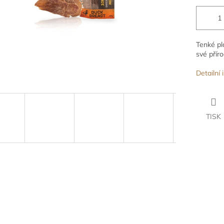
Tenké pl
své přír
Detailní
TISK