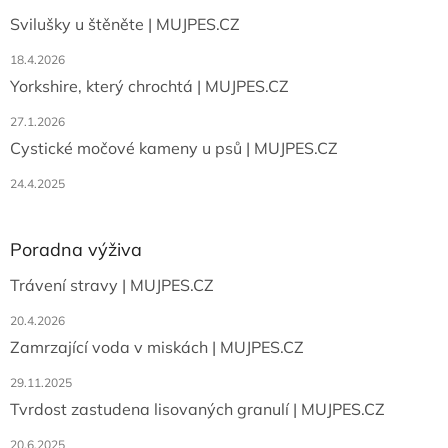
t
Svilušky u štěněte | MUJPES.CZ
í
18.4.2026
Yorkshire, který chrochtá | MUJPES.CZ
27.1.2026
Cystické močové kameny u psů | MUJPES.CZ
24.4.2025
Poradna výživa
Trávení stravy | MUJPES.CZ
20.4.2026
Zamrzající voda v miskách | MUJPES.CZ
29.11.2025
Tvrdost zastudena lisovaných granulí | MUJPES.CZ
20.6.2025