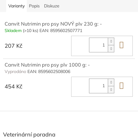
Varianty
Popis
Diskuze
Canvit Nutrimin pro psy NOVÝ plv 230 g: -
Skladem
(>10 ks)
EAN:
8595602507771
Do 
207 Kč
Canvit Nutrimin pro psy plv 1000 g: -
Vyprodáno
EAN:
8595602508006
Do 
454 Kč
Z
á
p
a
Veterinární poradna