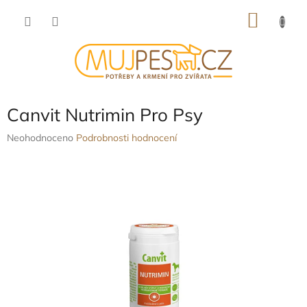
Přejít
NÁKU
na
obsah
KOŠÍK
Canvit Nutrimin Pro Psy
Průměrné
Neohodnoceno
Podrobnosti hodnocení
hodnocení
produktu
je
0,0
z
5
hvězdiček.