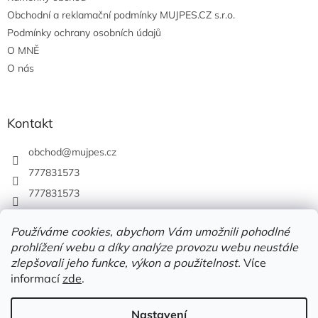
Obchodní a reklamační podmínky MUJPES.CZ s.r.o.
Podmínky ochrany osobních údajů
O MNĚ
O nás
Kontakt
obchod
@
mujpes.cz
777831573
777831573
Používáme cookies, abychom Vám umožnili pohodlné
prohlížení webu a díky analýze provozu webu neustále
zlepšovali jeho funkce, výkon a použitelnost.
Více
informací
zde
.
Nastavení
Vytvořil Shoptet