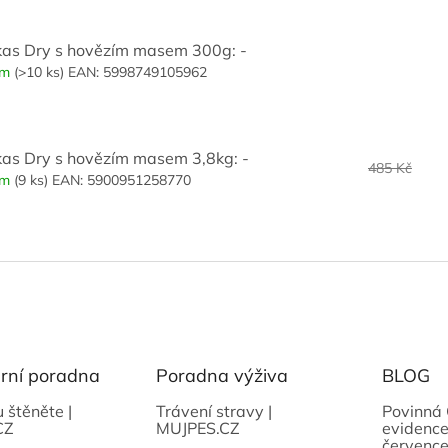
as Dry s hovězím masem 300g: -
em
(>10 ks)
EAN:
5998749105962
as Dry s hovězím masem 3,8kg: -
485 Kč
em
(9 ks)
EAN:
5900951258770
ární poradna
Poradna výživa
BLOG
u štěněte |
Trávení stravy |
Povinná 
CZ
MUJPES.CZ
evidence
července