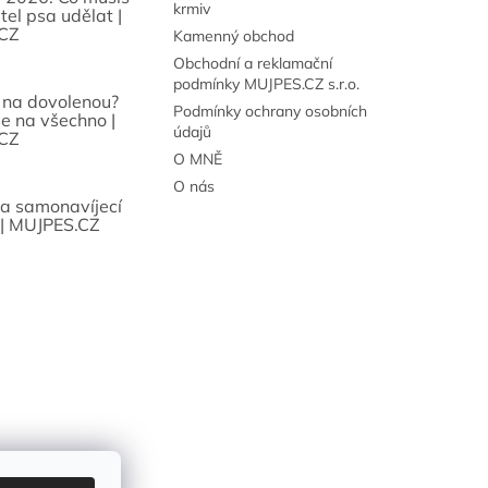
krmiv
tel psa udělat |
CZ
Kamenný obchod
Obchodní a reklamační
podmínky MUJPES.CZ s.r.o.
 na dovolenou?
Podmínky ochrany osobních
se na všechno |
údajů
CZ
O MNĚ
O nás
sa samonavíjecí
 | MUJPES.CZ