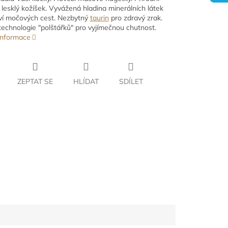
o lesklý kožíšek. Vyvážená hladina minerálních látek
ví močových cest. Nezbytný
taurin
pro zdravý zrak.
technologie "polštářků" pro vyjímečnou chutnost.
 informace
ZEPTAT SE
HLÍDAT
SDÍLET