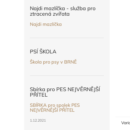
n
e
Najdi mazlíčka - služba pro
l
ztracená zvířata
Najdi mazlíčka
PSÍ ŠKOLA
Škola pro psy v BRNĚ
Sbírka pro PES NEJVĚRNĚJŠÍ
PŘÍTEL
SBÍRKA pro spolek PES
NEJVĚRNĚJŠÍ PŘÍTEL
1.12.2021
Vari