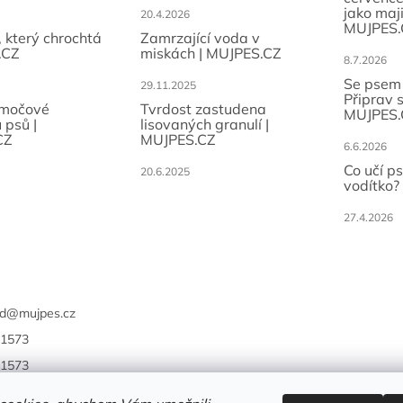
jako maji
20.4.2026
MUJPES.
, který chrochtá
Zamrzající voda v
.CZ
miskách | MUJPES.CZ
8.7.2026
Se psem
29.11.2025
Připrav 
 močové
Tvrdost zastudena
MUJPES.
 psů |
lisovaných granulí |
CZ
MUJPES.CZ
6.6.2026
Co učí p
20.6.2025
vodítko?
27.4.2026
d
@
mujpes.cz
1573
1573