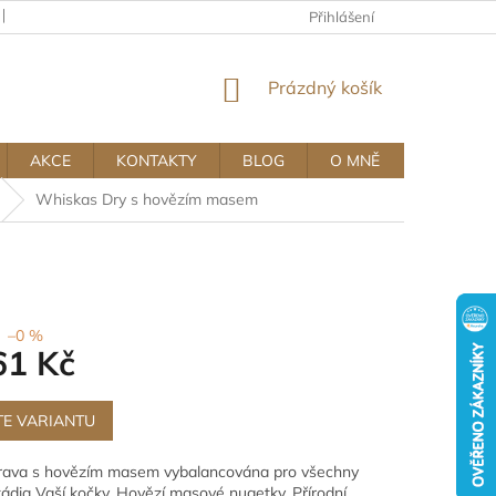
KAMENNÝ OBCHOD
OBCHODNÍ A REKLAMAČNÍ PODMÍNKY MUJ
Přihlášení
NÁKUPNÍ
Prázdný košík
KOŠÍK
AKCE
KONTAKTY
BLOG
O MNĚ
Whiskas Dry s hovězím masem
–0 %
61 Kč
TE VARIANTU
trava s hovězím masem vybalancována pro všechny
stádia Vaší kočky. Hovězí masové nugetky. Přírodní