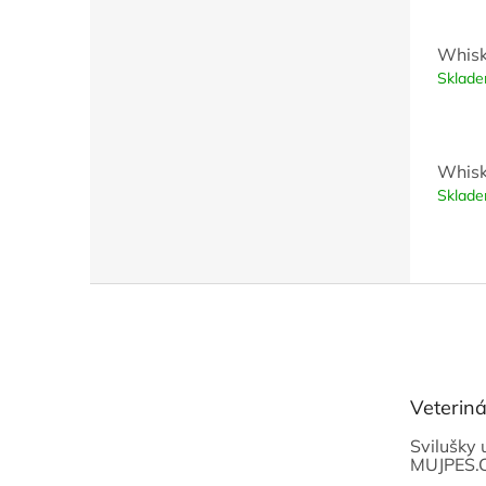
Whisk
Sklad
Whisk
Sklad
Z
á
p
a
t
Veterin
í
Svilušky 
MUJPES.