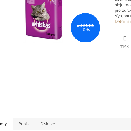
oleje pr
pro zdra
Výrobní 
Detailní
od 61 Kč
–0 %
TISK
anty
Popis
Diskuze