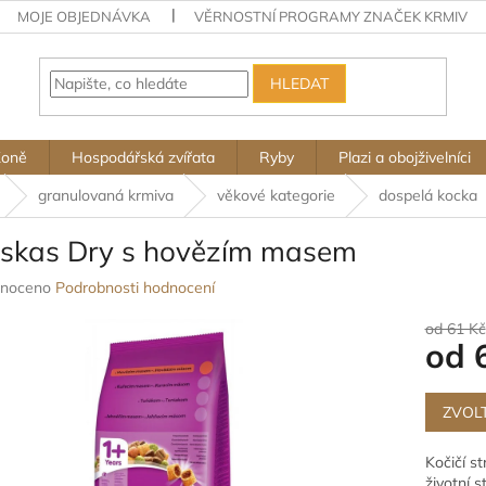
MOJE OBJEDNÁVKA
VĚRNOSTNÍ PROGRAMY ZNAČEK KRMIV
HLEDAT
Koně
Hospodářská zvířata
Ryby
Plazi a obojživelníci
granulovaná krmiva
věkové kategorie
dospelá kocka
skas Dry s hovězím masem
né
noceno
Podrobnosti hodnocení
ení
u
od 61 Kč
od
Měrná
cena:
ZVOL
ek.
Kočičí s
životní 