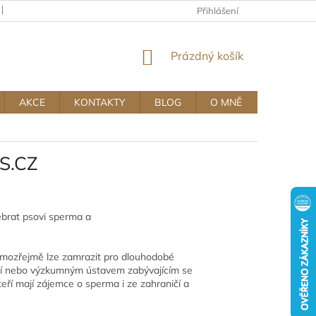
KAMENNÝ OBCHOD
OBCHODNÍ A REKLAMAČNÍ PODMÍNKY MUJ
Přihlášení
NÁKUPNÍ
Prázdný košík
KOŠÍK
AKCE
KONTAKTY
BLOG
O MNĚ
ES.CZ
ebrat psovi sperma a
mozřejmě lze zamrazit pro dlouhodobé
icí nebo výzkumným ústavem zabývajícím se
teří mají zájemce o sperma i ze zahraničí a