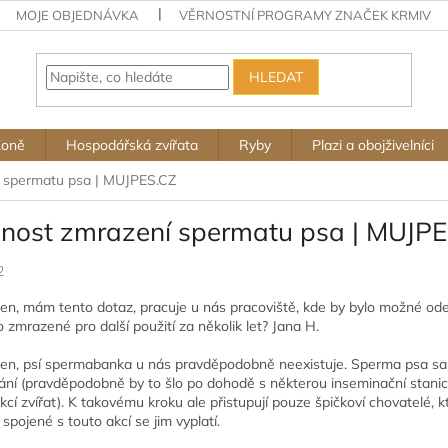
MOJE OBJEDNÁVKA
VĚRNOSTNÍ PROGRAMY ZNAČEK KRMIV
HLEDAT
Koně
Hospodářská zvířata
Ryby
Plazi a obojživelníci
 spermatu psa | MUJPES.CZ
nost zmrazení spermatu psa | MUJP
2
en, mám tento dotaz, pracuje u nás pracoviště, kde by bylo možné od
o zmrazené pro další použití za několik let? Jana H.
en, psí spermabanka u nás pravděpodobně neexistuje. Sperma psa sa
ání (pravděpodobně by to šlo po dohodě s některou inseminační stan
kcí zvířat). K takovému kroku ale přistupují pouze špičkoví chovatelé, k
spojené s touto akcí se jim vyplatí.