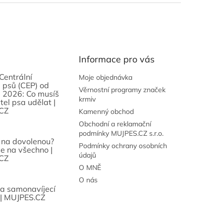
Informace pro vás
Centrální
Moje objednávka
 psů (CEP) od
Věrnostní programy značek
 2026: Co musíš
krmiv
tel psa udělat |
CZ
Kamenný obchod
Obchodní a reklamační
podmínky MUJPES.CZ s.r.o.
 na dovolenou?
Podmínky ochrany osobních
se na všechno |
údajů
CZ
O MNĚ
O nás
sa samonavíjecí
 | MUJPES.CZ