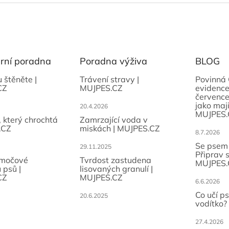
ární poradna
Poradna výživa
BLOG
u štěněte |
Trávení stravy |
Povinná 
CZ
MUJPES.CZ
evidence
července
jako maji
20.4.2026
MUJPES.
, který chrochtá
Zamrzající voda v
.CZ
miskách | MUJPES.CZ
8.7.2026
Se psem
29.11.2025
Připrav 
 močové
Tvrdost zastudena
MUJPES.
 psů |
lisovaných granulí |
CZ
MUJPES.CZ
6.6.2026
Co učí p
20.6.2025
vodítko?
27.4.2026