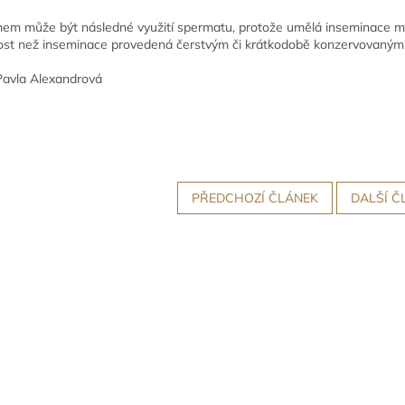
em může být následné využití spermatu, protože umělá inseminace
st než inseminace provedená čerstvým či krátkodobě konzervovaný
avla Alexandrová
PŘEDCHOZÍ ČLÁNEK
DALŠÍ Č