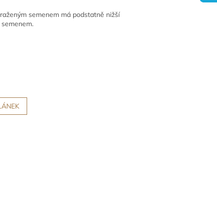
 mraženým semenem má podstatně nižší
m semenem.
LÁNEK