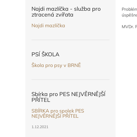
n
e
Najdi mazlíčka - služba pro
Problém
l
ztracená zvířata
úspěšno
Najdi mazlíčka
MVDr. P
PSÍ ŠKOLA
Škola pro psy v BRNĚ
Sbírka pro PES NEJVĚRNĚJŠÍ
PŘÍTEL
SBÍRKA pro spolek PES
NEJVĚRNĚJŠÍ PŘÍTEL
1.12.2021