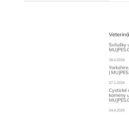
Z
á
p
a
t
Veterin
í
Svilušky 
MUJPES.
18.4.2026
Yorkshire
| MUJPES
27.1.2026
Cystické
kameny u
MUJPES.
24.4.2025