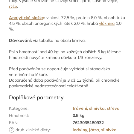
tuky. Vysoce stravitelné složky: srdce, játra, sušená vejce,
rýže
.
Analytické složky
:
vlhkost 72,5 %, protein 8,0 %, obsah tuku
4,5 %, obsah anorganických látek 2,0 %, hrubá
vláknina
1,0
%.
Dávkování:
viz tabulka na obalu krmiva.
Psi s hmotností nad 40 kg: na každých dalších 5 kg tělesné
hmotnosti navyšte krmnou dávku o 1/3 konzervy.
Před podáváním se doporučuje vyžádat si stanovisko
veterinárního lékaře.
Doporučená doba podávání je 3 až 12 týdnů, při chronické
pankreatické nedostatečnosti celoživotně.
Doplňkové parametry
Kategorie
:
trávení, slinivka, střeva
Hmotnost
:
0.5 kg
EAN
:
7613035180932
?
druh klinické diety
:
ledviny, játra, slinivka