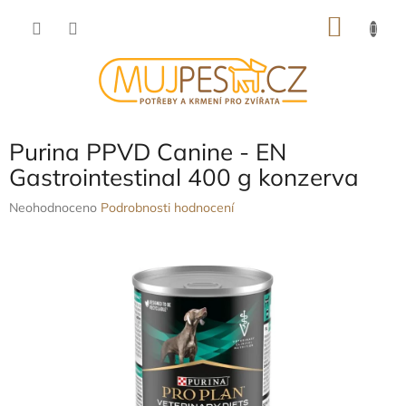
Přejít
NÁKU
na
obsah
KOŠÍK
Purina PPVD Canine - EN
Gastrointestinal 400 g konzerva
Průměrné
Neohodnoceno
Podrobnosti hodnocení
hodnocení
produktu
je
0,0
z
5
hvězdiček.