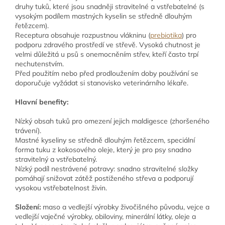
druhy tuků, které jsou snadněji stravitelné a vstřebatelné (s
vysokým podílem mastných kyselin se středně dlouhým
řetězcem).
Receptura obsahuje rozpustnou vlákninu (
prebiotika
) pro
podporu zdravého prostředí ve střevě. Vysoká chutnost je
velmi důležitá u psů s onemocněním střev, kteří často trpí
nechutenstvím.
Před použitím nebo před prodloužením doby používání se
doporučuje vyžádat si stanovisko veterinárního lékaře.
Hlavní benefity:
Nízký obsah tuků pro omezení jejich maldigesce (zhoršeného
trávení).
Mastné kyseliny se středně dlouhým řetězcem, speciální
forma tuku z kokosového oleje, který je pro psy snadno
stravitelný a vstřebatelný.
Nízký podíl nestrávené potravy: snadno stravitelné složky
pomáhají snižovat zátěž postiženého střeva a podporují
vysokou vstřebatelnost živin.
Složení:
maso a vedlejší výrobky živočišného původu, vejce a
vedlejší vaječné výrobky, obiloviny, minerální látky, oleje a