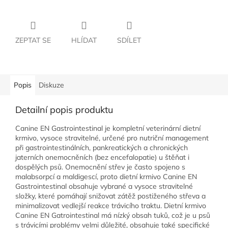
ZEPTAT SE
HLÍDAT
SDÍLET
Popis
Diskuze
Detailní popis produktu
Canine EN Gastrointestinal je kompletní veterinární dietní
krmivo, vysoce stravitelné, určené pro nutriční management
při gastrointestinálních, pankreatických a chronických
jaterních onemocněních (bez encefalopatie) u štěňat i
dospělých psů. Onemocnění střev je často spojeno s
malabsorpcí a maldigescí, proto dietní krmivo Canine EN
Gastrointestinal obsahuje vybrané a vysoce stravitelné
složky, které pomáhají snižovat zátěž postiženého střeva a
minimalizovat vedlejší reakce trávicího traktu. Dietní krmivo
Canine EN Gatrointestinal má nízký obsah tuků, což je u psů
s trávicími problémy velmi důležité, obsahuje také specifické