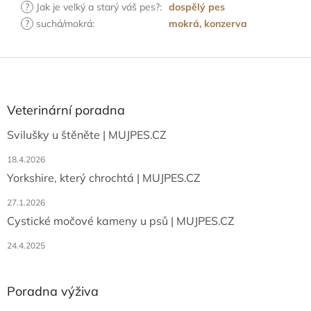
?
Jak je velký a starý váš pes?
:
dospělý pes
?
suchá/mokrá
:
mokrá, konzerva
Z
á
p
a
Veterinární poradna
t
Svilušky u štěněte | MUJPES.CZ
í
18.4.2026
Yorkshire, který chrochtá | MUJPES.CZ
27.1.2026
Cystické močové kameny u psů | MUJPES.CZ
24.4.2025
Poradna výživa