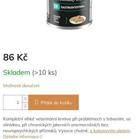
86 Kč
Měrná
Skladem
(>10 ks)
cena:
Možnosti doručení
Přidat do košíku
Kompletní vlhké veterinární krmivo při problémech s trávením, se
slinivkou, při chronických jaterních onemocněních bez
neuropsychických příznaků. Vysoce chutné,
s kokosovým olejem
.
Detailní informace